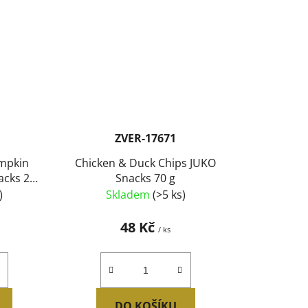
ZVER-17671
umpkin
Chicken & Duck Chips JUKO
acks 250
Snacks 70 g
)
Skladem
(>5 ks)
48 Kč
/ ks
DO KOŠÍKU