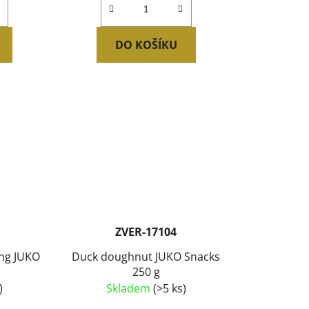
DO KOŠÍKU
ZVER-17104
ing JUKO
Duck doughnut JUKO Snacks
250 g
)
Skladem
(>5 ks)