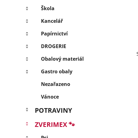
p
Škola
a
Kancelář
n
e
Papírnictví
l
DROGERIE
Obalový materiál
Gastro obaly
Nezařazeno
Vánoce
POTRAVINY
ZVERIMEX 🐾
Psi