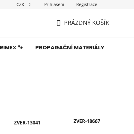
CZK
Přihlášení
Registrace
Dopravné
Obchodní podmínky
Podmínky ochrany os
PRÁZDNÝ KOŠÍK
NÁKUPNÍ
KOŠÍK
RIMEX 🐾
PROPAGAČNÍ MATERIÁLY
Fotka
ZVER-18667
ZVER-13041