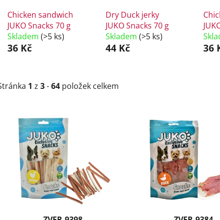
Chicken sandwich
Dry Duck jerky
Chic
JUKO Snacks 70 g
JUKO Snacks 70 g
JUKO
Skladem
(>5 ks)
Skladem
(>5 ks)
Skl
36 Kč
44 Kč
36 
Stránka
1
z
3
-
64
položek celkem
V
ý
p
i
s
p
r
o
d
ZVER-9398
ZVER-9384