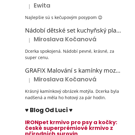
Ewita
|
Hodnocení produktu je 5 z 5 hvězdiček.
Najlepšie sú s kečupovým posypom 😉
Nádobí dětské set kuchyňský plastový s odkapávačem 3 barvy
Miroslava Kočanová
|
Hodnocení produktu je 5 z 5 hvězdiček.
Dcerka spokojená. Nádobí pevné, krásné, za
super cenu.
GRAFIX Malování s kamínky mozaika diamantový obrázek 3 druhy
Miroslava Kočanová
|
Hodnocení produktu je 5 z 5 hvězdiček.
Krásný kamínkový obrázek motýla. Dcerka byla
nadšená a měla ho hotový za pár hodin.
♥ Blog Od Luci ♥
IRONpet krmivo pro psy a kočky:
české superprémiové krmivo z
přírodních surovin