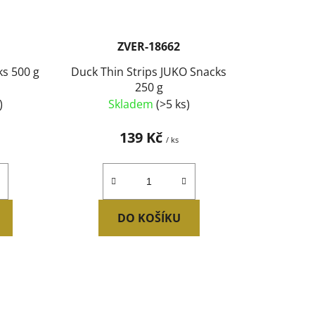
ZVER-18662
ks 500 g
Duck Thin Strips JUKO Snacks
250 g
)
Skladem
(>5 ks)
139 Kč
/ ks
DO KOŠÍKU