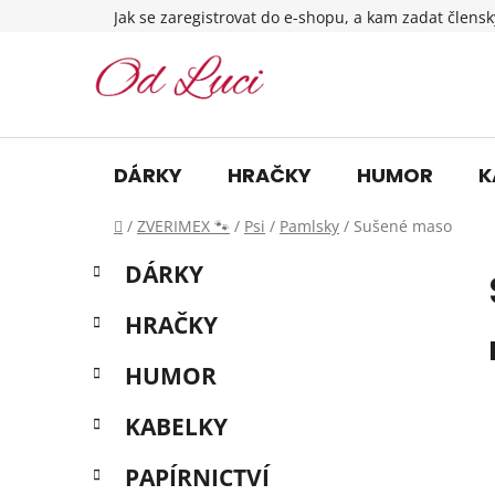
Přejít
Jak se zaregistrovat do e-shopu, a kam zadat člensk
na
obsah
DÁRKY
HRAČKY
HUMOR
K
Domů
/
ZVERIMEX 🐾
/
Psi
/
Pamlsky
/
Sušené maso
P
K
Přeskočit
DÁRKY
a
o
kategorie
t
s
HRAČKY
e
t
g
r
HUMOR
o
a
r
KABELKY
i
n
e
n
PAPÍRNICTVÍ
í