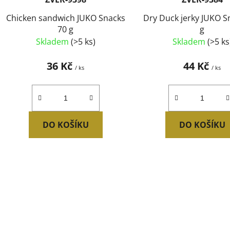
u
Chicken sandwich JUKO Snacks
Dry Duck jerky JUKO S
k
70 g
g
t
Skladem
(>5 ks)
Skladem
(>5 ks
ů
36 Kč
44 Kč
/ ks
/ ks
DO KOŠÍKU
DO KOŠÍKU