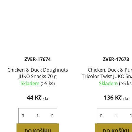
ZVER-17674
ZVER-17673
Chicken & Duck Doughnuts
Chicken, Duck & P
JUKO Snacks 70 g
Tricolor Twist JUKO Sn
g
Skladem
(>5 ks)
Skladem
(>5 ks
44 Kč
136 Kč
/ ks
/ ks
DO KOŠÍKU
DO KOŠÍKU