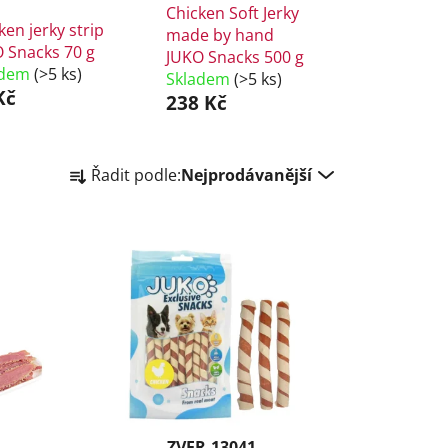
Chicken Soft Jerky
ken jerky strip
made by hand
 Snacks 70 g
JUKO Snacks 500 g
adem
(>5 ks)
Skladem
(>5 ks)
Kč
238 Kč
Ř
Řadit podle:
Nejprodávanější
a
z
e
n
í
p
r
o
d
u
k
ZVER-13041