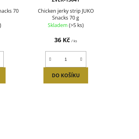
t
nacks 70
Chicken jerky strip JUKO
ů
Snacks 70 g
)
Skladem
(>5 ks)
36 Kč
/ ks
DO KOŠÍKU