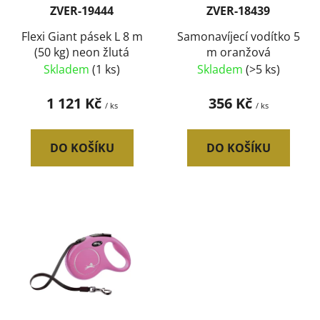
r
t
ZVER-19444
ZVER-18439
o
ů
d
Flexi Giant pásek L 8 m
Samonavíjecí vodítko 5
(50 kg) neon žlutá
m oranžová
u
Skladem
(1 ks)
Skladem
(>5 ks)
k
t
1 121 Kč
356 Kč
/ ks
/ ks
ů
DO KOŠÍKU
DO KOŠÍKU