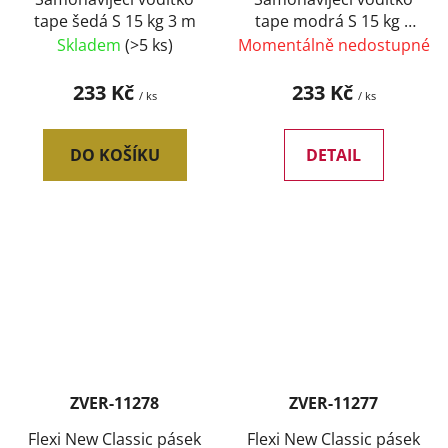
tape šedá S 15 kg 3 m
tape modrá S 15 kg 3
m
Skladem
(>5 ks)
Momentálně nedostupné
233 Kč
233 Kč
/ ks
/ ks
DO KOŠÍKU
DETAIL
ZVER-11278
ZVER-11277
Flexi New Classic pásek
Flexi New Classic pásek