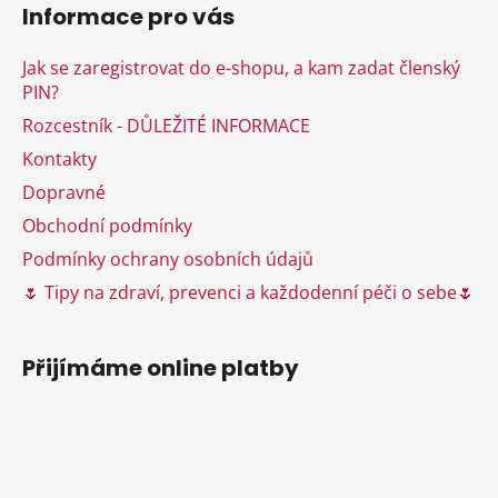
í
Informace pro vás
p
p
r
a
Jak se zaregistrovat do e-shopu, a kam zadat členský
v
t
PIN?
k
í
y
Rozcestník - DŮLEŽITÉ INFORMACE
v
Kontakty
ý
Dopravné
p
i
Obchodní podmínky
s
Podmínky ochrany osobních údajů
u
🌷 Tipy na zdraví, prevenci a každodenní péči o sebe🌷
Přijímáme online platby