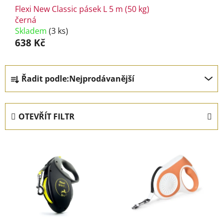
Flexi New Classic pásek L 5 m (50 kg)
černá
Skladem
(3 ks)
638 Kč
Ř
Řadit podle:
Nejprodávanější
a
z
e
OTEVŘÍT FILTR
n
í
V
p
ý
r
p
o
i
d
s
u
p
k