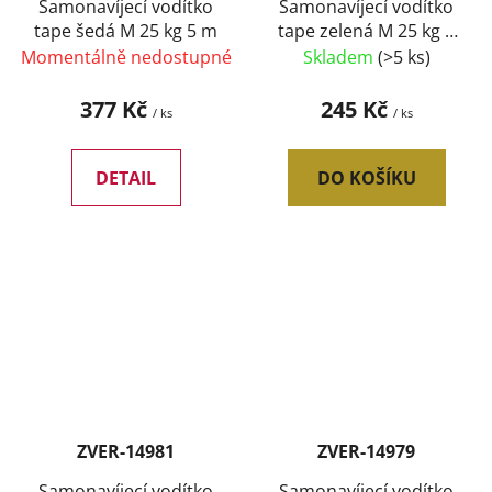
Samonavíjecí vodítko
Samonavíjecí vodítko
tape šedá M 25 kg 5 m
tape zelená M 25 kg 5
m
Momentálně nedostupné
Skladem
(>5 ks)
377 Kč
245 Kč
/ ks
/ ks
DETAIL
DO KOŠÍKU
ZVER-14981
ZVER-14979
Samonavíjecí vodítko
Samonavíjecí vodítko