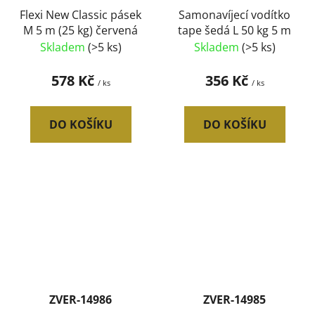
Flexi New Classic pásek
Samonavíjecí vodítko
M 5 m (25 kg) červená
tape šedá L 50 kg 5 m
Skladem
(>5 ks)
Skladem
(>5 ks)
578 Kč
356 Kč
/ ks
/ ks
DO KOŠÍKU
DO KOŠÍKU
ZVER-14986
ZVER-14985