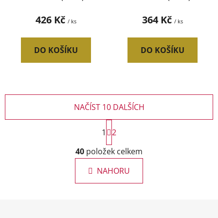
426 Kč
364 Kč
/ ks
/ ks
DO KOŠÍKU
DO KOŠÍKU
NAČÍST 10 DALŠÍCH
S
1
t
2
r
O
á
40
položek celkem
v
n
l
k
NAHORU
á
o
d
v
a
á
Z
c
n
á
í