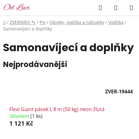
Přejít
Hledat
NÁKUP
na
KOŠÍK
obsah
Domů
/
ZVERIMEX 🐾
/
Psi
/
Obojky, vodítka a náhubky
/
Vodítka
/
Samonavíjecí a doplňky
Samonavíjecí a doplňky
Nejprodávanější
ZVER-19444
Flexi Giant pásek L 8 m (50 kg) neon žlutá
Skladem
(1 ks)
1 121 Kč