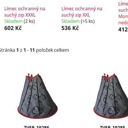
Líme
Límec ochranný na
Límec ochranný na
such
suchý zip XXXL
suchý zip XXL
Mom
Skladem
(2 ks)
Skladem
(>5 ks)
ned
602 Kč
536 Kč
412
Stránka
1
z
1
-
11
položek celkem
V
ý
p
i
s
p
r
o
d
ZVER-19286
ZVER-19285