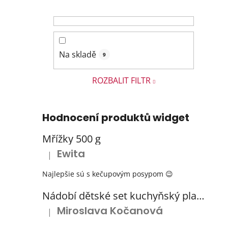
Na skladě
9
ROZBALIT FILTR
Hodnocení produktů widget
Mřížky 500 g
Ewita
|
Hodnocení produktu je 5 z 5 hvězdiček.
Najlepšie sú s kečupovým posypom 😉
Nádobí dětské set kuchyňský plastový s odkapávačem 3 barvy
Miroslava Kočanová
|
Hodnocení produktu je 5 z 5 hvězdiček.