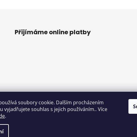
s
u
Přijímáme online platby
používá soubory cookie. Dalším procházením
S
o
 vyjadřujete souhlas s jejich používáním.. Více
de
.
ní