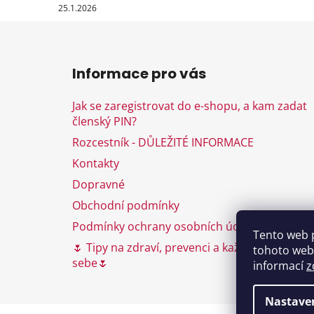
25.1.2026
Z
á
Informace pro vás
p
a
Jak se zaregistrovat do e-shopu, a kam zadat
t
členský PIN?
í
Rozcestník - DŮLEŽITÉ INFORMACE
Kontakty
Dopravné
Obchodní podmínky
Podmínky ochrany osobních údajů
Tento web 
🌷 Tipy na zdraví, prevenci a každodenní péči 
tohoto webu
sebe🌷
informací
z
Nastave