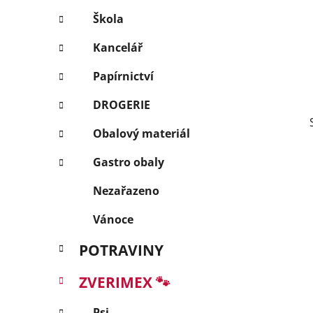
p
Škola
a
Kancelář
n
e
Papírnictví
l
DROGERIE
Obalový materiál
Gastro obaly
Nezařazeno
Vánoce
POTRAVINY
ZVERIMEX 🐾
Psi