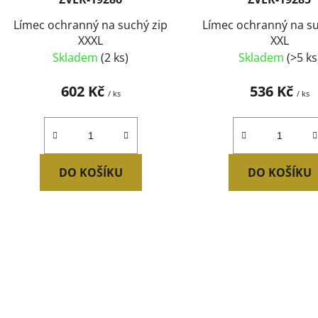
u
Límec ochranný na suchý zip
Límec ochranný na su
k
XXXL
XXL
t
Skladem
(2 ks)
Skladem
(>5 ks
ů
602 Kč
536 Kč
/ ks
/ ks
DO KOŠÍKU
DO KOŠÍKU