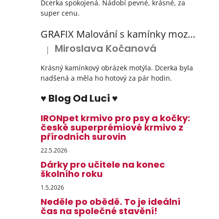
Dcerka spokojená. Nádobí pevné, krásné, za
super cenu.
GRAFIX Malování s kamínky mozaika diamantový obrázek 3 druhy
Miroslava Kočanová
|
Hodnocení produktu je 5 z 5 hvězdiček.
Krásný kamínkový obrázek motýla. Dcerka byla
nadšená a měla ho hotový za pár hodin.
♥ Blog Od Luci ♥
IRONpet krmivo pro psy a kočky:
české superprémiové krmivo z
přírodních surovin
22.5.2026
Dárky pro učitele na konec
školního roku
1.5.2026
Neděle po obědě. To je ideální
čas na společné stavění!