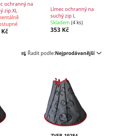
c ochranný na
Límec ochranný na
ý zip XL
suchý zip L
entálně
Skladem
(4 ks)
ostupné
353 Kč
 Kč
Ř
Řadit podle:
Nejprodávanější
a
z
e
n
í
p
r
o
d
u
k
ZVER-19284