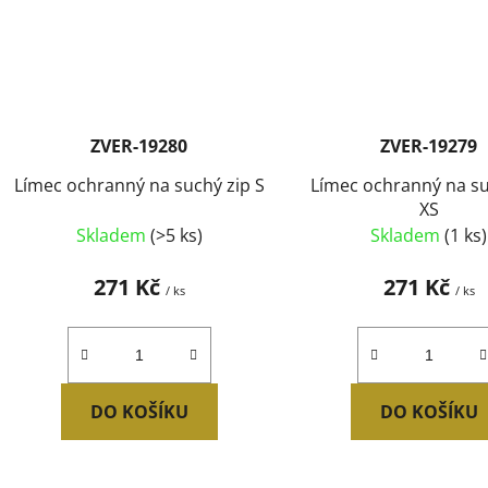
ZVER-19280
ZVER-19279
Límec ochranný na suchý zip S
Límec ochranný na su
XS
Skladem
(>5 ks)
Skladem
(1 ks)
271 Kč
271 Kč
/ ks
/ ks
DO KOŠÍKU
DO KOŠÍKU