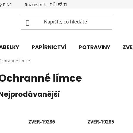
ý PIN?
Rozcestník - DŮLEŽITÉ INFORMACE
Kontakty
ABELKY
PAPÍRNICTVÍ
POTRAVINY
ZVE
Ochranné límce
Ochranné límce
Nejprodávanější
ZVER-19286
ZVER-19285