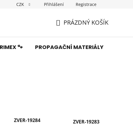
CZK
Přihlášení
Registrace
Dopravné
Obchodní podmínky
Podmínky ochrany os
PRÁZDNÝ KOŠÍK
NÁKUPNÍ
KOŠÍK
RIMEX 🐾
PROPAGAČNÍ MATERIÁLY
Fotka
ZVER-19284
ZVER-19283