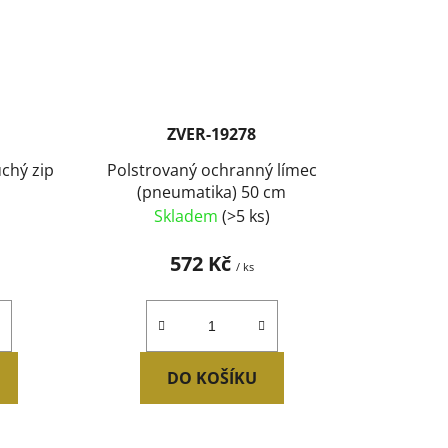
ZVER-19278
chý zip
Polstrovaný ochranný límec
(pneumatika) 50 cm
Skladem
(>5 ks)
572 Kč
/ ks
DO KOŠÍKU