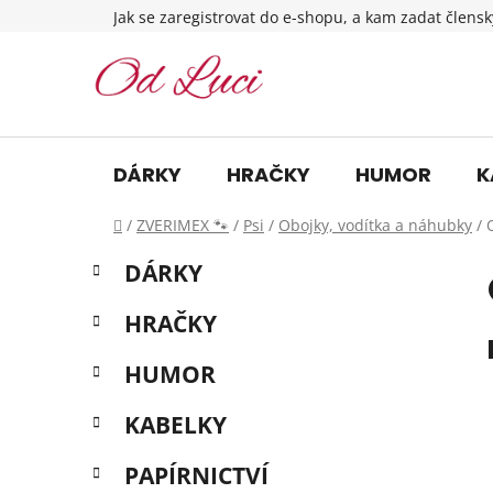
Přejít
Jak se zaregistrovat do e-shopu, a kam zadat člensk
na
obsah
DÁRKY
HRAČKY
HUMOR
K
Domů
/
ZVERIMEX 🐾
/
Psi
/
Obojky, vodítka a náhubky
/
P
K
Přeskočit
DÁRKY
a
o
kategorie
t
s
HRAČKY
e
t
g
r
HUMOR
o
a
r
KABELKY
i
n
e
n
PAPÍRNICTVÍ
í