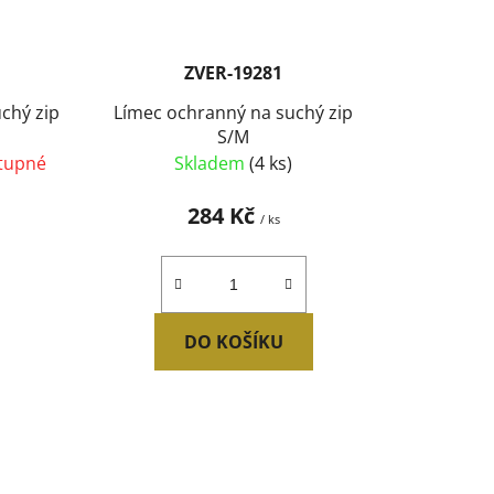
ZVER-19281
chý zip
Límec ochranný na suchý zip
S/M
tupné
Skladem
(4 ks)
284 Kč
/ ks
DO KOŠÍKU