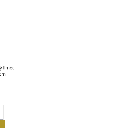
ý límec
 cm