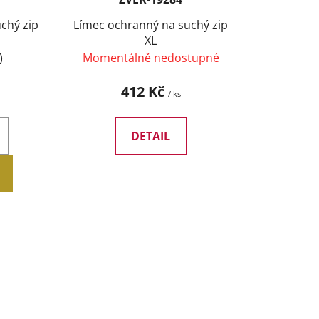
t
chý zip
Límec ochranný na suchý zip
ů
XL
)
Momentálně nedostupné
412 Kč
/ ks
DETAIL