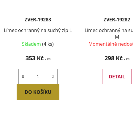
ZVER-19283
ZVER-19282
Límec ochranný na suchý zip L
Límec ochranný na su
M
Skladem
(4 ks)
Momentálně nedos
353 Kč
298 Kč
/ ks
/ ks
DETAIL
DO KOŠÍKU