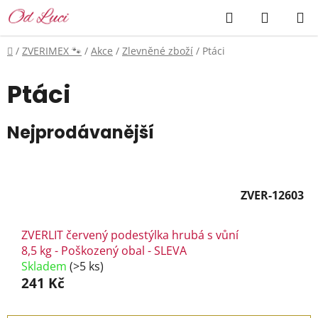
Přejít
Hledat
NÁKUP
na
KOŠÍK
obsah
Domů
/
ZVERIMEX 🐾
/
Akce
/
Zlevněné zboží
/
Ptáci
Ptáci
Nejprodávanější
ZVER-12603
ZVERLIT červený podestýlka hrubá s vůní
8,5 kg - Poškozený obal - SLEVA
Skladem
(>5 ks)
241 Kč