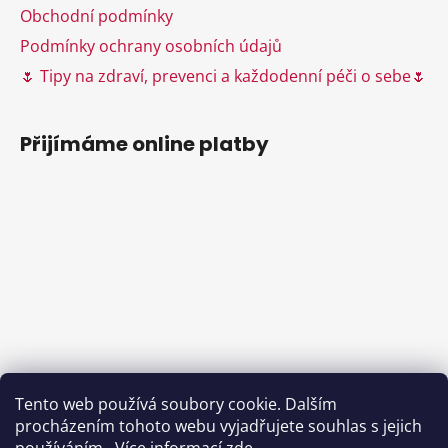
y
Obchodní podmínky
v
ý
Podmínky ochrany osobních údajů
p
🌷 Tipy na zdraví, prevenci a každodenní péči o sebe🌷
i
s
u
Přijímáme online platby
Tento web používá soubory cookie. Dalším
procházením tohoto webu vyjadřujete souhlas s jejich