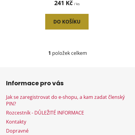
241 Kč
/ ks
ů
DO KOŠÍKU
1
položek celkem
O
v
l
Z
á
á
d
Informace pro vás
p
a
a
c
Jak se zaregistrovat do e-shopu, a kam zadat členský
t
í
PIN?
í
p
Rozcestník - DŮLEŽITÉ INFORMACE
r
v
Kontakty
k
Dopravné