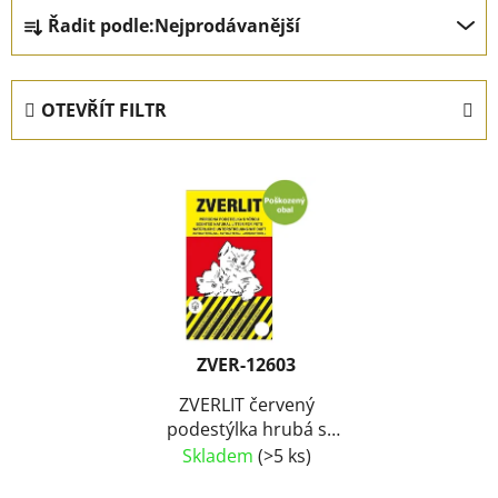
Ř
Řadit podle:
Nejprodávanější
a
z
e
OTEVŘÍT FILTR
n
í
V
p
ý
r
p
o
i
d
s
u
p
k
r
t
ZVER-12603
o
ů
d
ZVERLIT červený
podestýlka hrubá s
u
vůní 8,5 kg - Poškozený
Skladem
(>5 ks)
k
obal - SLEVA
t