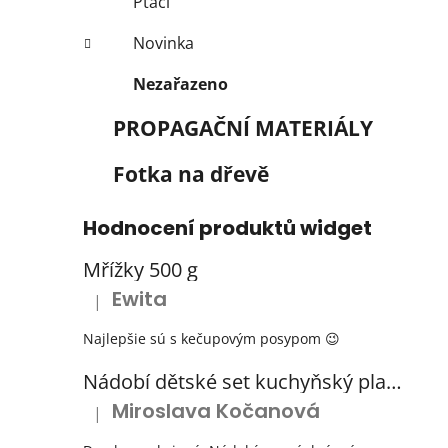
Ptáci
Novinka
Nezařazeno
PROPAGAČNÍ MATERIÁLY
Fotka na dřevě
Hodnocení produktů widget
Mřížky 500 g
Ewita
|
Hodnocení produktu je 5 z 5 hvězdiček.
Najlepšie sú s kečupovým posypom 😉
Nádobí dětské set kuchyňský plastový s odkapávačem 3 barvy
Miroslava Kočanová
|
Hodnocení produktu je 5 z 5 hvězdiček.