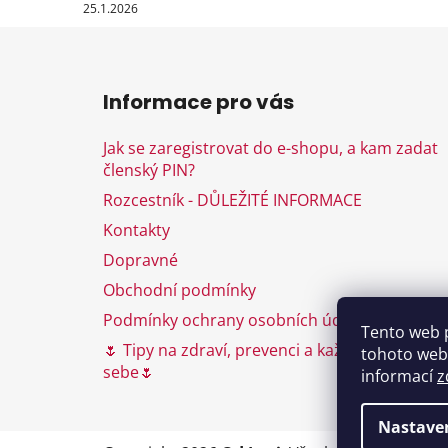
25.1.2026
Z
á
Informace pro vás
p
a
Jak se zaregistrovat do e-shopu, a kam zadat
t
členský PIN?
í
Rozcestník - DŮLEŽITÉ INFORMACE
Kontakty
Dopravné
Obchodní podmínky
Podmínky ochrany osobních údajů
Tento web 
🌷 Tipy na zdraví, prevenci a každodenní péči 
tohoto webu
sebe🌷
informací
z
Nastave