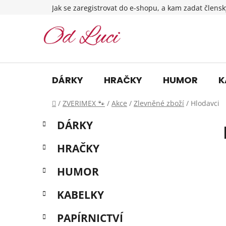
Přejít
Jak se zaregistrovat do e-shopu, a kam zadat člensk
na
obsah
DÁRKY
HRAČKY
HUMOR
K
Domů
/
ZVERIMEX 🐾
/
Akce
/
Zlevněné zboží
/
Hlodavci
P
K
Přeskočit
DÁRKY
a
o
kategorie
t
s
HRAČKY
e
t
g
r
HUMOR
o
a
r
KABELKY
i
n
e
n
PAPÍRNICTVÍ
í