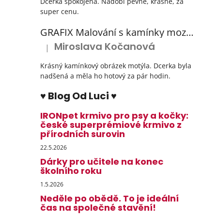
Dcerka spokojená. Nádobí pevné, krásné, za
super cenu.
GRAFIX Malování s kamínky mozaika diamantový obrázek 3 druhy
Miroslava Kočanová
|
Hodnocení produktu je 5 z 5 hvězdiček.
Krásný kamínkový obrázek motýla. Dcerka byla
nadšená a měla ho hotový za pár hodin.
♥ Blog Od Luci ♥
IRONpet krmivo pro psy a kočky:
české superprémiové krmivo z
přírodních surovin
22.5.2026
Dárky pro učitele na konec
školního roku
1.5.2026
Neděle po obědě. To je ideální
čas na společné stavění!