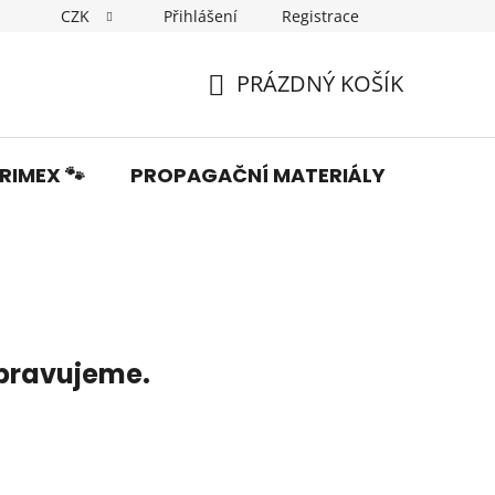
CZK
Přihlášení
Registrace
Dopravné
Obchodní podmínky
Podmínky ochrany os
PRÁZDNÝ KOŠÍK
NÁKUPNÍ
KOŠÍK
RIMEX 🐾
PROPAGAČNÍ MATERIÁLY
Fotka
ipravujeme.