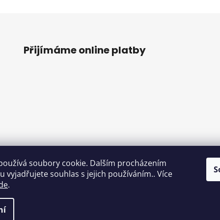
Přijímáme online platby
používá soubory cookie. Dalším procházením
S
o
 vyjadřujete souhlas s jejich používáním.. Více
de
.
ní