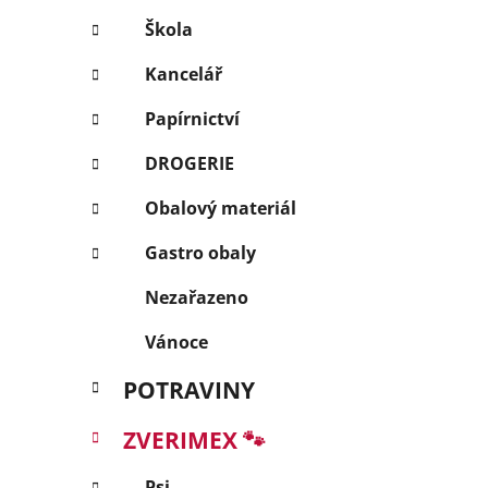
p
Škola
a
Kancelář
n
e
Papírnictví
l
DROGERIE
Obalový materiál
Gastro obaly
Nezařazeno
Vánoce
POTRAVINY
ZVERIMEX 🐾
Psi