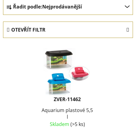
Ř
Řadit podle:
Nejprodávanější
a
z
e
OTEVŘÍT FILTR
n
í
V
p
ý
r
p
o
i
d
s
u
p
k
r
t
ZVER-11462
o
ů
d
Aquarium plastové 5,5
l
u
Skladem
(>5 ks)
k
t