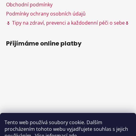
y
Obchodní podmínky
v
ý
Podmínky ochrany osobních údajů
p
🌷 Tipy na zdraví, prevenci a každodenní péči o sebe🌷
i
s
u
Přijímáme online platby
Tento web používá soubory cookie. Dalším
procházením tohoto webu vyjadřujete souhlas s jejich
používáním.. Více informací
zde
.