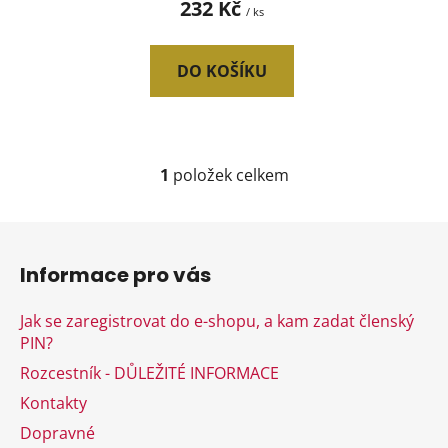
232 Kč
/ ks
ů
DO KOŠÍKU
1
položek celkem
O
v
l
Z
á
á
d
Informace pro vás
p
a
a
c
Jak se zaregistrovat do e-shopu, a kam zadat členský
t
í
PIN?
í
p
Rozcestník - DŮLEŽITÉ INFORMACE
r
v
Kontakty
k
Dopravné