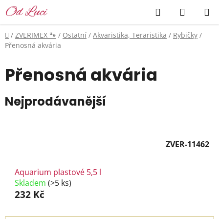
Přejít
Hledat
NÁKUP
na
KOŠÍK
obsah
Domů
/
ZVERIMEX 🐾
/
Ostatní
/
Akvaristika, Teraristika
/
Rybičky
/
Přenosná akvária
Přenosná akvária
Nejprodávanější
ZVER-11462
Aquarium plastové 5,5 l
Skladem
(>5 ks)
232 Kč