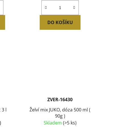
DO KOŠÍKU
ZVER-16430
 3 l
Želví mix JUKO, dóza 500 ml (
90g )
)
Skladem
(>5 ks)