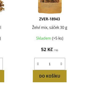
o
d
u
k
ZVER-18943
t
l
Želví mix, sáček 30 g
ů
)
Skladem
(>5 ks)
52 Kč
/ ks
DO KOŠÍKU