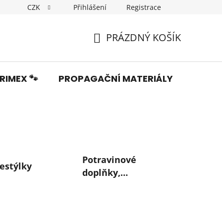
CZK
Přihlášení
Registrace
Dopravné
Obchodní podmínky
Podmínky ochrany os
PRÁZDNÝ KOŠÍK
NÁKUPNÍ
KOŠÍK
RIMEX 🐾
PROPAGAČNÍ MATERIÁLY
Fotka
Potravinové
estýlky
doplňky,
vitamíny