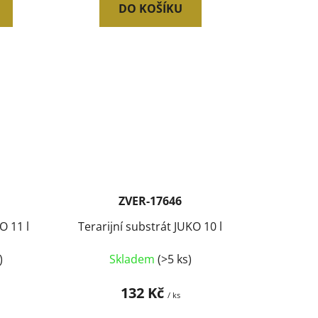
DO KOŠÍKU
ZVER-17646
O 11 l
Terarijní substrát JUKO 10 l
)
Skladem
(>5 ks)
132 Kč
/ ks