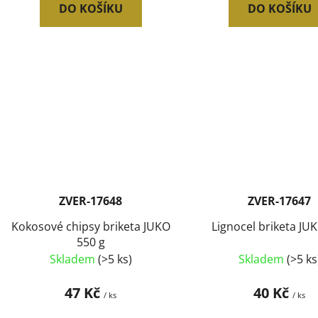
DO KOŠÍKU
DO KOŠÍKU
ZVER-17648
ZVER-17647
Kokosové chipsy briketa JUKO
Lignocel briketa JUK
550 g
Skladem
(>5 ks)
Skladem
(>5 ks
47 Kč
40 Kč
/ ks
/ ks