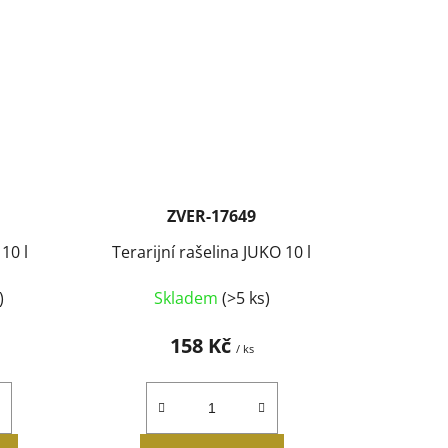
ZVER-17649
10 l
Terarijní rašelina JUKO 10 l
)
Skladem
(>5 ks)
158 Kč
/ ks