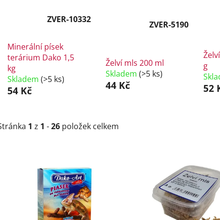
ZVER-10332
ZVER-5190
Minerální písek
Želv
terárium Dako 1,5
Želví mls 200 ml
g
kg
Skladem
(>5 ks)
Skl
Skladem
(>5 ks)
44 Kč
52 
54 Kč
Stránka
1
z
1
-
26
položek celkem
V
ý
p
i
s
p