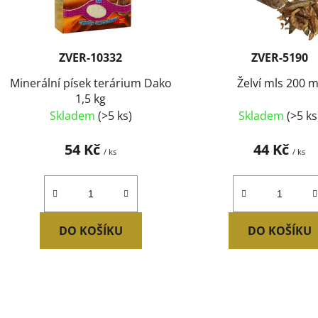
r
o
d
ZVER-10332
ZVER-5190
u
Minerální písek terárium Dako
Želví mls 200 m
k
1,5 kg
t
Skladem
(>5 ks)
Skladem
(>5 ks
ů
54 Kč
44 Kč
/ ks
/ ks
DO KOŠÍKU
DO KOŠÍKU