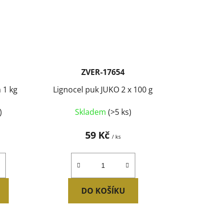
ZVER-17654
 1 kg
Lignocel puk JUKO 2 x 100 g
)
Skladem
(>5 ks)
59 Kč
/ ks
DO KOŠÍKU