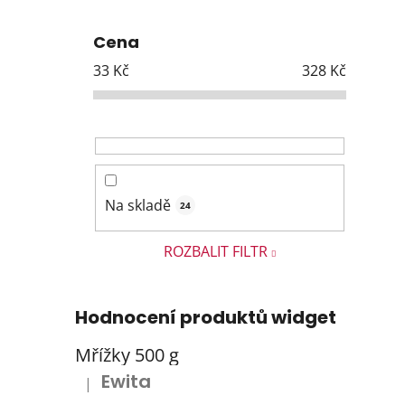
Cena
33
Kč
328
Kč
Na skladě
24
ROZBALIT FILTR
Hodnocení produktů widget
Mřížky 500 g
Ewita
|
Hodnocení produktu je 5 z 5 hvězdiček.