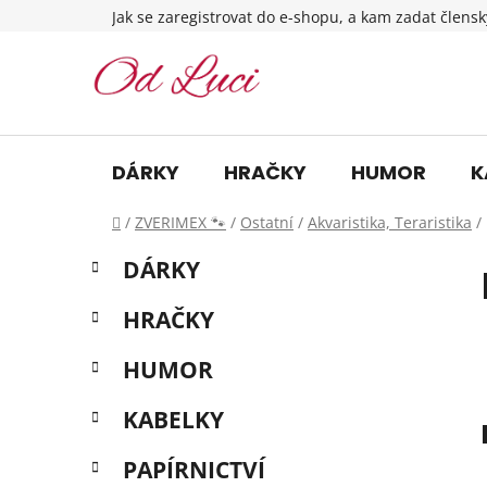
Přejít
Jak se zaregistrovat do e-shopu, a kam zadat člensk
na
obsah
DÁRKY
HRAČKY
HUMOR
K
Domů
/
ZVERIMEX 🐾
/
Ostatní
/
Akvaristika, Teraristika
/
P
K
Přeskočit
DÁRKY
a
o
kategorie
t
s
HRAČKY
e
t
g
r
HUMOR
o
a
r
KABELKY
i
n
e
n
PAPÍRNICTVÍ
í