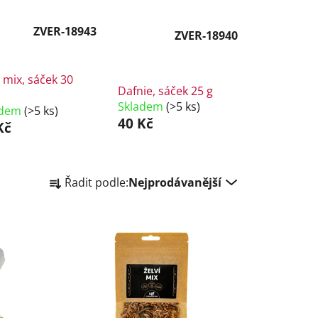
ZVER-18943
ZVER-18940
í mix, sáček 30
Dafnie, sáček 25 g
Skladem
(>5 ks)
adem
(>5 ks)
40 Kč
Kč
Ř
Řadit podle:
Nejprodávanější
a
z
e
n
í
p
r