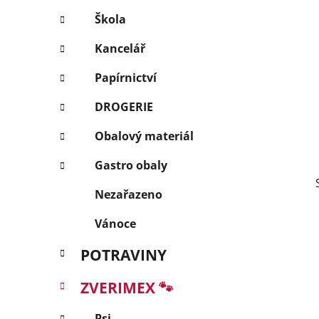
p
Škola
a
Kancelář
n
e
Papírnictví
l
DROGERIE
Obalový materiál
Gastro obaly
Nezařazeno
Vánoce
POTRAVINY
ZVERIMEX 🐾
Psi