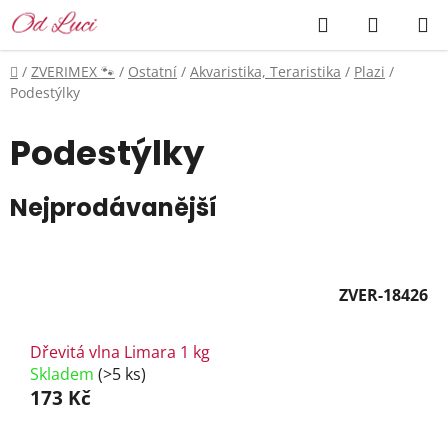
Přejít
Hledat
NÁKUP
na
KOŠÍK
obsah
Domů
/
ZVERIMEX 🐾
/
Ostatní
/
Akvaristika, Teraristika
/
Plazi
/
Podestýlky
Podestýlky
Nejprodávanější
ZVER-18426
Dřevitá vlna Limara 1 kg
Skladem
(>5 ks)
173 Kč