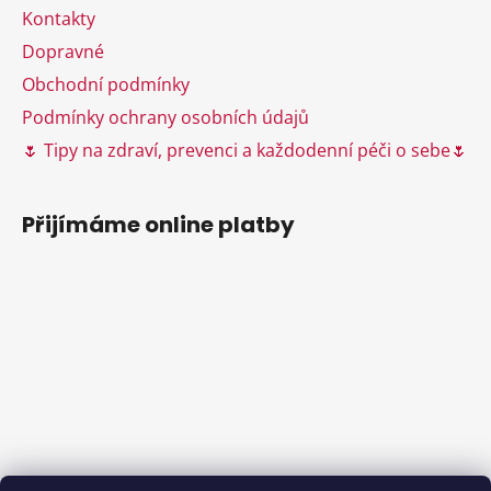
v
Kontakty
k
Dopravné
y
Obchodní podmínky
v
ý
Podmínky ochrany osobních údajů
p
🌷 Tipy na zdraví, prevenci a každodenní péči o sebe🌷
i
s
u
Přijímáme online platby