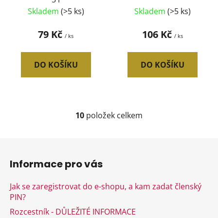
Skladem
(>5 ks)
Skladem
(>5 ks)
79 Kč
106 Kč
/ ks
/ ks
DO KOŠÍKU
DO KOŠÍKU
10
položek celkem
O
v
l
Z
á
á
d
Informace pro vás
p
a
a
c
Jak se zaregistrovat do e-shopu, a kam zadat členský
t
í
PIN?
í
p
Rozcestník - DŮLEŽITÉ INFORMACE
r