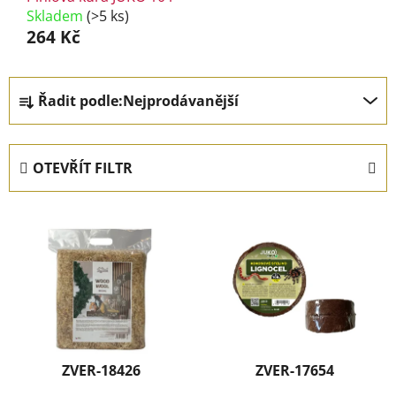
Skladem
(>5 ks)
264 Kč
Ř
Řadit podle:
Nejprodávanější
a
z
e
OTEVŘÍT FILTR
n
í
V
p
ý
r
p
o
i
d
s
u
p
k
r
t
ZVER-18426
ZVER-17654
o
ů