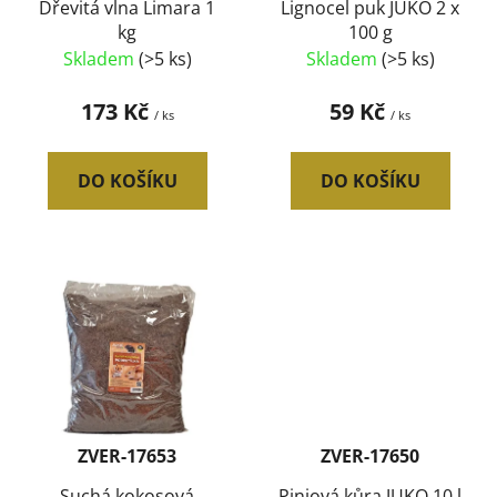
d
Dřevitá vlna Limara 1
Lignocel puk JUKO 2 x
kg
100 g
u
Skladem
(>5 ks)
Skladem
(>5 ks)
k
t
173 Kč
59 Kč
/ ks
/ ks
ů
DO KOŠÍKU
DO KOŠÍKU
ZVER-17653
ZVER-17650
Suchá kokosová
Piniová kůra JUKO 10 l