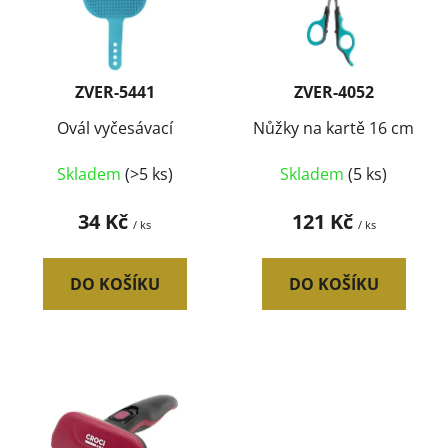
i
d
s
u
p
k
r
t
ZVER-5441
ZVER-4052
o
ů
d
Ovál vyčesávací
Nůžky na kartě 16 cm
u
Skladem
(>5 ks)
Skladem
(5 ks)
k
t
34 Kč
121 Kč
/ ks
/ ks
ů
DO KOŠÍKU
DO KOŠÍKU