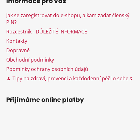
d
Informace pro vás
p
a
a
c
Jak se zaregistrovat do e-shopu, a kam zadat členský
t
í
PIN?
í
p
Rozcestník - DŮLEŽITÉ INFORMACE
r
v
Kontakty
k
Dopravné
y
Obchodní podmínky
v
ý
Podmínky ochrany osobních údajů
p
🌷 Tipy na zdraví, prevenci a každodenní péči o sebe🌷
i
s
u
Přijímáme online platby