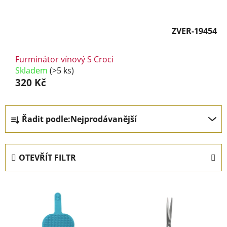
ZVER-19454
Furminátor vínový S Croci
Skladem
(>5 ks)
320 Kč
Ř
Řadit podle:
Nejprodávanější
a
z
e
OTEVŘÍT FILTR
n
í
V
p
ý
r
p
o