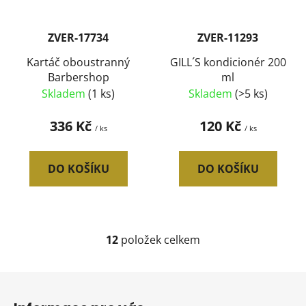
ZVER-17734
ZVER-11293
Kartáč oboustranný
GILL´S kondicionér 200
Barbershop
ml
Skladem
(1 ks)
Skladem
(>5 ks)
336 Kč
120 Kč
/ ks
/ ks
DO KOŠÍKU
DO KOŠÍKU
12
položek celkem
O
v
l
Z
á
á