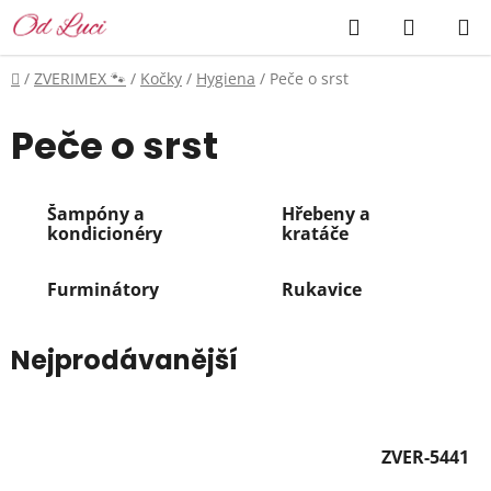
Přejít
Hledat
NÁKUP
na
KOŠÍK
obsah
Domů
/
ZVERIMEX 🐾
/
Kočky
/
Hygiena
/
Peče o srst
Peče o srst
Šampóny a
Hřebeny a
kondicionéry
kratáče
Furminátory
Rukavice
Nejprodávanější
ZVER-5441