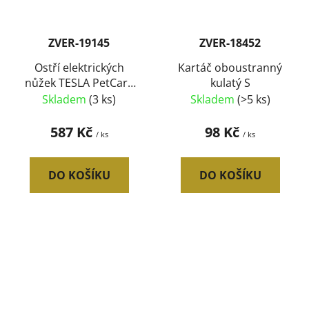
ZVER-19145
ZVER-18452
Ostří elektrických
Kartáč oboustranný
nůžek TESLA PetCare
kulatý S
Station Pro TQ500
Skladem
(3 ks)
Skladem
(>5 ks)
587 Kč
98 Kč
/ ks
/ ks
DO KOŠÍKU
DO KOŠÍKU