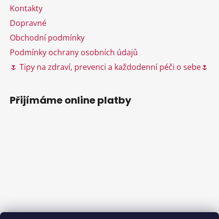
v
Kontakty
k
Dopravné
y
Obchodní podmínky
v
ý
Podmínky ochrany osobních údajů
p
🌷 Tipy na zdraví, prevenci a každodenní péči o sebe🌷
i
s
u
Přijímáme online platby