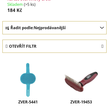
Skladem
(>5 ks)
184 Kč
Ř
Řadit podle:
Nejprodávanější
a
z
e
OTEVŘÍT FILTR
n
í
V
p
ý
r
p
o
i
d
s
u
p
k
r
t
ZVER-5441
ZVER-19453
o
ů