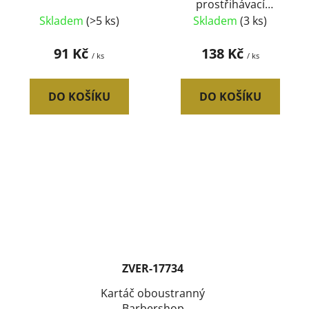
prostřihávací
jednostranné 16 cm
Skladem
(>5 ks)
Skladem
(3 ks)
91 Kč
138 Kč
/ ks
/ ks
DO KOŠÍKU
DO KOŠÍKU
ZVER-17734
Kartáč oboustranný
Barbershop