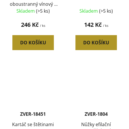
oboustranný vínový L
Croci
Skladem
(>5 ks)
Skladem
(>5 ks)
246 Kč
142 Kč
/ ks
/ ks
DO KOŠÍKU
DO KOŠÍKU
ZVER-18451
ZVER-1804
Kartáč se štětinami
Nůžky efilační