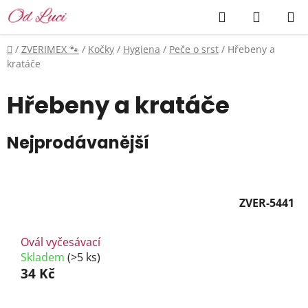
Přejít
Hledat
NÁKUP
na
KOŠÍK
obsah
Domů
/
ZVERIMEX 🐾
/
Kočky
/
Hygiena
/
Peče o srst
/
Hřebeny a
kratáče
Hřebeny a kratáče
Nejprodávanější
ZVER-5441
Ovál vyčesávací
Skladem
(>5 ks)
34 Kč