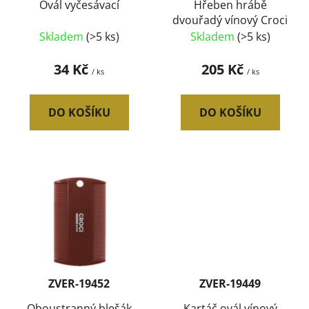
d
Ovál vyčesávací
Hřeben hrábě
dvouřadý vínový Croci
u
Skladem
(>5 ks)
Skladem
(>5 ks)
k
t
34 Kč
205 Kč
/ ks
/ ks
ů
DO KOŠÍKU
DO KOŠÍKU
ZVER-19452
ZVER-19449
Oboustranný blešák
Kartáč ovál vínový