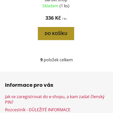
Skladem
(1 ks)
336 Kč
/ ks
DO KOŠÍKU
9
položek celkem
O
v
l
Z
á
á
d
Informace pro vás
p
a
a
c
Jak se zaregistrovat do e-shopu, a kam zadat členský
t
í
PIN?
í
p
Rozcestník - DŮLEŽITÉ INFORMACE
r