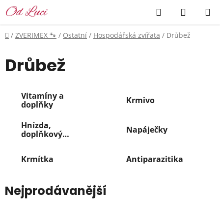
Přejít
Hledat
NÁKUP
na
KOŠÍK
obsah
Domů
/
ZVERIMEX 🐾
/
Ostatní
/
Hospodářská zvířata
/
Drůbež
Drůbež
Vitamíny a
Krmivo
doplňky
Hnízda,
Napáječky
doplňkový
sortiment
Krmítka
Antiparazitika
Nejprodávanější