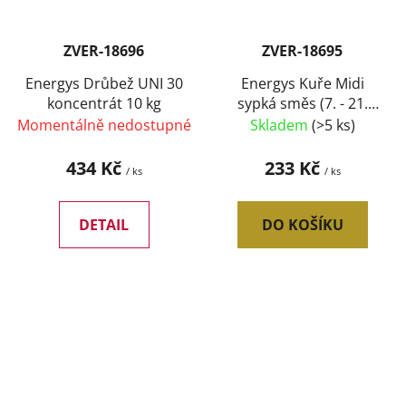
ZVER-18696
ZVER-18695
Energys Drůbež UNI 30
Energys Kuře Midi
koncentrát 10 kg
sypká směs (7. - 21.
týden) 10 kg
Momentálně nedostupné
Skladem
(>5 ks)
434 Kč
233 Kč
/ ks
/ ks
DETAIL
DO KOŠÍKU