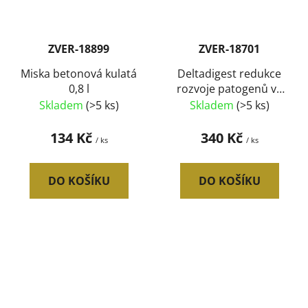
ZVER-18899
ZVER-18701
Miska betonová kulatá
Deltadigest redukce
0,8 l
rozvoje patogenů ve
střevě 500 ml
Skladem
(>5 ks)
Skladem
(>5 ks)
134 Kč
340 Kč
/ ks
/ ks
DO KOŠÍKU
DO KOŠÍKU