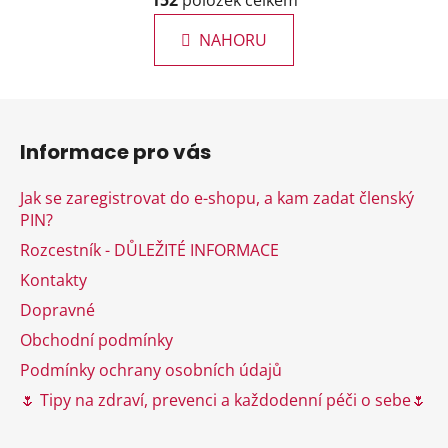
á
152
položek celkem
v
n
l
k
NAHORU
á
o
d
v
a
á
Z
c
n
á
í
í
Informace pro vás
p
p
r
a
Jak se zaregistrovat do e-shopu, a kam zadat členský
v
t
PIN?
k
í
y
Rozcestník - DŮLEŽITÉ INFORMACE
v
Kontakty
ý
Dopravné
p
i
Obchodní podmínky
s
Podmínky ochrany osobních údajů
u
🌷 Tipy na zdraví, prevenci a každodenní péči o sebe🌷