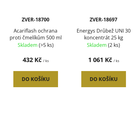
ZVER-18700
ZVER-18697
Acariflash ochrana
Energys Drůbež UNI 30
proti čmelíkům 500 ml
koncentrát 25 kg
Skladem
(>5 ks)
Skladem
(2 ks)
432 Kč
1 061 Kč
/ ks
/ ks
DO KOŠÍKU
DO KOŠÍKU