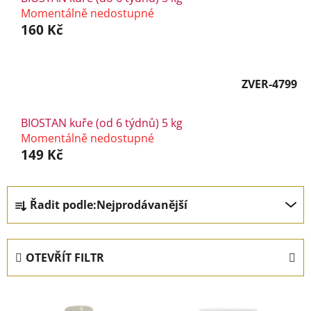
Momentálně nedostupné
160 Kč
ZVER-4799
BIOSTAN kuře (od 6 týdnů) 5 kg
Momentálně nedostupné
149 Kč
Ř
Řadit podle:
Nejprodávanější
a
z
e
OTEVŘÍT FILTR
n
í
V
p