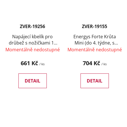
ZVER-19256
ZVER-19155
Napájecí kbelík pro
Energys Forte Krůta
drůbež s nožičkami 15
Mini (do 4. týdne, s
l
antikokcidiky) 25 kg
Momentálně nedostupné
Momentálně nedostupné
661 Kč
704 Kč
/ ks
/ ks
DETAIL
DETAIL