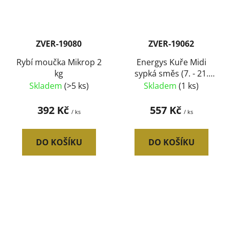
ZVER-19080
ZVER-19062
Rybí moučka Mikrop 2
Energys Kuře Midi
kg
sypká směs (7. - 21.
týden) 25 kg
Skladem
(>5 ks)
Skladem
(1 ks)
392 Kč
557 Kč
/ ks
/ ks
DO KOŠÍKU
DO KOŠÍKU