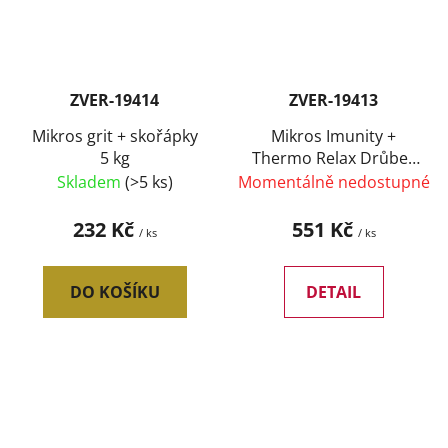
ZVER-19414
ZVER-19413
Mikros grit + skořápky
Mikros Imunity +
5 kg
Thermo Relax Drůbež
500 g
Skladem
(>5 ks)
Momentálně nedostupné
232 Kč
551 Kč
/ ks
/ ks
DO KOŠÍKU
DETAIL