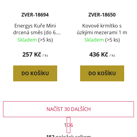
ZVER-18694
ZVER-18650
Energys Kuře Mini
Kovové krmítko s
drcená směs (do 6.
úzkými mezerami 1 m
týdne) 10 kg
Skladem
(>5 ks)
Skladem
(>5 ks)
257 Kč
436 Kč
/ ks
/ ks
DO KOŠÍKU
DO KOŠÍKU
NAČÍST 30 DALŠÍCH
S
1
t
6
r
O