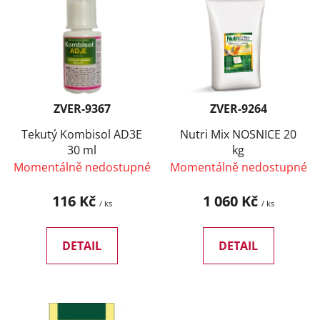
ý
r
p
o
i
d
s
u
p
k
r
t
ZVER-9367
ZVER-9264
o
ů
d
Tekutý Kombisol AD3E
Nutri Mix NOSNICE 20
30 ml
kg
u
Momentálně nedostupné
Momentálně nedostupné
k
t
116 Kč
1 060 Kč
/ ks
/ ks
ů
DETAIL
DETAIL