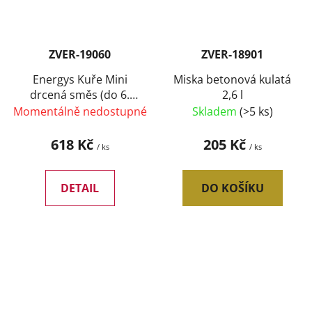
ZVER-19060
ZVER-18901
Energys Kuře Mini
Miska betonová kulatá
drcená směs (do 6.
2,6 l
týdne) 25 kg
Momentálně nedostupné
Skladem
(>5 ks)
618 Kč
205 Kč
/ ks
/ ks
DETAIL
DO KOŠÍKU