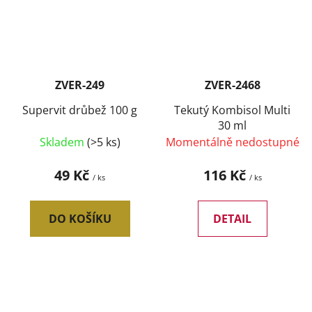
ZVER-249
ZVER-2468
Supervit drůbež 100 g
Tekutý Kombisol Multi
30 ml
Skladem
(>5 ks)
Momentálně nedostupné
49 Kč
116 Kč
/ ks
/ ks
DO KOŠÍKU
DETAIL