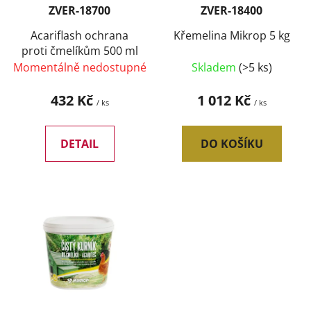
r
t
ZVER-18700
ZVER-18400
o
ů
d
Acariflash ochrana
Křemelina Mikrop 5 kg
proti čmelíkům 500 ml
u
Momentálně nedostupné
Skladem
(>5 ks)
k
t
432 Kč
1 012 Kč
/ ks
/ ks
ů
DETAIL
DO KOŠÍKU