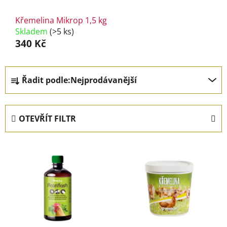
Křemelina Mikrop 1,5 kg
Skladem
(>5 ks)
340 Kč
Ř
Řadit podle:
Nejprodávanější
a
z
e
OTEVŘÍT FILTR
n
í
V
p
ý
r
p
o
i
d
s
u
p
k