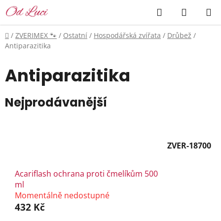
Přejít
Hledat
NÁKUP
na
KOŠÍK
obsah
Domů
/
ZVERIMEX 🐾
/
Ostatní
/
Hospodářská zvířata
/
Drůbež
/
Antiparazitika
Antiparazitika
Nejprodávanější
ZVER-18700
Acariflash ochrana proti čmelíkům 500
ml
Momentálně nedostupné
432 Kč