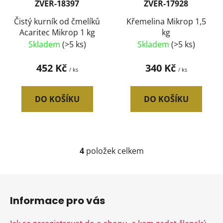
ZVER-18397
ZVER-17928
Čistý kurník od čmelíků
Křemelina Mikrop 1,5
Acaritec Mikrop 1 kg
kg
Skladem
(>5 ks)
Skladem
(>5 ks)
452 Kč
340 Kč
/ ks
/ ks
DO KOŠÍKU
DO KOŠÍKU
4
položek celkem
O
v
l
Z
á
á
d
Informace pro vás
p
a
a
c