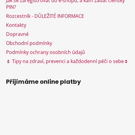
Jak se zaregistrovat do e-shopu, a kam zadat členský
t
í
PIN?
í
p
Rozcestník - DŮLEŽITÉ INFORMACE
r
v
Kontakty
k
Dopravné
y
Obchodní podmínky
v
ý
Podmínky ochrany osobních údajů
p
🌷 Tipy na zdraví, prevenci a každodenní péči o sebe🌷
i
s
u
Přijímáme online platby