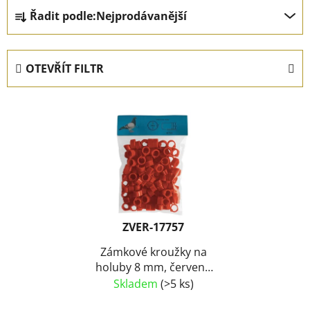
Ř
Řadit podle:
Nejprodávanější
a
z
e
OTEVŘÍT FILTR
n
í
V
p
ý
r
p
o
i
d
s
u
p
k
r
t
ZVER-17757
o
ů
d
Zámkové kroužky na
holuby 8 mm, červená
u
(100 ks) SLEVA 15 %
Skladem
(>5 ks)
k
t