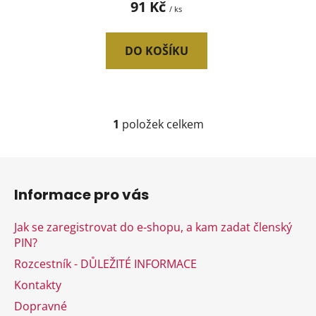
91 Kč
/ ks
ů
DO KOŠÍKU
1
položek celkem
O
v
l
Z
á
á
d
Informace pro vás
p
a
a
c
Jak se zaregistrovat do e-shopu, a kam zadat členský
t
í
PIN?
í
p
Rozcestník - DŮLEŽITÉ INFORMACE
r
v
Kontakty
k
Dopravné