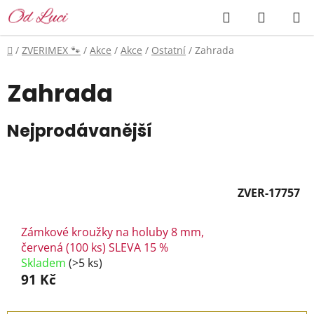
Přejít
Hledat
NÁKUP
na
KOŠÍK
obsah
Domů
/
ZVERIMEX 🐾
/
Akce
/
Akce
/
Ostatní
/
Zahrada
Zahrada
Nejprodávanější
ZVER-17757
Zámkové kroužky na holuby 8 mm,
červená (100 ks) SLEVA 15 %
Skladem
(>5 ks)
91 Kč