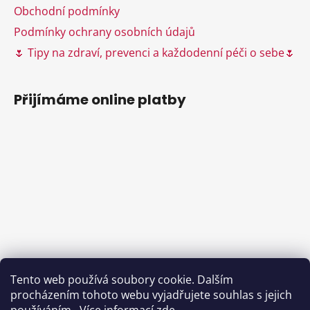
y
Obchodní podmínky
v
ý
Podmínky ochrany osobních údajů
p
🌷 Tipy na zdraví, prevenci a každodenní péči o sebe🌷
i
s
u
Přijímáme online platby
Tento web používá soubory cookie. Dalším
procházením tohoto webu vyjadřujete souhlas s jejich