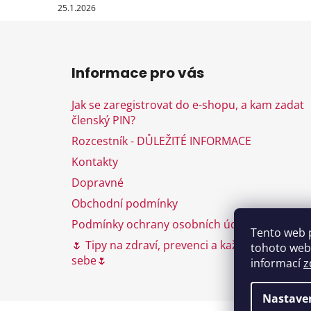
25.1.2026
Z
á
Informace pro vás
p
a
Jak se zaregistrovat do e-shopu, a kam zadat
t
členský PIN?
í
Rozcestník - DŮLEŽITÉ INFORMACE
Kontakty
Dopravné
Obchodní podmínky
Podmínky ochrany osobních údajů
Tento web 
🌷 Tipy na zdraví, prevenci a každodenní péči 
tohoto webu
sebe🌷
informací
z
Nastave