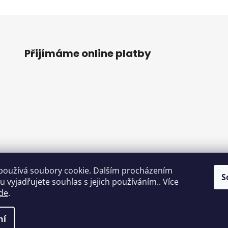
Přijímáme online platby
používá soubory cookie. Dalším procházením
S
o
 vyjadřujete souhlas s jejich používáním.. Více
de
.
ní