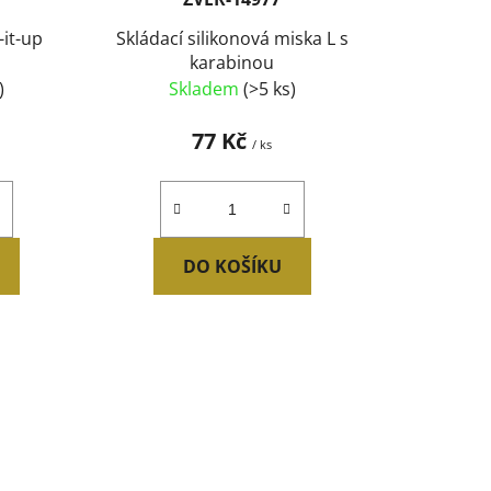
t
-it-up
Skládací silikonová miska L s
ů
karabinou
)
Skladem
(>5 ks)
77 Kč
/ ks
DO KOŠÍKU