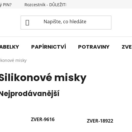
ý PIN?
Rozcestník - DŮLEŽITÉ INFORMACE
Kontakty
ABELKY
PAPÍRNICTVÍ
POTRAVINY
ZVE
likonové misky
Silikonové misky
Nejprodávanější
ZVER-9616
ZVER-18922