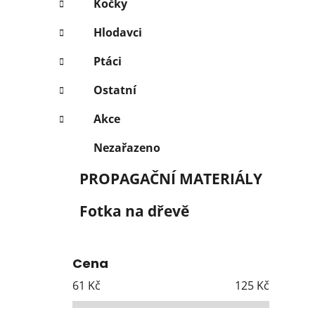
Kočky
Hlodavci
Ptáci
Ostatní
Akce
Nezařazeno
PROPAGAČNÍ MATERIÁLY
Fotka na dřevě
Cena
61
Kč
125
Kč