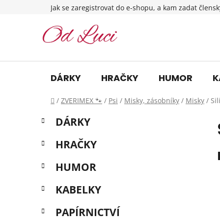
Přejít
Jak se zaregistrovat do e-shopu, a kam zadat člensk
na
obsah
DÁRKY
HRAČKY
HUMOR
K
Domů
/
ZVERIMEX 🐾
/
Psi
/
Misky, zásobníky
/
Misky
/
Si
P
K
Přeskočit
DÁRKY
a
o
kategorie
t
s
HRAČKY
e
t
g
r
HUMOR
o
a
r
KABELKY
i
n
e
n
PAPÍRNICTVÍ
í