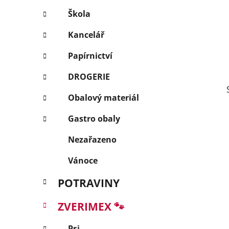
p
Škola
a
Kancelář
n
e
Papírnictví
l
DROGERIE
Obalový materiál
Gastro obaly
Nezařazeno
Vánoce
POTRAVINY
ZVERIMEX 🐾
Psi