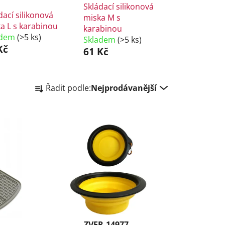
Skládací silikonová
dací silikonová
miska M s
a L s karabinou
karabinou
adem
(>5 ks)
Skladem
(>5 ks)
Kč
61 Kč
Ř
Řadit podle:
Nejprodávanější
a
z
e
n
í
p
r
o
d
u
k
ZVER-14977