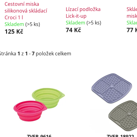
Cestovní miska
Lízací podložka
Sklá
silikonová skládací
Lick-it-up
misk
Croci 1 l
Skladem
(>5 ks)
Skl
Skladem
(>5 ks)
74 Kč
77 
125 Kč
Stránka
1
z
1
-
7
položek celkem
V
ý
p
i
s
p
r
o
d
ZVER-9616
ZVER-18922