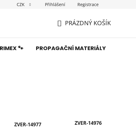
CZK
Přihlášení
Registrace
Dopravné
Obchodní podmínky
Podmínky ochrany os
PRÁZDNÝ KOŠÍK
NÁKUPNÍ
KOŠÍK
RIMEX 🐾
PROPAGAČNÍ MATERIÁLY
Fotka
ZVER-14976
ZVER-14977