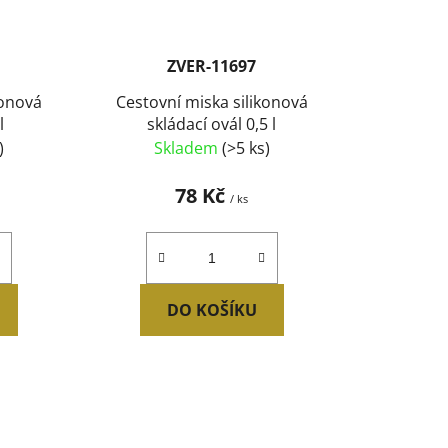
ZVER-11697
konová
Cestovní miska silikonová
l
skládací ovál 0,5 l
)
Skladem
(>5 ks)
78 Kč
/ ks
DO KOŠÍKU