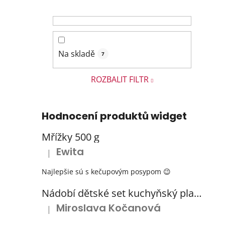
Na skladě
7
ROZBALIT FILTR
Hodnocení produktů widget
Mřížky 500 g
Ewita
|
Hodnocení produktu je 5 z 5 hvězdiček.
Najlepšie sú s kečupovým posypom 😉
Nádobí dětské set kuchyňský plastový s odkapávačem 3 barvy
Miroslava Kočanová
|
Hodnocení produktu je 5 z 5 hvězdiček.