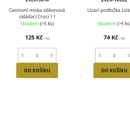
u
Cestovní miska silikonová
Lízací podložka Lick
k
skládací Croci 1 l
t
Skladem
(>5 ks)
Skladem
(>5 ks
ů
125 Kč
74 Kč
/ ks
/ ks
DO KOŠÍKU
DO KOŠÍKU