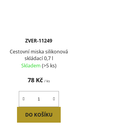
ZVER-11249
Cestovní miska silikonová
skládací 0,7 l
Skladem
(>5 ks)
78 Kč
/ ks
DO KOŠÍKU