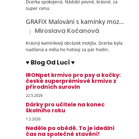
Dcerka spokojená. Nádobí pevné, krásné, za
super cenu.
GRAFIX Malování s kamínky mozaika diamantový obrázek 3 druhy
Miroslava Kočanová
|
Hodnocení produktu je 5 z 5 hvězdiček.
Krásný kamínkový obrázek motýla. Dcerka byla
nadšená a měla ho hotový za pár hodin.
♥ Blog Od Luci ♥
IRONpet krmivo pro psy a kočky:
české superprémiové krmivo z
přírodních surovin
22.5.2026
Dárky pro učitele na konec
školního roku
1.5.2026
Neděle po obědě. To je ideální
čas na společné stavění!