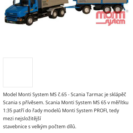
hvězdiček.
Model Monti System MS č.65 - Scania Tarmac je sklápěč
Scania s přívěsem. Scania Monti System MS 65 v měřítku
1:35 patří do řady modelů Monti System PROFI, tedy
mezi nejsložitější
stavebnice s velkým počtem dílů.