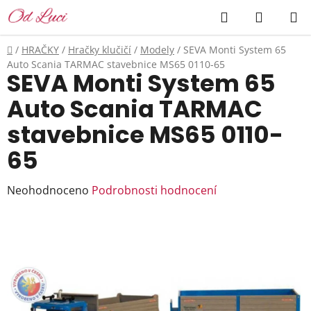
Přejít
Hledat
NÁKUP
na
KOŠÍK
obsah
Domů
/
HRAČKY
/
Hračky klučičí
/
Modely
/
SEVA Monti System 65
Auto Scania TARMAC stavebnice MS65 0110-65
SEVA Monti System 65
Auto Scania TARMAC
stavebnice MS65 0110-
65
Průměrné
Neohodnoceno
Podrobnosti hodnocení
hodnocení
produktu
je
0,0
z
5