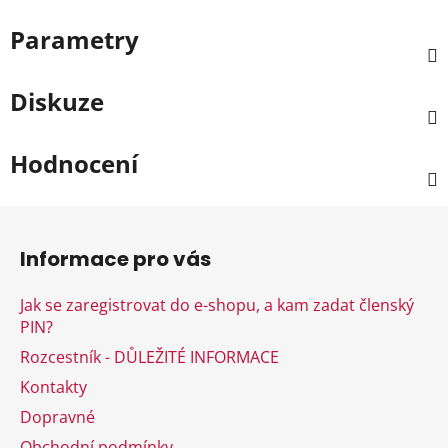
Parametry
Diskuze
Hodnocení
Z
á
Informace pro vás
p
a
Jak se zaregistrovat do e-shopu, a kam zadat členský
t
PIN?
í
Rozcestník - DŮLEŽITÉ INFORMACE
Kontakty
Dopravné
Obchodní podmínky