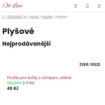
Přejít
Hledat
NÁKUP
na
KOŠÍK
obsah
Domů
/
ZVERIMEX 🐾
/
Kočky
/
Hračky
/
Plyšové
Plyšové
Nejprodávanější
ZVER-19325
Hračka pro kočky s catnipem, zelené
Skladem
(>5 ks)
49 Kč