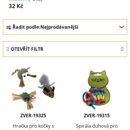
32 Kč
Ř
Řadit podle:
Nejprodávanější
a
z
e
OTEVŘÍT FILTR
n
í
V
p
ý
r
p
o
i
d
s
u
p
k
r
t
ZVER-19325
ZVER-19315
o
ů
d
Hračka pro kočky s
Spirála duhová pro