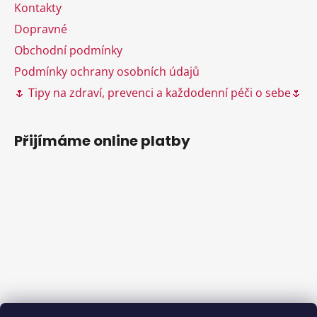
v
Kontakty
k
Dopravné
y
Obchodní podmínky
v
ý
Podmínky ochrany osobních údajů
p
🌷 Tipy na zdraví, prevenci a každodenní péči o sebe🌷
i
s
u
Přijímáme online platby