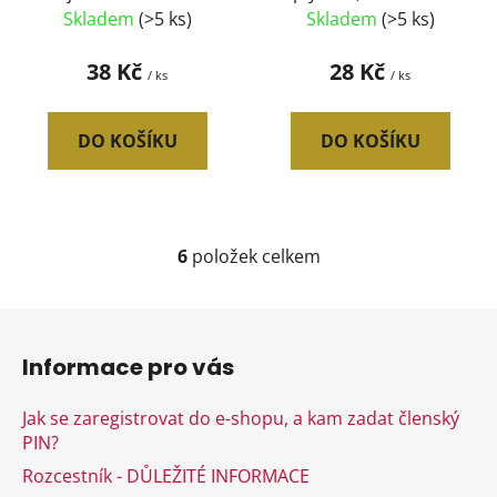
Skladem
(>5 ks)
Skladem
(>5 ks)
38 Kč
28 Kč
/ ks
/ ks
DO KOŠÍKU
DO KOŠÍKU
6
položek celkem
O
v
l
Z
á
á
d
Informace pro vás
p
a
a
c
Jak se zaregistrovat do e-shopu, a kam zadat členský
t
í
PIN?
í
p
Rozcestník - DŮLEŽITÉ INFORMACE
r