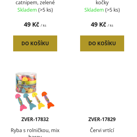
catnipem, zelené
kočky
u
Skladem
(>5 ks)
Skladem
(>5 ks)
k
t
49 Kč
49 Kč
/ ks
/ ks
ů
DO KOŠÍKU
DO KOŠÍKU
ZVER-17832
ZVER-17829
Ryba s rolničkou, mix
Červi vrtící