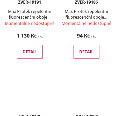
ZVER-19191
ZVER-19186
Max Protek repelentní
Max Protek repelentní
fluorescenční obojek,
fluorescenční obojek,
pes 60 cm (12 ks)
pes 38 cm
Momentálně nedostupné
Momentálně nedostupné
SLEVA 10 %
1 130 Kč
94 Kč
/ ks
/ ks
DETAIL
DETAIL