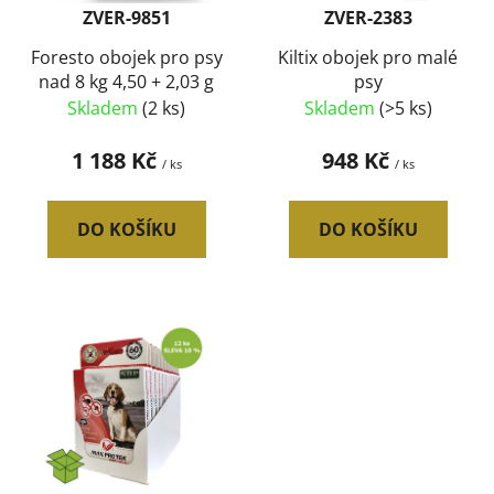
r
t
ZVER-9851
ZVER-2383
o
ů
d
Foresto obojek pro psy
Kiltix obojek pro malé
nad 8 kg 4,50 + 2,03 g
psy
u
Skladem
(2 ks)
Skladem
(>5 ks)
k
t
1 188 Kč
948 Kč
/ ks
/ ks
ů
DO KOŠÍKU
DO KOŠÍKU