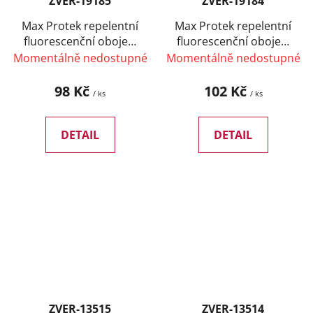
ZVER-19185
ZVER-19184
Max Protek repelentní
Max Protek repelentní
fluorescenční obojek,
fluorescenční obojek,
pes 60 cm
pes 75 cm
Momentálně nedostupné
Momentálně nedostupné
98 Kč
102 Kč
/ ks
/ ks
DETAIL
DETAIL
ZVER-13515
ZVER-13514