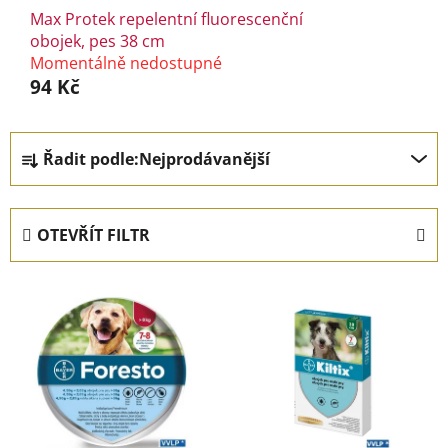
Max Protek repelentní fluorescenční
obojek, pes 38 cm
Momentálně nedostupné
94 Kč
Ř
Řadit podle:
Nejprodávanější
a
z
e
OTEVŘÍT FILTR
n
í
V
p
ý
r
p
o
i
d
s
u
p
k