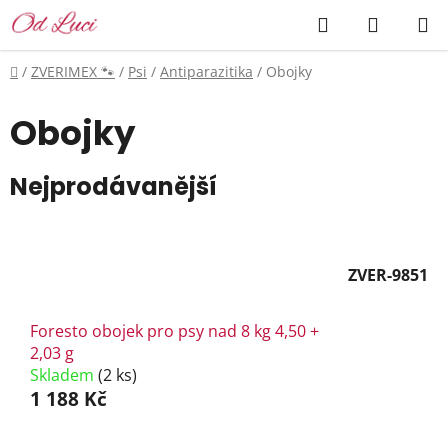
Přejít
Hledat
NÁKUP
na
KOŠÍK
obsah
Domů
/
ZVERIMEX 🐾
/
Psi
/
Antiparazitika
/
Obojky
Obojky
Nejprodávanější
ZVER-9851
Foresto obojek pro psy nad 8 kg 4,50 +
2,03 g
Skladem
(2 ks)
1 188 Kč