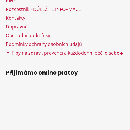
PIN?
í
p
Rozcestník - DŮLEŽITÉ INFORMACE
r
v
Kontakty
k
Dopravné
y
Obchodní podmínky
v
ý
Podmínky ochrany osobních údajů
p
🌷 Tipy na zdraví, prevenci a každodenní péči o sebe🌷
i
s
u
Přijímáme online platby