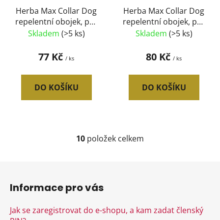
Herba Max Collar Dog
Herba Max Collar Dog
repelentní obojek, pes
repelentní obojek, pes
38 cm
60 cm
Skladem
(>5 ks)
Skladem
(>5 ks)
77 Kč
80 Kč
/ ks
/ ks
DO KOŠÍKU
DO KOŠÍKU
10
položek celkem
O
v
l
Z
á
á
d
Informace pro vás
p
a
a
c
Jak se zaregistrovat do e-shopu, a kam zadat členský
t
í