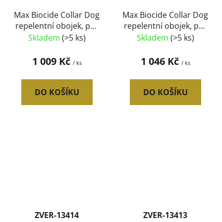
Max Biocide Collar Dog
Max Biocide Collar Dog
repelentní obojek, pes
repelentní obojek, pes
38 cm (12 ks) SLEVA 10
60 cm (12 ks) SLEVA 10
Skladem
(>5 ks)
Skladem
(>5 ks)
% !CZ!
% !CZ!
1 009 Kč
1 046 Kč
/ ks
/ ks
DO KOŠÍKU
DO KOŠÍKU
ZVER-13414
ZVER-13413