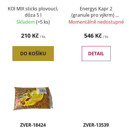
o
ů
d
KOI MIX sticks plovoucí,
Energys Kapr 2
dóza 5 l
(granule pro výkrm) 25
u
kg
Skladem
(>5 ks)
Momentálně nedostupné
k
t
210 Kč
546 Kč
/ ks
/ ks
ů
DO KOŠÍKU
DETAIL
ZVER-18424
ZVER-13539