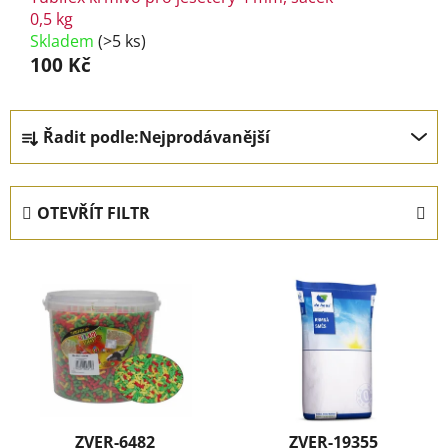
0,5 kg
Skladem
(>5 ks)
100 Kč
Ř
Řadit podle:
Nejprodávanější
a
z
e
OTEVŘÍT FILTR
n
í
V
p
ý
r
p
o
i
d
s
u
p
k
r
t
ZVER-6482
ZVER-19355