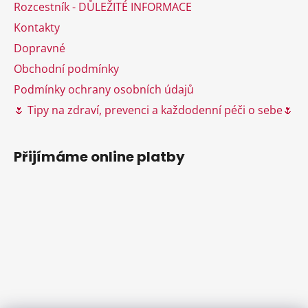
í
Rozcestník - DŮLEŽITÉ INFORMACE
r
v
Kontakty
k
Dopravné
y
Obchodní podmínky
v
ý
Podmínky ochrany osobních údajů
p
🌷 Tipy na zdraví, prevenci a každodenní péči o sebe🌷
i
s
u
Přijímáme online platby