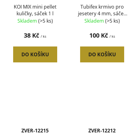
KOI MIX mini pellet
Tubifex krmivo pro
kuličky, sáček 1 l
jesetery 4 mm, sáček
0,5 kg
Skladem
(>5 ks)
Skladem
(>5 ks)
38 Kč
100 Kč
/ ks
/ ks
DO KOŠÍKU
DO KOŠÍKU
ZVER-12215
ZVER-12212