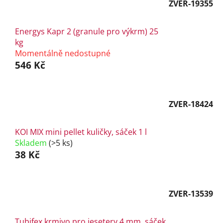
ZVER-19355
Energys Kapr 2 (granule pro výkrm) 25
kg
Momentálně nedostupné
546 Kč
ZVER-18424
KOI MIX mini pellet kuličky, sáček 1 l
Skladem
(>5 ks)
38 Kč
ZVER-13539
Tubifex krmivo pro jesetery 4 mm, sáček