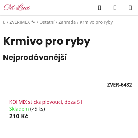
Přejít
Hledat
NÁKUP
na
KOŠÍK
obsah
Domů
/
ZVERIMEX 🐾
/
Ostatní
/
Zahrada
/
Krmivo pro ryby
Krmivo pro ryby
Nejprodávanější
ZVER-6482
KOI MIX sticks plovoucí, dóza 5 l
Skladem
(>5 ks)
210 Kč