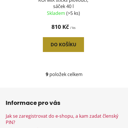
KOI MIX sticks plovoucí,
sáček 40 l
Skladem
(>5 ks)
810 Kč
/ ks
DO KOŠÍKU
9
položek celkem
O
v
l
Z
á
á
d
Informace pro vás
p
a
a
c
Jak se zaregistrovat do e-shopu, a kam zadat členský
t
í
PIN?
p