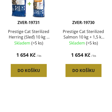
ZVER-19731
ZVER-19730
Prestige Cat Sterilized
Prestige Cat Sterilized
Herring (Sleď) 10 kg +
Salmon 10 kg + 1,5 kg
1,5 kg ZDARMA
ZDARMA
Skladem
(>5 ks)
Skladem
(>5 ks)
1 654 Kč
1 654 Kč
/ ks
/ ks
DO KOŠÍKU
DO KOŠÍKU