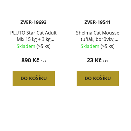
ZVER-19693
ZVER-19541
PLUTO Star Cat Adult
Shelma Cat Mousse
Mix 15 kg + 3 kg
tuňák, borůvky,
ZDARMA
rakytník GF, konzerva
Skladem
(>5 ks)
Skladem
(>5 ks)
85 g
890 Kč
23 Kč
/ ks
/ ks
DO KOŠÍKU
DO KOŠÍKU