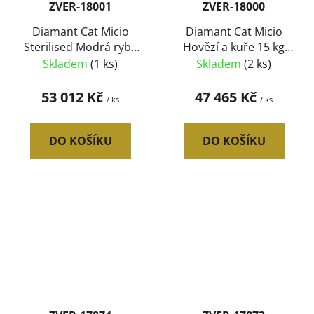
ZVER-18001
ZVER-18000
Diamant Cat Micio
Diamant Cat Micio
Sterilised Modrá ryba
Hovězí a kuře 15 kg
15 kg (paleta 45 ks)
(paleta 45 ks) SLEVA 7
Skladem
(1 ks)
Skladem
(2 ks)
SLEVA 7 %
%
53 012 Kč
47 465 Kč
/ ks
/ ks
DO KOŠÍKU
DO KOŠÍKU