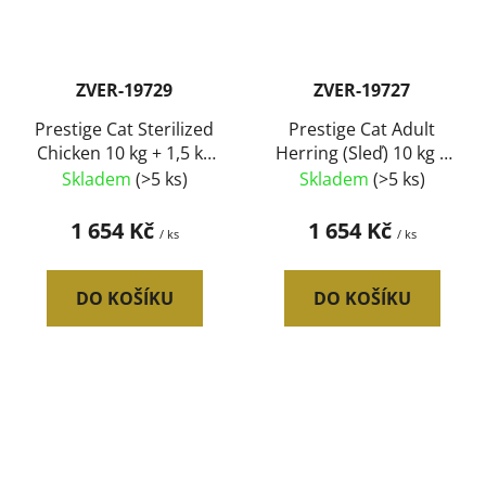
ZVER-19729
ZVER-19727
Prestige Cat Sterilized
Prestige Cat Adult
Chicken 10 kg + 1,5 kg
Herring (Sleď) 10 kg +
ZDARMA
1,5 kg ZDARMA
Skladem
(>5 ks)
Skladem
(>5 ks)
1 654 Kč
1 654 Kč
/ ks
/ ks
DO KOŠÍKU
DO KOŠÍKU