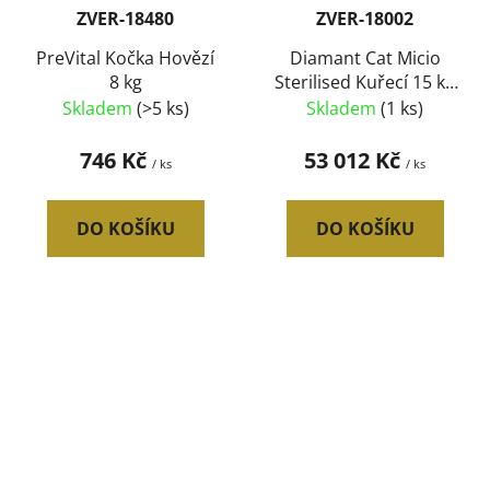
ZVER-18480
ZVER-18002
PreVital Kočka Hovězí
Diamant Cat Micio
8 kg
Sterilised Kuřecí 15 kg
(paleta 45 ks) SLEVA 7
Skladem
(>5 ks)
Skladem
(1 ks)
%
746 Kč
53 012 Kč
/ ks
/ ks
DO KOŠÍKU
DO KOŠÍKU