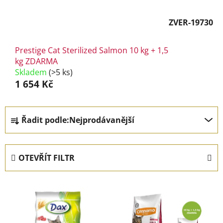
ZVER-19730
Prestige Cat Sterilized Salmon 10 kg + 1,5
kg ZDARMA
Skladem
(>5 ks)
1 654 Kč
Ř
Řadit podle:
Nejprodávanější
a
z
e
OTEVŘÍT FILTR
n
í
V
p
ý
r
p
o