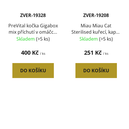
ZVER-19328
ZVER-19208
PreVital kočka Gigabox
Miau Miau Cat
mix příchutí v omáčce,
Sterilised kuřecí, kapsa
kapsa 100 g (48 pack)
100 g (24 ks) SLEVA 10
Skladem
(>5 ks)
Skladem
(>5 ks)
%
400 Kč
251 Kč
/ ks
/ ks
DO KOŠÍKU
DO KOŠÍKU