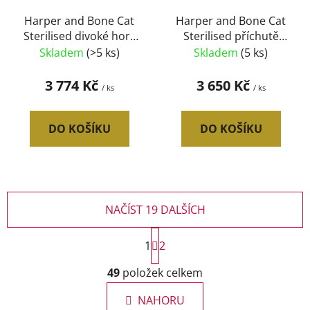
Harper and Bone Cat
Harper and Bone Cat
Sterilised divoké hory
Sterilised příchutě
AKCE 4 x 5 kg + 2 kg
farmy AKCE 4 x 5 kg + 2
Skladem
(>5 ks)
Skladem
(5 ks)
ZDARMA
kg ZDARMA
3 774 Kč
3 650 Kč
/ ks
/ ks
DO KOŠÍKU
DO KOŠÍKU
NAČÍST 19 DALŠÍCH
S
1
t
2
r
O
á
49
položek celkem
v
n
l
k
NAHORU
á