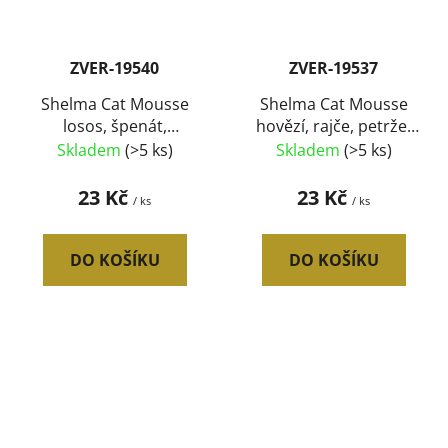
ZVER-19540
ZVER-19537
Shelma Cat Mousse
Shelma Cat Mousse
losos, špenát,
hovězí, rajče, petržel
rozmarýn GF, konzerva
GF, konzerva 85 g
Skladem
(>5 ks)
Skladem
(>5 ks)
85 g
23 Kč
23 Kč
/ ks
/ ks
DO KOŠÍKU
DO KOŠÍKU