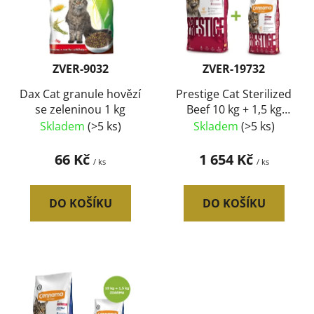
i
d
s
u
p
k
r
t
ZVER-9032
ZVER-19732
o
ů
d
Dax Cat granule hovězí
Prestige Cat Sterilized
se zeleninou 1 kg
Beef 10 kg + 1,5 kg
u
ZDARMA
Skladem
(>5 ks)
Skladem
(>5 ks)
k
t
66 Kč
1 654 Kč
/ ks
/ ks
ů
DO KOŠÍKU
DO KOŠÍKU