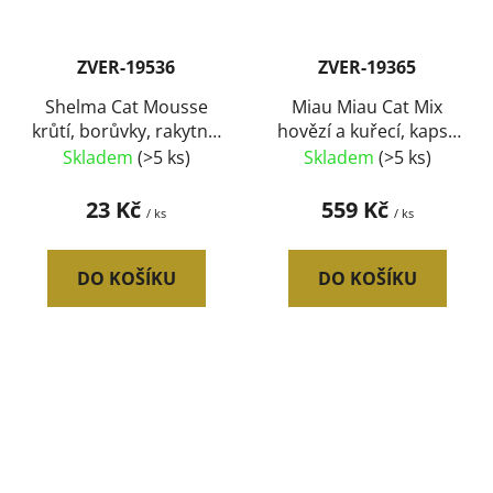
ZVER-19536
ZVER-19365
Shelma Cat Mousse
Miau Miau Cat Mix
krůtí, borůvky, rakytník
hovězí a kuřecí, kapsa
GF, konzerva 85 g
100 g 4 pack (13 ks)
Skladem
(>5 ks)
Skladem
(>5 ks)
SLEVA 10 %
23 Kč
559 Kč
/ ks
/ ks
DO KOŠÍKU
DO KOŠÍKU