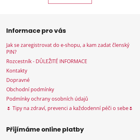
o
d
v
a
á
Z
c
n
á
í
í
Informace pro vás
p
p
r
a
Jak se zaregistrovat do e-shopu, a kam zadat členský
v
t
PIN?
k
í
y
Rozcestník - DŮLEŽITÉ INFORMACE
v
Kontakty
ý
Dopravné
p
i
Obchodní podmínky
s
Podmínky ochrany osobních údajů
u
🌷 Tipy na zdraví, prevenci a každodenní péči o sebe🌷
Přijímáme online platby