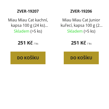
ZVER-19207
ZVER-19206
Miau Miau Cat kachní,
Miau Miau Cat Junior
kapsa 100 g (24 ks)
kuřecí, kapsa 100 g (24
SLEVA 10 %
ks) SLEVA 10 %
Skladem
(>5 ks)
Skladem
(>5 ks)
251 Kč
251 Kč
/ ks
/ ks
DO KOŠÍKU
DO KOŠÍKU