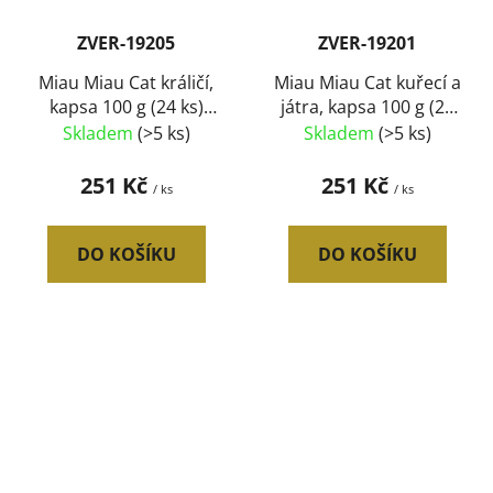
ZVER-19205
ZVER-19201
Miau Miau Cat králičí,
Miau Miau Cat kuřecí a
kapsa 100 g (24 ks)
játra, kapsa 100 g (24
SLEVA 10 %
ks) SLEVA 10 %
Skladem
(>5 ks)
Skladem
(>5 ks)
251 Kč
251 Kč
/ ks
/ ks
DO KOŠÍKU
DO KOŠÍKU