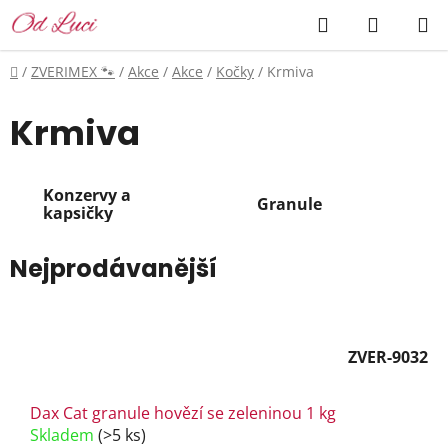
Přejít
Hledat
NÁKUP
na
KOŠÍK
obsah
Domů
/
ZVERIMEX 🐾
/
Akce
/
Akce
/
Kočky
/
Krmiva
Krmiva
Konzervy a
Granule
kapsičky
Nejprodávanější
ZVER-9032
Dax Cat granule hovězí se zeleninou 1 kg
Skladem
(>5 ks)