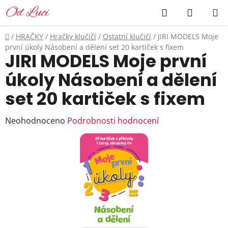
Přejít
Hledat
NÁKUP
na
KOŠÍK
obsah
Domů
/
HRAČKY
/
Hračky klučičí
/
Ostatní klučičí
/
JIRI MODELS Moje
první úkoly Násobení a dělení set 20 kartiček s fixem
JIRI MODELS Moje první
úkoly Násobení a dělení
set 20 kartiček s fixem
Průměrné
Neohodnoceno
Podrobnosti hodnocení
hodnocení
produktu
je
0,0
z
5
hvězdiček.