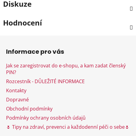
Diskuze
Hodnocení
Z
á
Informace pro vás
p
a
Jak se zaregistrovat do e-shopu, a kam zadat členský
t
PIN?
í
Rozcestník - DŮLEŽITÉ INFORMACE
Kontakty
Dopravné
Obchodní podmínky
Podmínky ochrany osobních údajů
🌷 Tipy na zdraví, prevenci a každodenní péči o sebe🌷