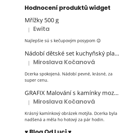
Hodnocení produktů widget
Mřížky 500 g
Ewita
|
Hodnocení produktu je 5 z 5 hvězdiček.
Najlepšie sú s kečupovým posypom 😉
Nádobí dětské set kuchyňský plastový s odkapávačem 3 barvy
Miroslava Kočanová
|
Hodnocení produktu je 5 z 5 hvězdiček.
Dcerka spokojená. Nádobí pevné, krásné, za
super cenu.
GRAFIX Malování s kamínky mozaika diamantový obrázek 3 druhy
Miroslava Kočanová
|
Hodnocení produktu je 5 z 5 hvězdiček.
Krásný kamínkový obrázek motýla. Dcerka byla
nadšená a měla ho hotový za pár hodin.
♥ Blog Od Luci ♥