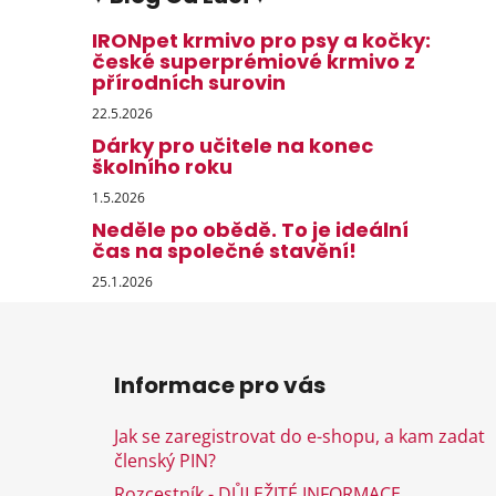
IRONpet krmivo pro psy a kočky:
české superprémiové krmivo z
přírodních surovin
22.5.2026
Dárky pro učitele na konec
školního roku
1.5.2026
Neděle po obědě. To je ideální
čas na společné stavění!
25.1.2026
Z
á
Informace pro vás
p
a
Jak se zaregistrovat do e-shopu, a kam zadat
t
členský PIN?
í
Rozcestník - DŮLEŽITÉ INFORMACE