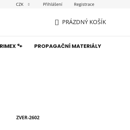
CZK
Přihlášení
Registrace
Dopravné
Obchodní podmínky
Podmínky ochrany os
PRÁZDNÝ KOŠÍK
NÁKUPNÍ
KOŠÍK
RIMEX 🐾
PROPAGAČNÍ MATERIÁLY
Fotka
ZVER-2602