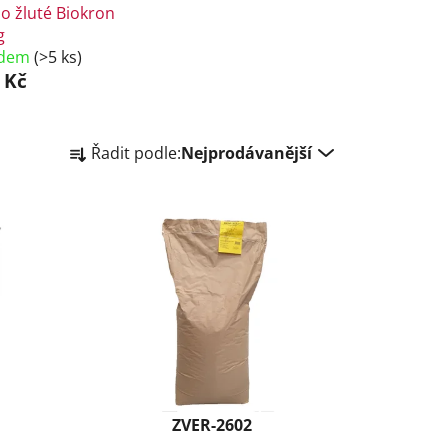
o žluté Biokron
g
adem
(>5 ks)
 Kč
Ř
Řadit podle:
Nejprodávanější
a
z
e
n
í
p
r
o
d
u
k
ZVER-2602