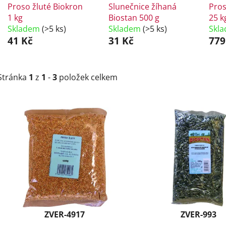
Proso žluté Biokron
Slunečnice žíhaná
Pros
1 kg
Biostan 500 g
25 k
Skladem
(>5 ks)
Skladem
(>5 ks)
Skl
41 Kč
31 Kč
779
Stránka
1
z
1
-
3
položek celkem
V
ý
p
i
s
p
r
o
d
ZVER-4917
ZVER-993
u