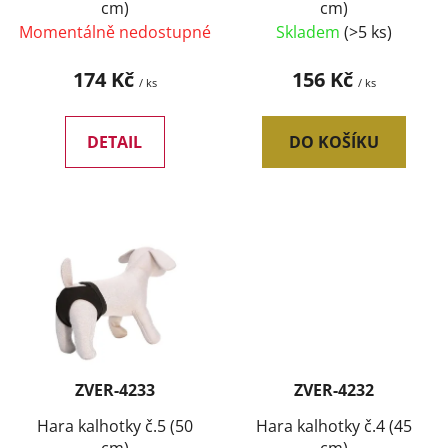
cm)
cm)
u
Momentálně nedostupné
Skladem
(>5 ks)
k
t
174 Kč
156 Kč
/ ks
/ ks
ů
DETAIL
DO KOŠÍKU
ZVER-4233
ZVER-4232
Hara kalhotky č.5 (50
Hara kalhotky č.4 (45