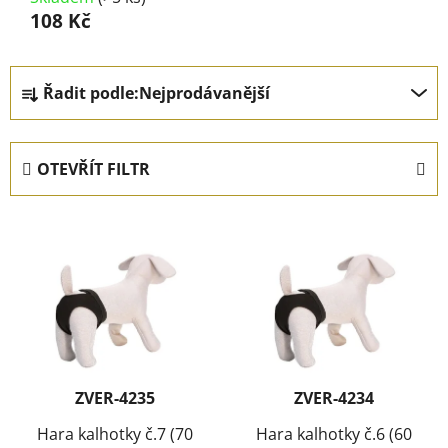
108 Kč
Ř
Řadit podle:
Nejprodávanější
a
z
e
OTEVŘÍT FILTR
n
í
V
p
ý
r
p
o
i
d
s
u
p
k
r
t
ZVER-4235
ZVER-4234
o
ů
d
Hara kalhotky č.7 (70
Hara kalhotky č.6 (60