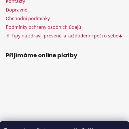
v
Kontakty
k
Dopravné
y
Obchodní podmínky
v
ý
Podmínky ochrany osobních údajů
p
🌷 Tipy na zdraví, prevenci a každodenní péči o sebe🌷
i
s
u
Přijímáme online platby