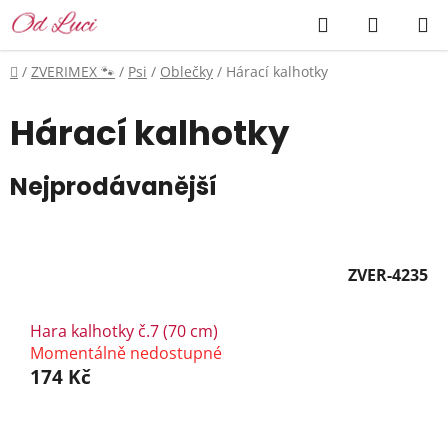
Přejít
Hledat
NÁKUP
na
KOŠÍK
obsah
Domů
/
ZVERIMEX 🐾
/
Psi
/
Oblečky
/
Hárací kalhotky
Hárací kalhotky
Nejprodávanější
ZVER-4235
Hara kalhotky č.7 (70 cm)
Momentálně nedostupné
174 Kč