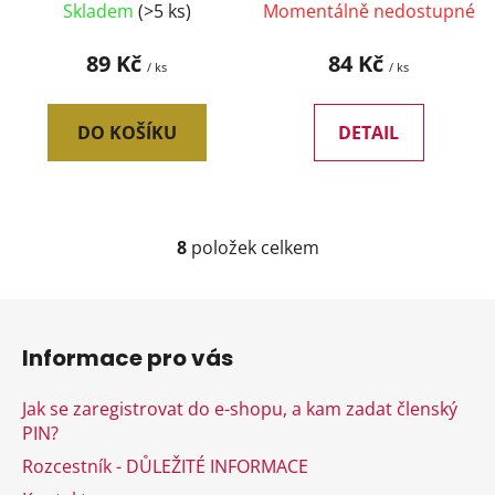
Skladem
(>5 ks)
Momentálně nedostupné
89 Kč
84 Kč
/ ks
/ ks
DO KOŠÍKU
DETAIL
8
položek celkem
O
v
l
Z
á
á
d
Informace pro vás
p
a
a
c
Jak se zaregistrovat do e-shopu, a kam zadat členský
t
í
PIN?
í
p
Rozcestník - DŮLEŽITÉ INFORMACE
r