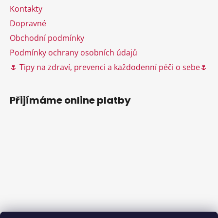
v
Kontakty
k
Dopravné
y
Obchodní podmínky
v
ý
Podmínky ochrany osobních údajů
p
🌷 Tipy na zdraví, prevenci a každodenní péči o sebe🌷
i
s
u
Přijímáme online platby