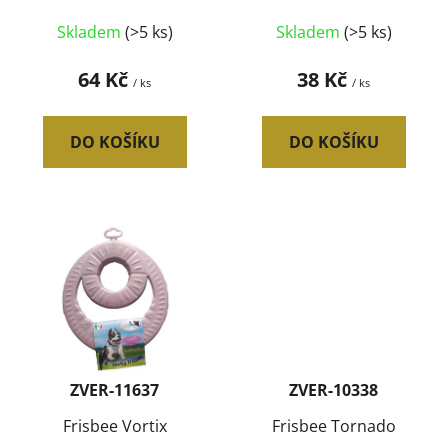
u
Skladem
(>5 ks)
Skladem
(>5 ks)
k
t
64 Kč
38 Kč
/ ks
/ ks
ů
DO KOŠÍKU
DO KOŠÍKU
ZVER-11637
ZVER-10338
Frisbee Vortix
Frisbee Tornado