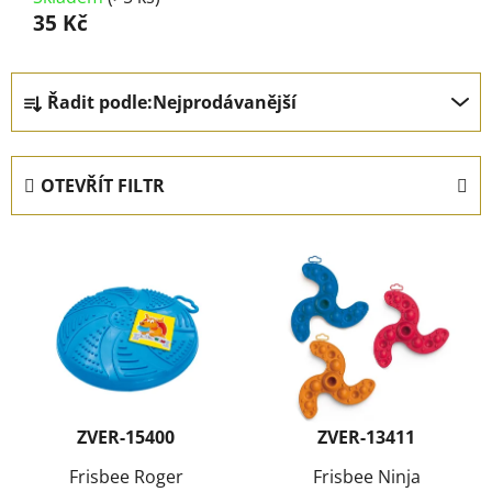
35 Kč
Ř
Řadit podle:
Nejprodávanější
a
z
e
OTEVŘÍT FILTR
n
í
V
p
ý
r
p
o
i
d
s
u
p
k
r
t
ZVER-15400
ZVER-13411
o
ů
d
Frisbee Roger
Frisbee Ninja