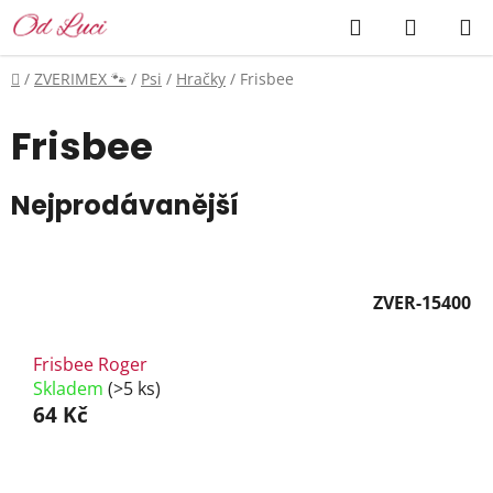
Přejít
Hledat
NÁKUP
na
KOŠÍK
obsah
Domů
/
ZVERIMEX 🐾
/
Psi
/
Hračky
/
Frisbee
Frisbee
Nejprodávanější
ZVER-15400
Frisbee Roger
Skladem
(>5 ks)
64 Kč