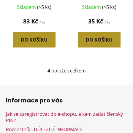
Skladem
(>5 ks)
Skladem
(>5 ks)
83 Kč
35 Kč
/ ks
/ ks
DO KOŠÍKU
DO KOŠÍKU
4
položek celkem
O
v
l
Z
á
á
d
Informace pro vás
p
a
a
c
Jak se zaregistrovat do e-shopu, a kam zadat členský
t
í
PIN?
í
p
Rozcestník - DŮLEŽITÉ INFORMACE
r