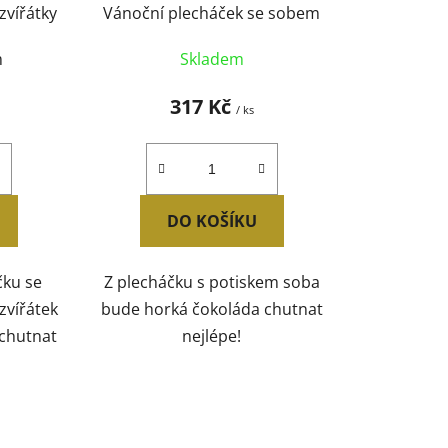
t
zvířátky
Vánoční plecháček se sobem
ů
m
Skladem
317 Kč
/ ks
DO KOŠÍKU
čku se
Z plecháčku s potiskem soba
zvířátek
bude horká čokoláda chutnat
chutnat
nejlépe!