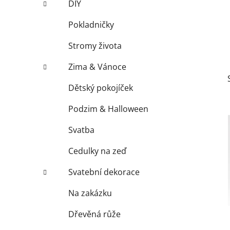
DIY
p
a
Pokladničky
n
Stromy života
e
l
Zima & Vánoce
Dětský pokojíček
Podzim & Halloween
Svatba
Cedulky na zeď
Svatební dekorace
Na zakázku
Dřevěná růže