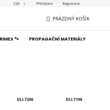
CZK
Přihlášení
Registrace
Dopravné
Obchodní podmínky
Podmínky ochrany os
PRÁZDNÝ KOŠÍK
NÁKUPNÍ
KOŠÍK
RIMEX 🐾
PROPAGAČNÍ MATERIÁLY
Fotka
DLI-7206
DLI-7198