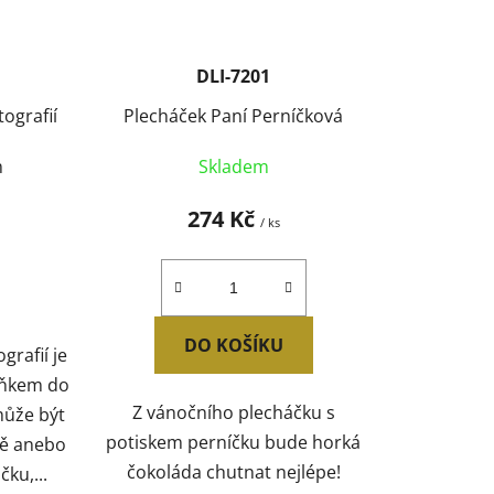
DLI-7201
tografií
Plecháček Paní Perníčková
m
Skladem
274 Kč
/ ks
DO KOŠÍKU
grafií je
lňkem do
Z vánočního plecháčku s
může být
potiskem perníčku bude horká
ně anebo
čokoláda chutnat nejlépe!
čku,...