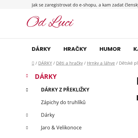
Přejít
Jak se zaregistrovat do e-shopu, a kam zadat člensk
na
obsah
DÁRKY
HRAČKY
HUMOR
K
Domů
/
DÁRKY
/
Děti a hračky
/
Hrnky a láhve
/
Dětské p
P
K
Přeskočit
DÁRKY
a
o
kategorie
t
s
DÁRKY Z PŘEKLIŽKY
e
t
g
Zápichy do truhlíků
r
o
a
r
Dárky
i
n
e
n
Jaro & Velikonoce
í