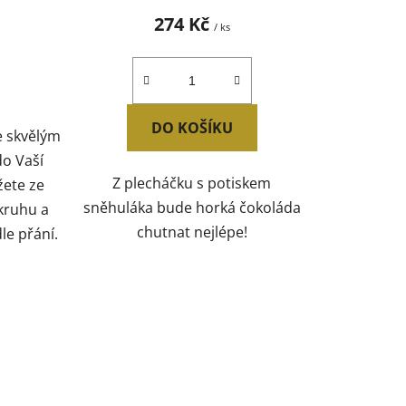
274 Kč
/ ks
DO KOŠÍKU
e skvělým
o Vaší
Z plecháčku s potiskem
žete ze
sněhuláka bude horká čokoláda
kruhu a
chutnat nejlépe!
e přání.