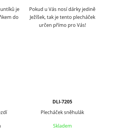
untíků je
Pokud u Vás nosí dárky jedině
lňkem do
Ježíšek, tak je tento plecháček
určen přímo pro Vás!
DLI-7205
zdí
Plecháček sněhulák
m
Skladem