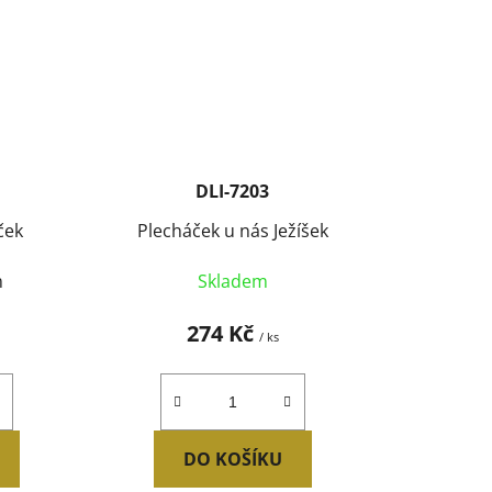
DLI-7203
ček
Plecháček u nás Ježíšek
m
Skladem
274 Kč
/ ks
DO KOŠÍKU