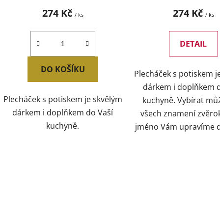
274 Kč
274 Kč
/ ks
/ ks
DETAIL
DO KOŠÍKU
Plecháček s potiskem j
dárkem i doplňkem d
Plecháček s potiskem je skvělým
kuchyně. Vybírat mů
dárkem i doplňkem do Vaší
všech znamení zvěro
kuchyně.
jméno Vám upravíme dl