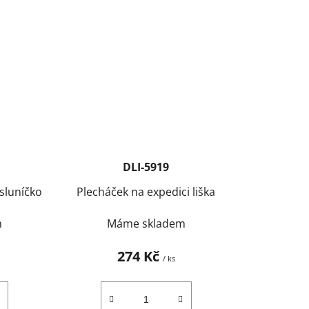
DLI-5919
sluníčko
Plecháček na expedici liška
m
Máme skladem
274 Kč
/ ks