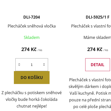
DLI-7204
DLI-5925/1 F
Plecháček sněhová vločka
Plecháček s vlastní fo
Skladem
Máme sklade
274 Kč
274 Kč
/ ks
/ ks
DETAIL
DO KOŠÍKU
Plecháček s vlastní foto
skvělým dárkem i dop
Z plecháčku s potiskem sněhové
Vaší kuchyně. Potisk 
vločky bude horká čokoláda
pouze na přední stra
chutnat nejlépe!
po celé ploše plechá