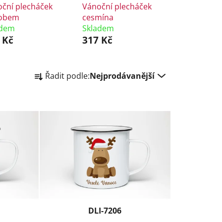
ční plecháček
Vánoční plecháček
sobem
cesmína
adem
Skladem
 Kč
317 Kč
Ř
Řadit podle:
Nejprodávanější
a
z
e
n
í
p
r
o
d
u
k
DLI-7206