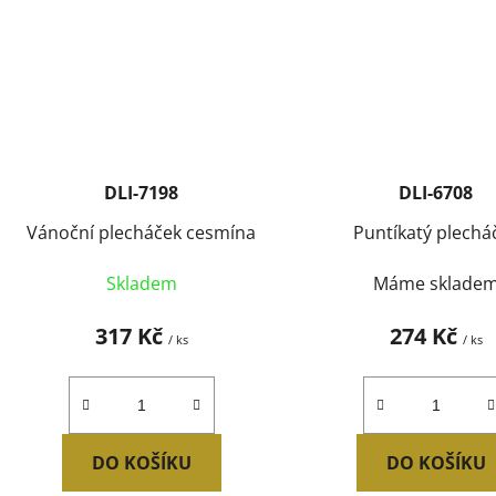
DLI-7198
DLI-6708
Vánoční plecháček cesmína
Puntíkatý plechá
Skladem
Máme sklade
317 Kč
274 Kč
/ ks
/ ks
DO KOŠÍKU
DO KOŠÍKU