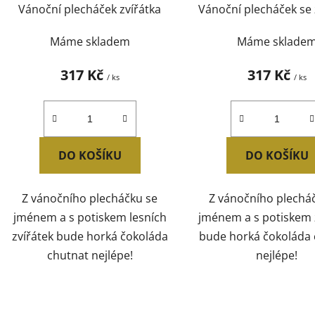
Vánoční plecháček zvířátka
Vánoční plecháček se 
k
t
Máme skladem
Máme sklade
ů
317 Kč
317 Kč
/ ks
/ ks
DO KOŠÍKU
DO KOŠÍKU
Z vánočního plecháčku se
Z vánočního plechá
jménem a s potiskem lesních
jménem a s potiskem 
zvířátek bude horká čokoláda
bude horká čokoláda 
chutnat nejlépe!
nejlépe!