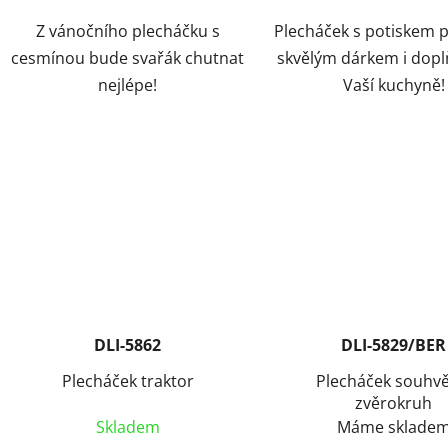
Z vánočního plecháčku s
Plecháček s potiskem p
cesmínou bude svařák chutnat
skvělým dárkem i dop
nejlépe!
Vaší kuchyně!
DLI-5862
DLI-5829/BER
Plecháček traktor
Plecháček souhvě
zvěrokruh
Skladem
Máme sklade