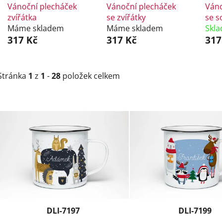
Vánoční plecháček
Vánoční plecháček
Váno
zvířátka
se zvířátky
se 
Máme skladem
Máme skladem
Skl
317 Kč
317 Kč
317
Stránka
1
z
1
-
28
položek celkem
V
ý
p
i
s
p
r
o
d
DLI-7197
DLI-7199
u