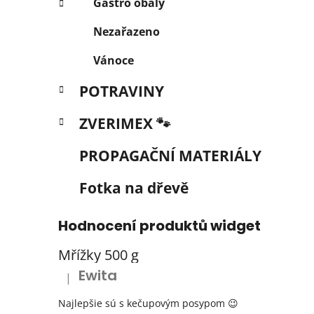
Gastro obaly
Nezařazeno
Vánoce
POTRAVINY
ZVERIMEX 🐾
PROPAGAČNÍ MATERIÁLY
Fotka na dřevě
Hodnocení produktů widget
Mřížky 500 g
Ewita
|
Hodnocení produktu je 5 z 5 hvězdiček.
Najlepšie sú s kečupovým posypom 😉