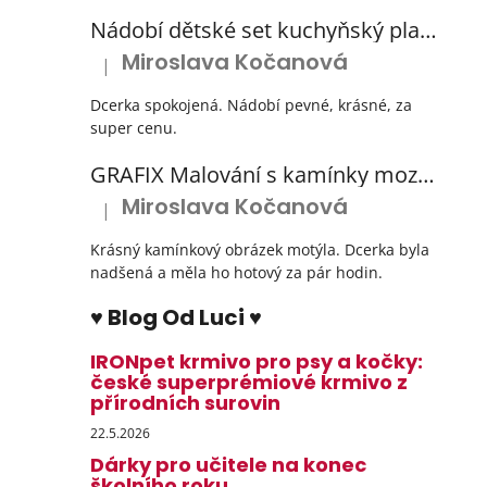
Nádobí dětské set kuchyňský plastový s odkapávačem 3 barvy
Miroslava Kočanová
|
Hodnocení produktu je 5 z 5 hvězdiček.
Dcerka spokojená. Nádobí pevné, krásné, za
super cenu.
GRAFIX Malování s kamínky mozaika diamantový obrázek 3 druhy
Miroslava Kočanová
|
Hodnocení produktu je 5 z 5 hvězdiček.
Krásný kamínkový obrázek motýla. Dcerka byla
nadšená a měla ho hotový za pár hodin.
♥ Blog Od Luci ♥
IRONpet krmivo pro psy a kočky:
české superprémiové krmivo z
přírodních surovin
22.5.2026
Dárky pro učitele na konec
školního roku