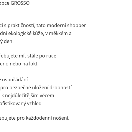
ýrobce GROSSO
i s praktičností, tato moderní shopper
dní ekologické kůže, v měkkém a
ý den.
řebujete mít stále po ruce
eno nebo na lokti
né uspořádání
ip pro bezpečné uložení drobností
p k nejdůležitějším věcem
ofistikovaný vzhled
řebujete pro každodenní nošení.