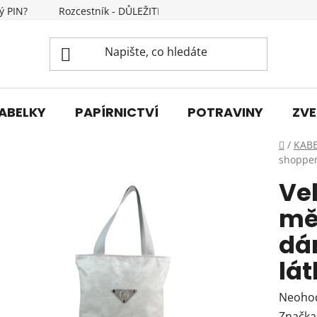
ý PIN?
Rozcestník - DŮLEŽITÉ INFORMACE
Kontakty
ABELKY
PAPÍRNICTVÍ
POTRAVINY
ZVE
Domů
/
KAB
shopper
Ve
mě
dá
lá
Průmě
Neoho
hodnoc
Značka