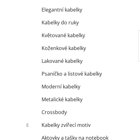
í
p
Elegantní kabelky
a
Kabelky do ruky
n
e
Květované kabelky
l
Koženkové kabelky
Lakované kabelky
Psaníčko a listové kabelky
Moderní kabelky
Metalické kabelky
Crossbody
Kabelky zvířecí motiv
Aktovky a tašky na notebook