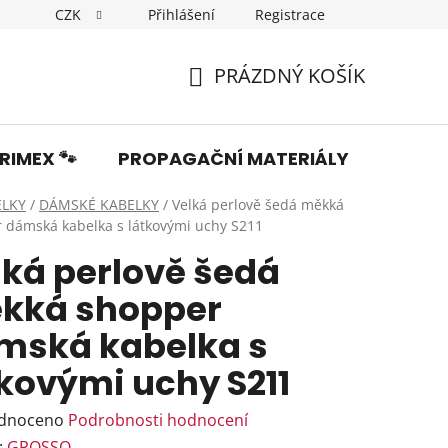
CZK
Přihlášení
Registrace
Dopravné
Obchodní podmínky
Podmínky ochrany os
PRÁZDNÝ KOŠÍK
NÁKUPNÍ
KOŠÍK
RIMEX 🐾
PROPAGAČNÍ MATERIÁLY
Fotka
ELKY
/
DÁMSKÉ KABELKY
/
Velká perlově šedá měkká
 dámská kabelka s látkovými uchy S211
lká perlově šedá
kká shopper
mská kabelka s
tkovými uchy S211
rné
dnoceno
Podrobnosti hodnocení
ení
:
GROSSO