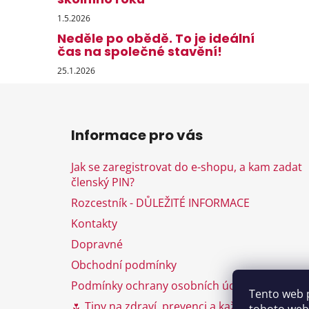
1.5.2026
Neděle po obědě. To je ideální
čas na společné stavění!
25.1.2026
Z
á
Informace pro vás
p
a
Jak se zaregistrovat do e-shopu, a kam zadat
t
členský PIN?
í
Rozcestník - DŮLEŽITÉ INFORMACE
Kontakty
Dopravné
Obchodní podmínky
Podmínky ochrany osobních údajů
Tento web 
🌷 Tipy na zdraví, prevenci a každodenní péči 