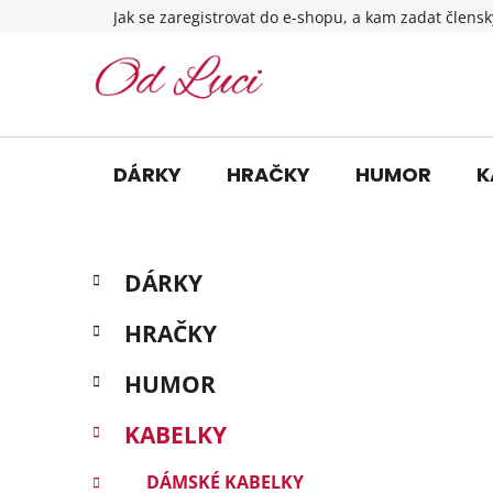
Přejít
Jak se zaregistrovat do e-shopu, a kam zadat člensk
na
obsah
DÁRKY
HRAČKY
HUMOR
K
P
K
Přeskočit
DÁRKY
a
o
kategorie
t
s
HRAČKY
e
t
g
r
HUMOR
o
a
r
KABELKY
i
n
e
n
DÁMSKÉ KABELKY