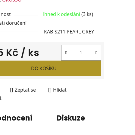
tu
nost
Ihned k odeslání
(3 ks)
ti doručení
KAB-S211 PEARL GREY
ček.
5 Kč
/ ks
 cena:
DO KOŠÍKU
Zeptat se
Hlídat
t
odnocení
Diskuze