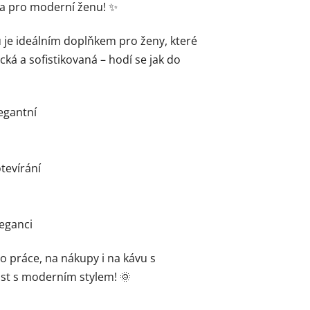
ba pro moderní ženu! ✨
u je ideálním doplňkem pro ženy, které
cká a sofistikovaná – hodí se jak do
legantní
tevírání
leganci
o práce, na nákupy i na kávu s
ost s moderním stylem! 🌞