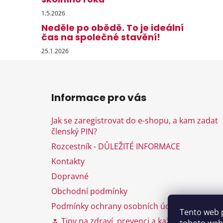
1.5.2026
Neděle po obědě. To je ideální
čas na společné stavění!
25.1.2026
Z
á
Informace pro vás
p
a
Jak se zaregistrovat do e-shopu, a kam zadat
t
členský PIN?
í
Rozcestník - DŮLEŽITÉ INFORMACE
Kontakty
Dopravné
Obchodní podmínky
Podmínky ochrany osobních údajů
Tento web 
🌷 Tipy na zdraví, prevenci a každodenní péči 