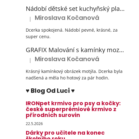
Nádobí dětské set kuchyňský plastový s odkapávačem 3 barvy
Miroslava Kočanová
|
Hodnocení produktu je 5 z 5 hvězdiček.
Dcerka spokojená. Nádobí pevné, krásné, za
super cenu.
GRAFIX Malování s kamínky mozaika diamantový obrázek 3 druhy
Miroslava Kočanová
|
Hodnocení produktu je 5 z 5 hvězdiček.
Krásný kamínkový obrázek motýla. Dcerka byla
nadšená a měla ho hotový za pár hodin.
♥ Blog Od Luci ♥
IRONpet krmivo pro psy a kočky:
české superprémiové krmivo z
přírodních surovin
22.5.2026
Dárky pro učitele na konec
školního roku