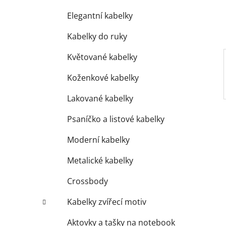
í
p
Elegantní kabelky
a
Kabelky do ruky
n
e
Květované kabelky
l
Koženkové kabelky
Lakované kabelky
Psaníčko a listové kabelky
Moderní kabelky
Metalické kabelky
Crossbody
Kabelky zvířecí motiv
Aktovky a tašky na notebook