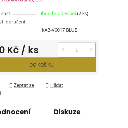
tu
nost
Ihned k odeslání
(2 ks)
ti doručení
KAB-V6017 BLUE
ček.
0 Kč
/ ks
 cena:
DO KOŠÍKU
Zeptat se
Hlídat
t
odnocení
Diskuze