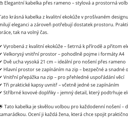
👜 Elegantní kabelka přes rameno – stylová a prostorná vol
Tato krásná kabelka z kvalitní ekokůže v prošívaném design
milují eleganci a zároveň potřebují dostatek prostoru. Prakti
práce, tak na volný čas.
✔ Vyrobená z kvalitní ekokůže – šetrná k přírodě a přitom e
✔ Velkorysý vnitřní prostor – pohodlně pojme i formáty A4
✔ Dvě ucha vysoká 21 cm – ideální pro nošení přes rameno
✔ Hlavní prostor se zapínáním na zip – bezpečné a snadné o
✔ Vnitřní přepážka na zip – pro přehledné uspořádání věcí
✔ Tři praktické kapsy uvnitř – včetně jedné se zapínáním
✔ Stříbrné kovové doplňky – jemný detail, který podtrhuje e
🌟 Tato kabelka je skvělou volbou pro každodenní nošení – d
kamarádkou. Ocení ji každá žena, která chce spojit praktičn