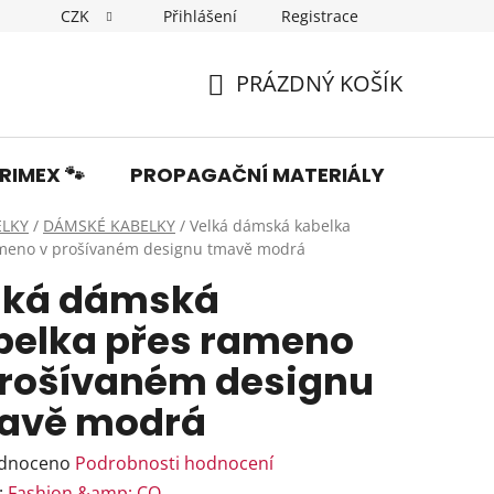
CZK
Přihlášení
Registrace
Dopravné
Obchodní podmínky
Podmínky ochrany os
PRÁZDNÝ KOŠÍK
NÁKUPNÍ
KOŠÍK
RIMEX 🐾
PROPAGAČNÍ MATERIÁLY
Fotka
ELKY
/
DÁMSKÉ KABELKY
/
Velká dámská kabelka
meno v prošívaném designu tmavě modrá
lká dámská
belka přes rameno
prošívaném designu
avě modrá
rné
dnoceno
Podrobnosti hodnocení
ení
:
Fashion &amp; CO