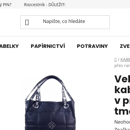
ý PIN?
Rozcestník - DŮLEŽITÉ INFORMACE
Kontakty
ABELKY
PAPÍRNICTVÍ
POTRAVINY
ZVE
Domů
/
KAB
přes ra
Ve
ka
v 
tm
Průmě
Neoho
hodnoc
Značka