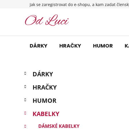
Přejít
Jak se zaregistrovat do e-shopu, a kam zadat člensk
na
obsah
DÁRKY
HRAČKY
HUMOR
K
P
K
Přeskočit
DÁRKY
a
o
kategorie
t
s
HRAČKY
e
t
g
r
HUMOR
o
a
r
KABELKY
i
n
e
n
DÁMSKÉ KABELKY