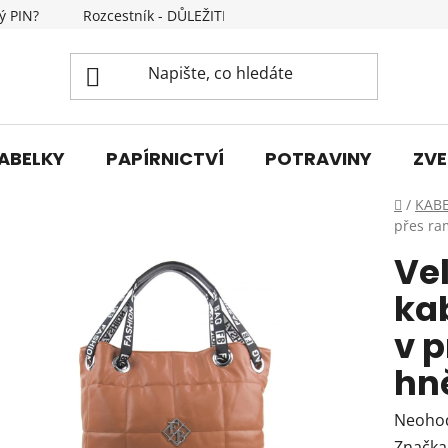
ý PIN?
Rozcestník - DŮLEŽITÉ INFORMACE
Kontakty
ABELKY
PAPÍRNICTVÍ
POTRAVINY
ZVE
Domů
/
KAB
přes ra
Ve
ka
v 
hn
Průmě
Neoho
hodnoc
Značka