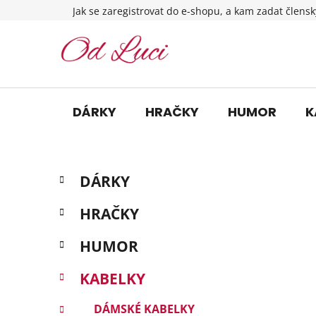
Přejít
Jak se zaregistrovat do e-shopu, a kam zadat člensk
na
obsah
DÁRKY
HRAČKY
HUMOR
K
P
K
Přeskočit
DÁRKY
a
o
kategorie
t
s
HRAČKY
e
t
g
r
HUMOR
o
a
r
KABELKY
i
n
e
n
DÁMSKÉ KABELKY