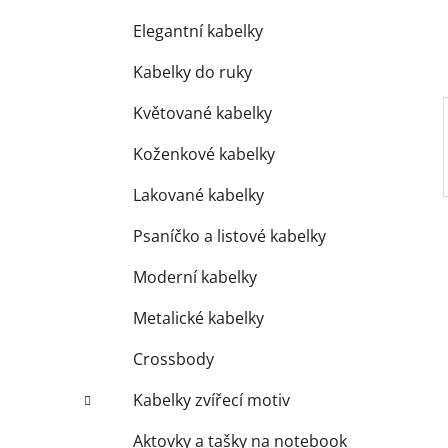
í
p
Elegantní kabelky
a
Kabelky do ruky
n
e
Květované kabelky
l
Koženkové kabelky
Lakované kabelky
Psaníčko a listové kabelky
Moderní kabelky
Metalické kabelky
Crossbody
Kabelky zvířecí motiv
Aktovky a tašky na notebook