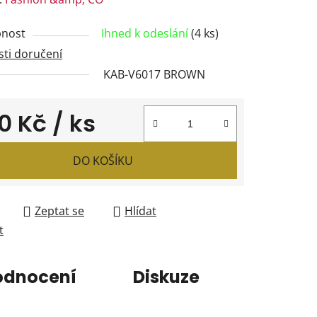
tu
nost
Ihned k odeslání
(4 ks)
ti doručení
KAB-V6017 BROWN
ček.
0 Kč
/ ks
 cena:
DO KOŠÍKU
Zeptat se
Hlídat
t
odnocení
Diskuze