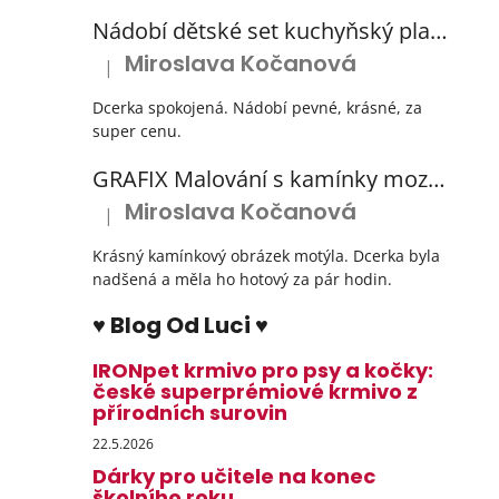
Nádobí dětské set kuchyňský plastový s odkapávačem 3 barvy
Miroslava Kočanová
|
Hodnocení produktu je 5 z 5 hvězdiček.
Dcerka spokojená. Nádobí pevné, krásné, za
super cenu.
GRAFIX Malování s kamínky mozaika diamantový obrázek 3 druhy
Miroslava Kočanová
|
Hodnocení produktu je 5 z 5 hvězdiček.
Krásný kamínkový obrázek motýla. Dcerka byla
nadšená a měla ho hotový za pár hodin.
♥ Blog Od Luci ♥
IRONpet krmivo pro psy a kočky:
české superprémiové krmivo z
přírodních surovin
22.5.2026
Dárky pro učitele na konec
školního roku