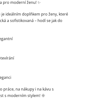
ba pro moderní ženu! ✨
u je ideálním doplňkem pro ženy, které
cká a sofistikovaná – hodí se jak do
legantní
tevírání
leganci
o práce, na nákupy i na kávu s
ost s moderním stylem! 🌞