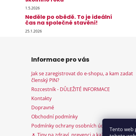
1.5.2026
Neděle po obědě. To je ideální
čas na společné stavění!
25.1.2026
Z
á
Informace pro vás
p
a
Jak se zaregistrovat do e-shopu, a kam zadat
t
členský PIN?
í
Rozcestník - DŮLEŽITÉ INFORMACE
Kontakty
Dopravné
Obchodní podmínky
Podmínky ochrany osobních údajů
Tento web 
🌷 Tipy na zdraví, prevenci a každodenní péči 