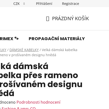
CZK
Přihlášení
Registrace
Dopravné
Obchodní podmínky
Podmínky ochrany os
PRÁZDNÝ KOŠÍK
NÁKUPNÍ
KOŠÍK
RIMEX 🐾
PROPAGAČNÍ MATERIÁLY
Fotka
ELKY
/
DÁMSKÉ KABELKY
/
Velká dámská kabelka
meno v prošívaném designu hnědá
lká dámská
belka přes rameno
prošívaném designu
ědá
rné
dnoceno
Podrobnosti hodnocení
ení
:
Fashion &amp; CO