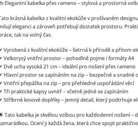
👜 Elegantní kabelka přes rameno – stylová a prostorná vol
Tato krásná kabelka z kvalitní ekokůže v prošívaném design
milují eleganci a zároveň potřebují dostatek prostoru. Prakti
práce, tak na volný čas.
✔ Vyrobená z kvalitní ekokůže – šetrná k přírodě a přitom e
✔ Velkorysý vnitřní prostor – pohodlně pojme i formáty A4
✔ Dvě ucha vysoká 21 cm – ideální pro nošení přes rameno
✔ Hlavní prostor se zapínáním na zip – bezpečné a snadné o
✔ Vnitřní přepážka na zip – pro přehledné uspořádání věcí
✔ Tři praktické kapsy uvnitř – včetně jedné se zapínáním
✔ Stříbrné kovové doplňky – jemný detail, který podtrhuje e
🌟 Tato kabelka je skvělou volbou pro každodenní nošení – d
kamarádkou. Ocení ji každá žena, která chce spojit praktičn