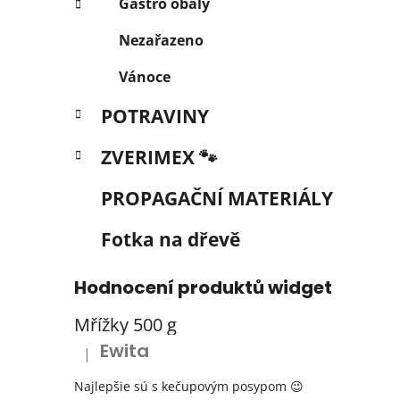
Gastro obaly
Nezařazeno
Vánoce
POTRAVINY
ZVERIMEX 🐾
PROPAGAČNÍ MATERIÁLY
Fotka na dřevě
Hodnocení produktů widget
Mřížky 500 g
Ewita
|
Hodnocení produktu je 5 z 5 hvězdiček.
Najlepšie sú s kečupovým posypom 😉