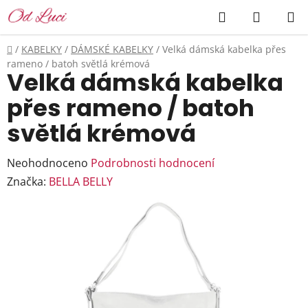
Přejít
Hledat
NÁKUP
na
KOŠÍK
obsah
Domů
/
KABELKY
/
DÁMSKÉ KABELKY
/
Velká dámská kabelka přes
rameno / batoh světlá krémová
Velká dámská kabelka
přes rameno / batoh
světlá krémová
Průměrné
Neohodnoceno
Podrobnosti hodnocení
hodnocení
Značka:
BELLA BELLY
produktu
je
0,0
z
5
hvězdiček.