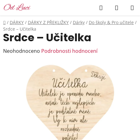
Přejít
Hledat
NÁKUP
na
KOŠÍK
obsah
Domů
/
DÁRKY
/
DÁRKY Z PŘEKLIŽKY
/
Dárky
/
Do školy & Pro učitele
/
Srdce – Učitelka
Srdce – Učitelka
Průměrné
Neohodnoceno
Podrobnosti hodnocení
hodnocení
produktu
je
0,0
z
5
hvězdiček.