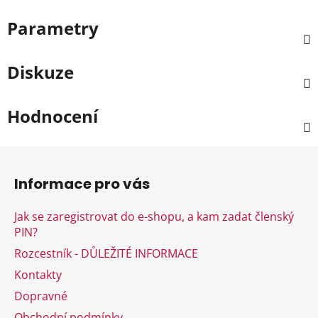
Parametry
Diskuze
Hodnocení
Z
á
Informace pro vás
p
a
Jak se zaregistrovat do e-shopu, a kam zadat členský
t
PIN?
í
Rozcestník - DŮLEŽITÉ INFORMACE
Kontakty
Dopravné
Obchodní podmínky