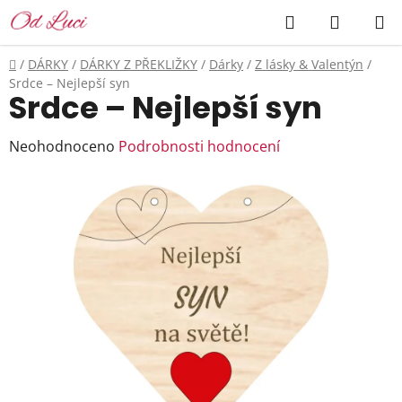
Přejít
Hledat
NÁKUP
na
KOŠÍK
obsah
Domů
/
DÁRKY
/
DÁRKY Z PŘEKLIŽKY
/
Dárky
/
Z lásky & Valentýn
/
Srdce – Nejlepší syn
Srdce – Nejlepší syn
Průměrné
Neohodnoceno
Podrobnosti hodnocení
hodnocení
produktu
je
0,0
z
5
hvězdiček.