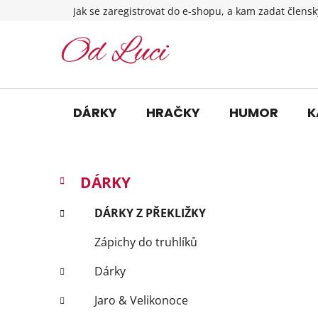
Přejít
Jak se zaregistrovat do e-shopu, a kam zadat člensk
na
obsah
DÁRKY
HRAČKY
HUMOR
K
P
K
Přeskočit
DÁRKY
a
o
kategorie
t
s
DÁRKY Z PŘEKLIŽKY
e
t
g
Zápichy do truhlíků
r
o
a
r
Dárky
i
n
e
n
Jaro & Velikonoce