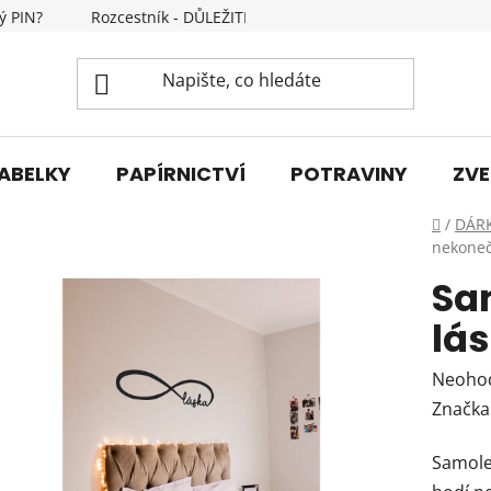
ý PIN?
Rozcestník - DŮLEŽITÉ INFORMACE
Kontakty
ABELKY
PAPÍRNICTVÍ
POTRAVINY
ZVE
Domů
/
DÁR
nekone
Sa
lá
Průmě
Neoho
hodnoc
Značka
produk
Samole
je