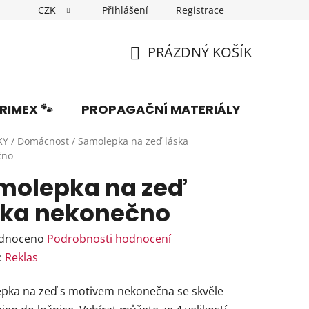
CZK
Přihlášení
Registrace
Dopravné
Obchodní podmínky
Podmínky ochrany os
PRÁZDNÝ KOŠÍK
NÁKUPNÍ
KOŠÍK
RIMEX 🐾
PROPAGAČNÍ MATERIÁLY
Fotka
KY
/
Domácnost
/
Samolepka na zeď láska
čno
molepka na zeď
ska nekonečno
rné
dnoceno
Podrobnosti hodnocení
ení
:
Reklas
tu
pka na zeď s motivem nekonečna se skvěle