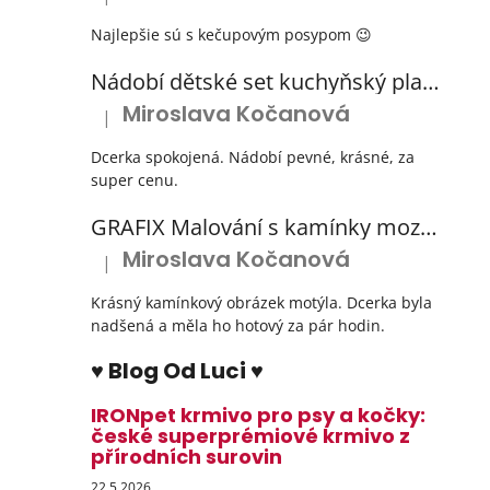
Hodnocení produktu je 5 z 5 hvězdiček.
Najlepšie sú s kečupovým posypom 😉
Nádobí dětské set kuchyňský plastový s odkapávačem 3 barvy
Miroslava Kočanová
|
Hodnocení produktu je 5 z 5 hvězdiček.
Dcerka spokojená. Nádobí pevné, krásné, za
super cenu.
GRAFIX Malování s kamínky mozaika diamantový obrázek 3 druhy
Miroslava Kočanová
|
Hodnocení produktu je 5 z 5 hvězdiček.
Krásný kamínkový obrázek motýla. Dcerka byla
nadšená a měla ho hotový za pár hodin.
♥ Blog Od Luci ♥
IRONpet krmivo pro psy a kočky:
české superprémiové krmivo z
přírodních surovin
22.5.2026