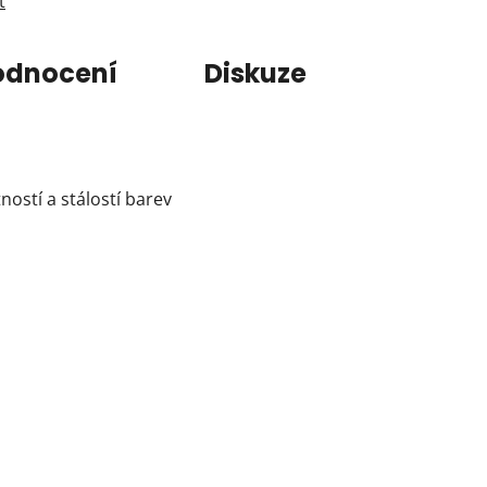
t
odnocení
Diskuze
ností a stálostí barev