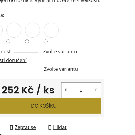
jen do ložnice. Vybírat můžete ze 4 velikostí.
a:
ček.
nost
Zvolte variantu
ti doručení
Zvolte variantu
d
252 Kč
/ ks
 cena:
DO KOŠÍKU
Zeptat se
Hlídat