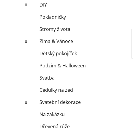
í
DIY
p
a
Pokladničky
n
Stromy života
e
l
Zima & Vánoce
Dětský pokojíček
Podzim & Halloween
Svatba
Cedulky na zeď
Svatební dekorace
Na zakázku
Dřevěná růže