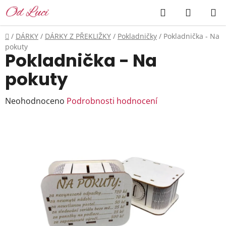
Přejít
Hledat
NÁKUP
na
KOŠÍK
obsah
Domů
/
DÁRKY
/
DÁRKY Z PŘEKLIŽKY
/
Pokladničky
/
Pokladnička - Na
pokuty
Pokladnička - Na
pokuty
Průměrné
Neohodnoceno
Podrobnosti hodnocení
hodnocení
produktu
je
0,0
z
5
hvězdiček.