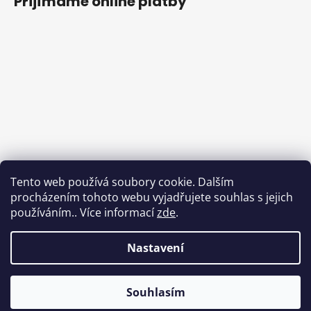
Přijímáme online platby
Tento web používá soubory cookie. Dalším
procházením tohoto webu vyjadřujete souhlas s jejich
používáním.. Více informací
zde
.
Nastavení
Souhlasím
Vytvořil Shoptet
Copyright 2026
Od Luci
. Všechna práva vyhrazena.