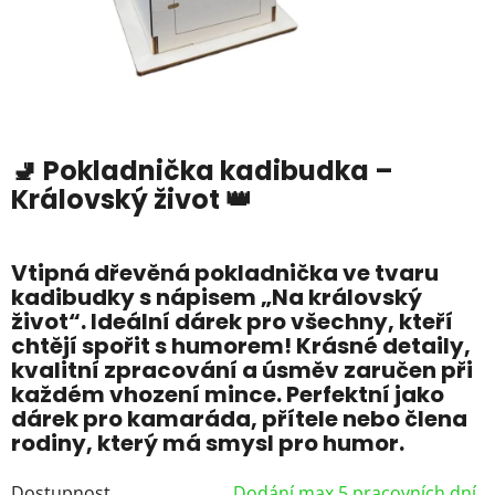
🚽 Pokladnička kadibudka –
Královský život 👑
Vtipná dřevěná pokladnička ve tvaru
kadibudky s nápisem „Na královský
život“. Ideální dárek pro všechny, kteří
chtějí spořit s humorem! Krásné detaily,
kvalitní zpracování a úsměv zaručen při
každém vhození mince. Perfektní jako
dárek pro kamaráda, přítele nebo člena
rodiny, který má smysl pro humor.
Dostupnost
Dodání max 5 pracovních dní