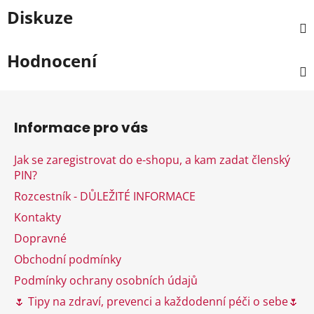
Diskuze
Hodnocení
Z
á
Informace pro vás
p
a
Jak se zaregistrovat do e-shopu, a kam zadat členský
t
PIN?
í
Rozcestník - DŮLEŽITÉ INFORMACE
Kontakty
Dopravné
Obchodní podmínky
Podmínky ochrany osobních údajů
🌷 Tipy na zdraví, prevenci a každodenní péči o sebe🌷