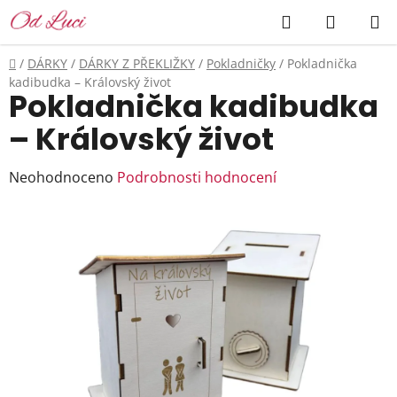
Přejít
Hledat
NÁKUP
na
KOŠÍK
obsah
Domů
/
DÁRKY
/
DÁRKY Z PŘEKLIŽKY
/
Pokladničky
/
Pokladnička
kadibudka – Královský život
Pokladnička kadibudka
– Královský život
Průměrné
Neohodnoceno
Podrobnosti hodnocení
hodnocení
produktu
je
0,0
z
5
hvězdiček.