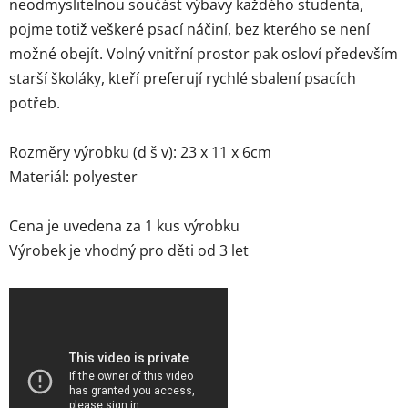
neodmyslitelnou součást výbavy každého studenta,
pojme totiž veškeré psací náčiní, bez kterého se není
možné obejít. Volný vnitřní prostor pak osloví především
starší školáky, kteří preferují rychlé sbalení psacích
potřeb.
Rozměry výrobku (d š v): 23 x 11 x 6cm
Materiál: polyester
Cena je uvedena za 1 kus výrobku
Výrobek je vhodný pro děti od 3 let