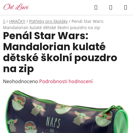
Přejít
Hledat
NÁKUP
na
KOŠÍK
obsah
Domů
/
HRAČKY
/
Potřeby pro školáky
/
Penál Star Wars:
Mandalorian kulaté dětské školní pouzdro na zip
Penál Star Wars:
Mandalorian kulaté
dětské školní pouzdro
na zip
Průměrné
Neohodnoceno
Podrobnosti hodnocení
hodnocení
produktu
je
0,0
z
5