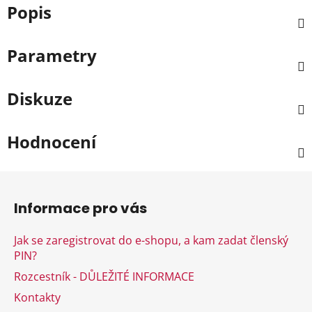
Popis
Parametry
Diskuze
Hodnocení
Z
á
Informace pro vás
p
a
Jak se zaregistrovat do e-shopu, a kam zadat členský
t
PIN?
í
Rozcestník - DŮLEŽITÉ INFORMACE
Kontakty