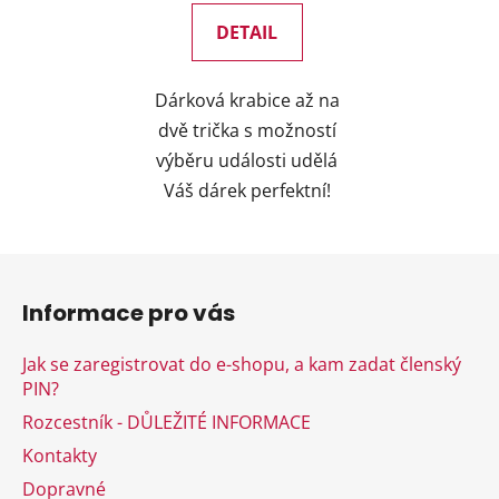
DETAIL
Dárková krabice až na
dvě trička s možností
výběru události udělá
Váš dárek perfektní!
Z
á
Informace pro vás
p
a
Jak se zaregistrovat do e-shopu, a kam zadat členský
t
PIN?
í
Rozcestník - DŮLEŽITÉ INFORMACE
Kontakty
Dopravné