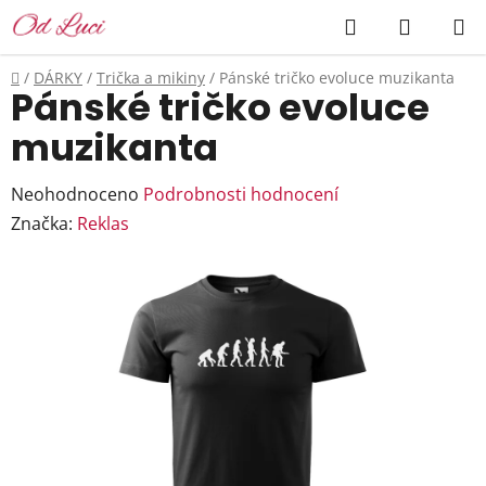
Přejít
Hledat
NÁKUP
na
KOŠÍK
obsah
Domů
/
DÁRKY
/
Trička a mikiny
/
Pánské tričko evoluce muzikanta
Pánské tričko evoluce
muzikanta
Průměrné
Neohodnoceno
Podrobnosti hodnocení
hodnocení
Značka:
Reklas
produktu
je
0,0
z
5
hvězdiček.