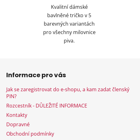
Kvalitní dámské
bavlněné tričko v 5
barevných variantách
pro všechny milovnice
piva.
Z
á
Informace pro vás
p
a
Jak se zaregistrovat do e-shopu, a kam zadat členský
t
PIN?
í
Rozcestník - DŮLEŽITÉ INFORMACE
Kontakty
Dopravné
Obchodní podmínky