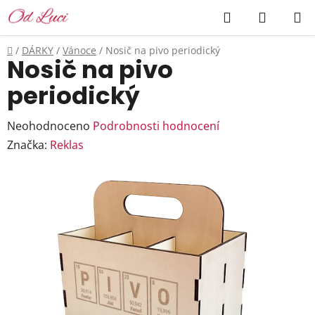
Přejít
Hledat
NÁKUP
na
KOŠÍK
obsah
Domů
/
DÁRKY
/
Vánoce
/
Nosič na pivo periodický
Nosič na pivo
periodický
Průměrné
Neohodnoceno
Podrobnosti hodnocení
hodnocení
Značka:
Reklas
produktu
je
0,0
z
5
hvězdiček.