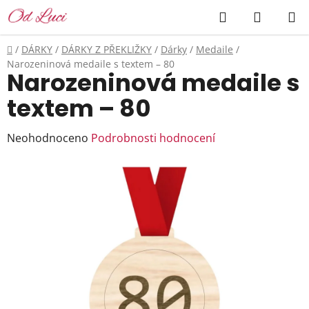
Přejít
Hledat
NÁKUP
na
KOŠÍK
obsah
Domů
/
DÁRKY
/
DÁRKY Z PŘEKLIŽKY
/
Dárky
/
Medaile
/
Narozeninová medaile s textem – 80
Narozeninová medaile s
textem – 80
Průměrné
Neohodnoceno
Podrobnosti hodnocení
hodnocení
produktu
je
0,0
z
5
hvězdiček.