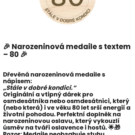
🎉
Narozeninová medaile s textem
– 80
🎉
Dřevěná narozeninová medaile s
nápisem:
„Stále v dobré kondici.“
Originální a vtipný dárek pro
osmdesátníka nebo osmdesátnici, který
(nebo která) i ve věku 80 let srší energií a
životní pohodou. Perfektní doplněk na
narozeninovou oslavu, který vykouzlí
úsměv na tváři oslavence i hostů. 🌟🎁
Pozor:
Medaile
neobsahuje stuhu
.