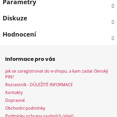
Parametry
Diskuze
Hodnocení
Z
á
Informace pro vás
p
a
Jak se zaregistrovat do e-shopu, a kam zadat členský
t
PIN?
í
Rozcestník - DŮLEŽITÉ INFORMACE
Kontakty
Dopravné
Obchodní podmínky
Podmínky ochrany osobních údajů