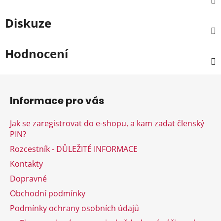
Diskuze
Hodnocení
Z
á
Informace pro vás
p
a
Jak se zaregistrovat do e-shopu, a kam zadat členský
t
PIN?
í
Rozcestník - DŮLEŽITÉ INFORMACE
Kontakty
Dopravné
Obchodní podmínky
Podmínky ochrany osobních údajů