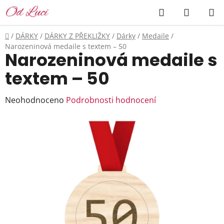
Přejít
Hledat
NÁKUP
na
KOŠÍK
obsah
Domů
/
DÁRKY
/
DÁRKY Z PŘEKLIŽKY
/
Dárky
/
Medaile
/
Narozeninová medaile s textem – 50
Narozeninová medaile s
textem – 50
Průměrné
Neohodnoceno
Podrobnosti hodnocení
hodnocení
produktu
je
0,0
z
5
hvězdiček.