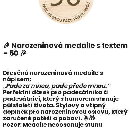
🎉
Narozeninová medaile s textem
– 50
🎉
Dřevěná narozeninová medaile s
nápisem:
„Pade za mnou, pade přede mnou.“
Perfektní dárek pro padesátníka či
padesátnici, který s humorem shrnuje
půlstoletí života. Stylový a vtipný
doplněk pro narozeninovou oslavu, který
zaručeně potěší a pobaví. 🌟🎁
Pozor:
Medaile
neobsahuje stuhu
.