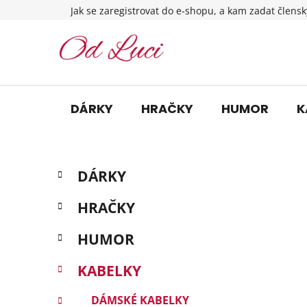
Přejít
Jak se zaregistrovat do e-shopu, a kam zadat člensk
na
obsah
DÁRKY
HRAČKY
HUMOR
K
P
K
Přeskočit
DÁRKY
a
o
kategorie
t
s
HRAČKY
e
t
g
r
HUMOR
o
a
r
KABELKY
i
n
e
n
DÁMSKÉ KABELKY