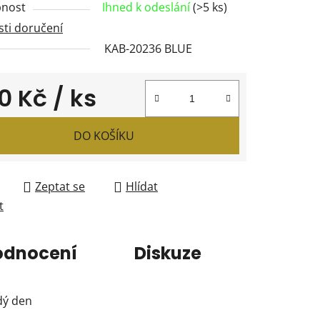
nost
Ihned k odeslání
(>5 ks)
ti doručení
KAB-20236 BLUE
ček.
0 Kč
/ ks
 cena:
DO KOŠÍKU
Zeptat se
Hlídat
t
odnocení
Diskuze
ždý den