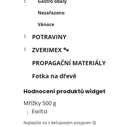
Gastro obaly
Nezařazeno
Vánoce
POTRAVINY
ZVERIMEX 🐾
PROPAGAČNÍ MATERIÁLY
Fotka na dřevě
Hodnocení produktů widget
Mřížky 500 g
Ewita
|
Hodnocení produktu je 5 z 5 hvězdiček.
Najlepšie sú s kečupovým posypom 😉