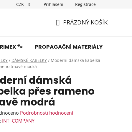
CZK
Přihlášení
Registrace
Dopravné
Obchodní podmínky
Podmínky ochrany os
PRÁZDNÝ KOŠÍK
NÁKUPNÍ
KOŠÍK
RIMEX 🐾
PROPAGAČNÍ MATERIÁLY
Fotka
ELKY
/
DÁMSKÉ KABELKY
/
Moderní dámská kabelka
ameno tmavě modrá
derní dámská
belka přes rameno
avě modrá
rné
dnoceno
Podrobnosti hodnocení
ení
:
INT. COMPANY
tu