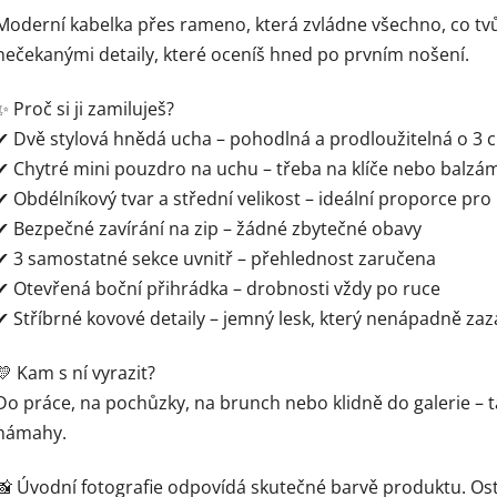
Moderní kabelka přes rameno, která zvládne všechno, co tvůj
nečekanými detaily, které oceníš hned po prvním nošení.
✨ Proč si ji zamiluješ?
✔ Dvě stylová hnědá ucha – pohodlná a prodloužitelná o 3 
✔ Chytré mini pouzdro na uchu – třeba na klíče nebo balzám
✔ Obdélníkový tvar a střední velikost – ideální proporce pro
✔ Bezpečné zavírání na zip – žádné zbytečné obavy
✔ 3 samostatné sekce uvnitř – přehlednost zaručena
✔ Otevřená boční přihrádka – drobnosti vždy po ruce
✔ Stříbrné kovové detaily – jemný lesk, který nenápadně zaz
💛 Kam s ní vyrazit?
Do práce, na pochůzky, na brunch nebo klidně do galerie – ta
námahy.
📸 Úvodní fotografie odpovídá skutečné barvě produktu. Os