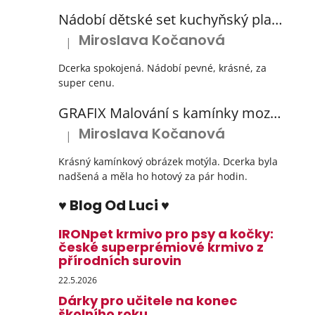
Nádobí dětské set kuchyňský plastový s odkapávačem 3 barvy
Miroslava Kočanová
|
Hodnocení produktu je 5 z 5 hvězdiček.
Dcerka spokojená. Nádobí pevné, krásné, za
super cenu.
GRAFIX Malování s kamínky mozaika diamantový obrázek 3 druhy
Miroslava Kočanová
|
Hodnocení produktu je 5 z 5 hvězdiček.
Krásný kamínkový obrázek motýla. Dcerka byla
nadšená a měla ho hotový za pár hodin.
♥ Blog Od Luci ♥
IRONpet krmivo pro psy a kočky:
české superprémiové krmivo z
přírodních surovin
22.5.2026
Dárky pro učitele na konec
školního roku