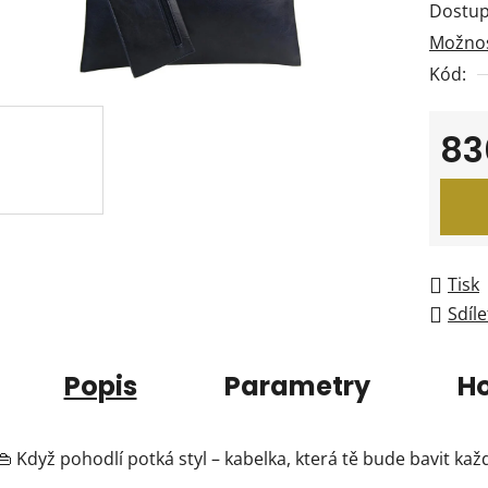
Dostup
je
Možnos
0,0
Kód:
z
5
hvězdi
83
Měrná
Tisk
Sdíle
Popis
Parametry
H
👜 Když pohodlí potká styl – kabelka, která tě bude bavit ka