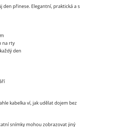
 den přinese. Elegantní, praktická a s
cm
 na rty
 každý den
áří
hle kabelka ví, jak udělat dojem bez
tatní snímky mohou zobrazovat jiný