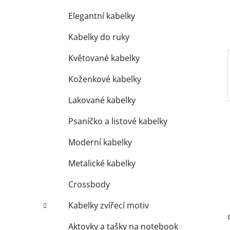
í
p
Elegantní kabelky
a
Kabelky do ruky
n
e
Květované kabelky
l
Koženkové kabelky
Lakované kabelky
Psaníčko a listové kabelky
Moderní kabelky
Metalické kabelky
Crossbody
Kabelky zvířecí motiv
Aktovky a tašky na notebook