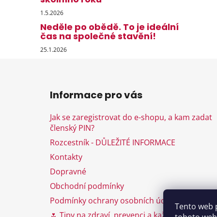
1.5.2026
Neděle po obědě. To je ideální
čas na společné stavění!
25.1.2026
Z
á
Informace pro vás
p
a
Jak se zaregistrovat do e-shopu, a kam zadat
t
členský PIN?
í
Rozcestník - DŮLEŽITÉ INFORMACE
Kontakty
Dopravné
Obchodní podmínky
Podmínky ochrany osobních údajů
Tento web 
🌷 Tipy na zdraví, prevenci a každodenní péči 