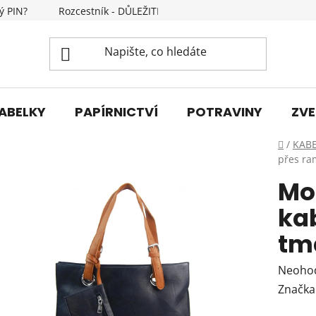
ý PIN?
Rozcestník - DŮLEŽITÉ INFORMACE
Kontakty
ABELKY
PAPÍRNICTVÍ
POTRAVINY
ZVE
Domů
/
KAB
přes r
Mo
ka
tm
Průmě
Neoho
hodnoc
Značka
produk