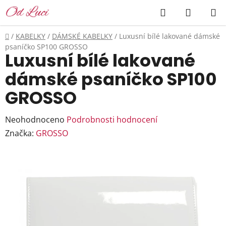
Přejít
Hledat
NÁKUP
na
KOŠÍK
obsah
Domů
/
KABELKY
/
DÁMSKÉ KABELKY
/
Luxusní bílé lakované dámské
psaníčko SP100 GROSSO
Luxusní bílé lakované
dámské psaníčko SP100
GROSSO
Průměrné
Neohodnoceno
Podrobnosti hodnocení
hodnocení
Značka:
GROSSO
produktu
je
0,0
z
5
hvězdiček.