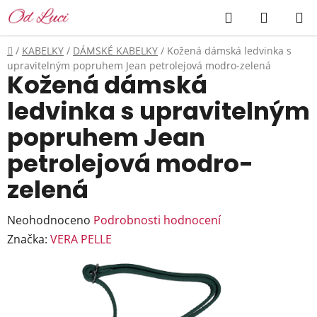
Přejít
Hledat
NÁKUP
na
KOŠÍK
obsah
Domů
/
KABELKY
/
DÁMSKÉ KABELKY
/
Kožená dámská ledvinka s
upravitelným popruhem Jean petrolejová modro-zelená
Kožená dámská
ledvinka s upravitelným
popruhem Jean
petrolejová modro-
zelená
Průměrné
Neohodnoceno
Podrobnosti hodnocení
hodnocení
Značka:
VERA PELLE
produktu
je
0,0
z