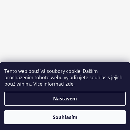
Tento web používá soubory cookie. Dalším
procházením tohoto webu vyjadřujete souhlas s jejich
používáním.. Více informací
zde
.
Nastavení
Souhlasím
Vytvořil Shoptet
Copyright 2026
Od Luci
. Všechna práva vyhrazena.