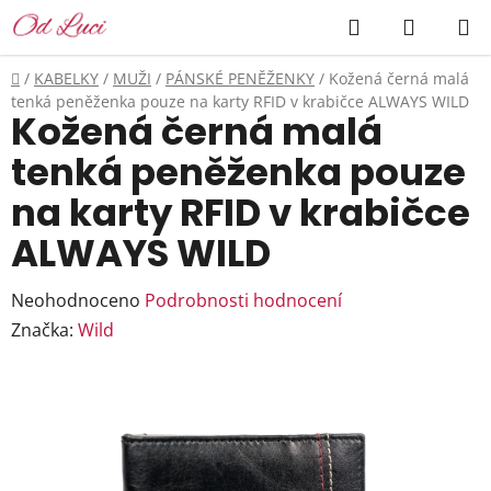
Přejít
Hledat
NÁKUP
na
KOŠÍK
obsah
Domů
/
KABELKY
/
MUŽI
/
PÁNSKÉ PENĚŽENKY
/
Kožená černá malá
tenká peněženka pouze na karty RFID v krabičce ALWAYS WILD
Kožená černá malá
tenká peněženka pouze
na karty RFID v krabičce
ALWAYS WILD
Průměrné
Neohodnoceno
Podrobnosti hodnocení
hodnocení
Značka:
Wild
produktu
je
0,0
z
5