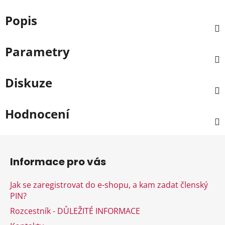
Popis
Parametry
Diskuze
Hodnocení
Z
á
Informace pro vás
p
a
Jak se zaregistrovat do e-shopu, a kam zadat členský
t
PIN?
í
Rozcestník - DŮLEŽITÉ INFORMACE