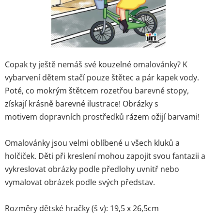
Copak ty ještě nemáš své kouzelné omalovánky? K
vybarvení dětem stačí pouze štětec a pár kapek vody.
Poté, co mokrým štětcem rozetřou barevné stopy,
získají krásně barevné ilustrace! Obrázky s
motivem dopravních prostředků rázem ožijí barvami!
Omalovánky jsou velmi oblíbené u všech kluků a
holčiček. Děti při kreslení mohou zapojit svou fantazii a
vykreslovat obrázky podle předlohy uvnitř nebo
vymalovat obrázek podle svých představ.
Rozměry dětské hračky (š v): 19,5 x 26,5cm