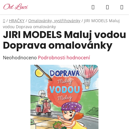
Přejít
Hledat
NÁKUP
na
KOŠÍK
obsah
Domů
/
HRAČKY
/
Omalovánky, vystřihovánky
/
JIRI MODELS Maluj
vodou Doprava omalovánky
JIRI MODELS Maluj vodou
Doprava omalovánky
Průměrné
Neohodnoceno
Podrobnosti hodnocení
hodnocení
produktu
je
0,0
z
5
hvězdiček.