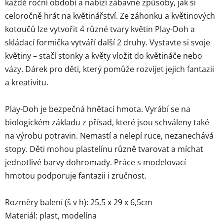
každé roční období a nabízí zábavné způsoby, jak si
celoročně hrát na květinářství. Ze záhonku a květinových
kotoučů lze vytvořit 4 různé tvary květin Play-Doh a
skládací formička vytváří další 2 druhy. Vystavte si svoje
květiny – stačí stonky a květy vložit do květináče nebo
vázy. Dárek pro děti, který pomůže rozvíjet jejich fantazii
a kreativitu.
Play-Doh je bezpečná hnětací hmota. Vyrábí se na
biologickém základu z přísad, které jsou schváleny také
na výrobu potravin. Nemastí a nelepí ruce, nezanechává
stopy. Děti mohou plastelínu různě tvarovat a míchat
jednotlivé barvy dohromady. Práce s modelovací
hmotou podporuje fantazii i zručnost.
Rozměry balení (š v h): 25,5 x 29 x 6,5cm
Materiál: plast, modelína