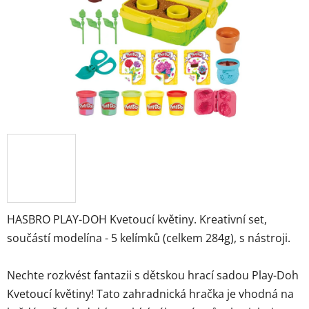
hvězdiček.
HASBRO PLAY-DOH Kvetoucí květiny. Kreativní set,
součástí modelína - 5 kelímků (celkem 284g), s nástroji.
Nechte rozkvést fantazii s dětskou hrací sadou Play-Doh
Kvetoucí květiny! Tato zahradnická hračka je vhodná na