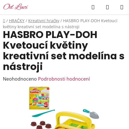
Přejít
Hledat
NÁKUP
na
KOŠÍK
obsah
Domů
/
HRAČKY
/
Kreativní hračky
/
HASBRO PLAY-DOH Kvetoucí
květiny kreativní set modelína s nástroji
HASBRO PLAY-DOH
Kvetoucí květiny
kreativní set modelína s
nástroji
Průměrné
Neohodnoceno
Podrobnosti hodnocení
hodnocení
produktu
je
0,0
z
5