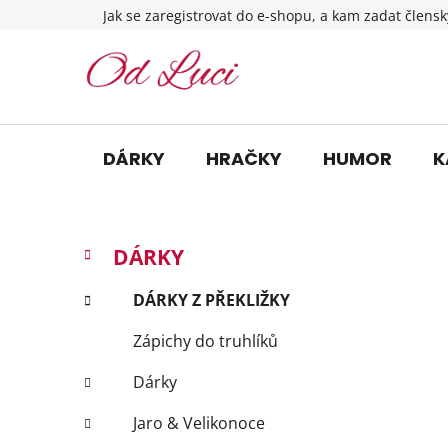
Přejít
Jak se zaregistrovat do e-shopu, a kam zadat člensk
na
obsah
DÁRKY
HRAČKY
HUMOR
K
P
K
Přeskočit
DÁRKY
a
o
kategorie
t
s
DÁRKY Z PŘEKLIŽKY
e
t
g
Zápichy do truhlíků
r
o
a
r
Dárky
i
n
e
n
Jaro & Velikonoce