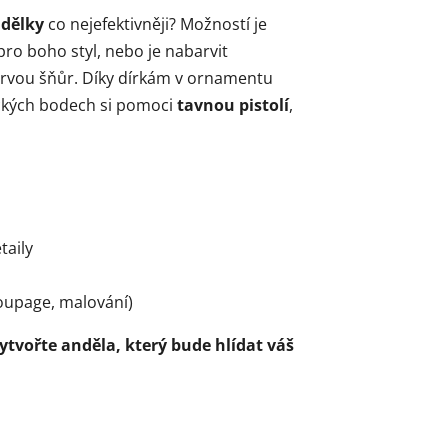
ndělky
co nejefektivněji? Možností je
pro boho styl, nebo je nabarvit
barvou šňůr. Díky dírkám v ornamentu
tických bodech si pomoci
tavnou pistolí
,
taily
oupage, malování)
tvořte anděla, který bude hlídat váš