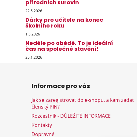
přírodních surovin
22.5.2026
Dárky pro učitele na konec
školního roku
1.5.2026
Neděle po obědě. To je ideální
čas na společné stavění!
25.1.2026
Z
á
Informace pro vás
p
a
Jak se zaregistrovat do e-shopu, a kam zadat
t
členský PIN?
í
Rozcestník - DŮLEŽITÉ INFORMACE
Kontakty
Dopravné