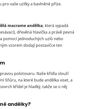
 pro vaše uzlíky a bavlněné příze.
 dělá macrame andělka
, která vypadá
zčesávací), dřevěná hlavička a právě pevná
du a pomocí jednoduchých uzlů nebo
vaným vzorem dodají postavičce ten
em
ípravou polotovaru. Naše křídla slouží
vní šňůru, na které bude andělka viset, a
vrch křídel je hladký, takže se o něj
amé andělky?