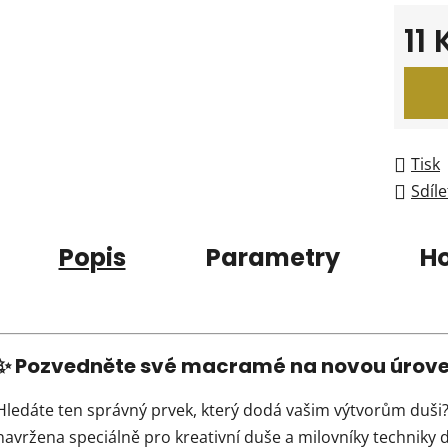
11
Měrná
Tisk
Sdíle
Popis
Parametry
H
✨ Pozvedněte své macramé na novou úrov
Hledáte ten správný prvek, který dodá vašim výtvorům duši
navržena speciálně pro kreativní duše a milovníky techniky 