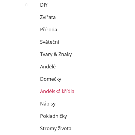
í
DIY
p
a
Zvířata
n
Příroda
e
l
Sváteční
Tvary & Znaky
Andělé
Domečky
Andělská křídla
Nápisy
Pokladničky
Stromy života