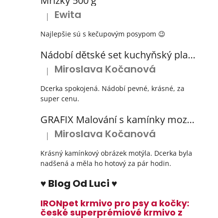
Mřížky 500 g
Ewita
|
Hodnocení produktu je 5 z 5 hvězdiček.
Najlepšie sú s kečupovým posypom 😉
Nádobí dětské set kuchyňský plastový s odkapávačem 3 barvy
Miroslava Kočanová
|
Hodnocení produktu je 5 z 5 hvězdiček.
Dcerka spokojená. Nádobí pevné, krásné, za
super cenu.
GRAFIX Malování s kamínky mozaika diamantový obrázek 3 druhy
Miroslava Kočanová
|
Hodnocení produktu je 5 z 5 hvězdiček.
Krásný kamínkový obrázek motýla. Dcerka byla
nadšená a měla ho hotový za pár hodin.
♥ Blog Od Luci ♥
IRONpet krmivo pro psy a kočky:
české superprémiové krmivo z