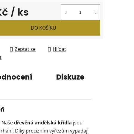
 Kč
/ ks
 cena:
DO KOŠÍKU
Zeptat se
Hlídat
t
odnocení
Diskuze
eň
? Naše
dřevěná andělská křídla
jsou
drhání. Díky precizním výřezům vypadají