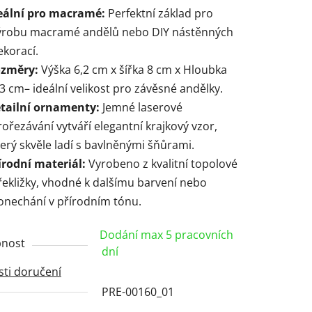
eální pro macramé:
Perfektní základ pro
ýrobu macramé andělů nebo DIY nástěnných
ekorací.
ček.
změry:
Výška 6,2 cm x šířka 8 cm x Hloubka
,3 cm– ideální velikost pro závěsné andělky.
tailní ornamenty:
Jemné laserové
rořezávání vytváří elegantní krajkový vzor,
terý skvěle ladí s bavlněnými šňůrami.
írodní materiál:
Vyrobeno z kvalitní topolové
řekližky, vhodné k dalšímu barvení nebo
onechání v přírodním tónu.
Dodání max 5 pracovních
nost
dní
ti doručení
PRE-00160_01