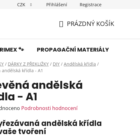
CZK
Přihlášení
Registrace
Dopravné
Obchodní podmínky
Podmínky ochrany os
PRÁZDNÝ KOŠÍK
NÁKUPNÍ
KOŠÍK
RIMEX 🐾
PROPAGAČNÍ MATERIÁLY
Fotka
KY
/
DÁRKY Z PŘEKLIŽKY
/
DIY
/
Andělská křídla
/
 andělská křídla - A1
evěná andělská
dla - A1
rné
dnoceno
Podrobnosti hodnocení
ení
yřezávaná andělská křídla
tu
vaše tvoření