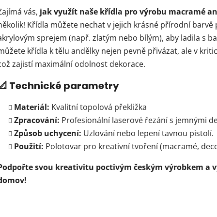
Zajímá vás,
jak využít naše křídla pro výrobu macramé a
několik! Křídla můžete nechat v jejich krásné přírodní barvě 
akrylovým sprejem (např. zlatým nebo bílým), aby ladila s 
můžete křídla k tělu andělky nejen pevně přivázat, ale v kri
což zajistí maximální odolnost dekorace.
📐 Technické parametry
Materiál:
Kvalitní topolová překližka
Zpracování:
Profesionální laserové řezání s jemnými de
Způsob uchycení:
Uzlování nebo lepení tavnou pistolí.
Použití:
Polotovar pro kreativní tvoření (macramé, dec
Podpořte svou kreativitu poctivým českým výrobkem a vy
domov!