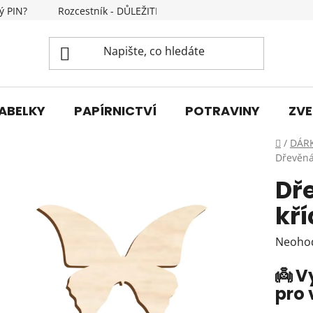
ý PIN?
Rozcestník - DŮLEŽITÉ INFORMACE
Kontakty
ABELKY
PAPÍRNICTVÍ
POTRAVINY
ZVE
Domů
/
DÁR
Dřevěná
Dř
kří
Průmě
Neoho
hodnoc
👼 V
produk
pro 
je