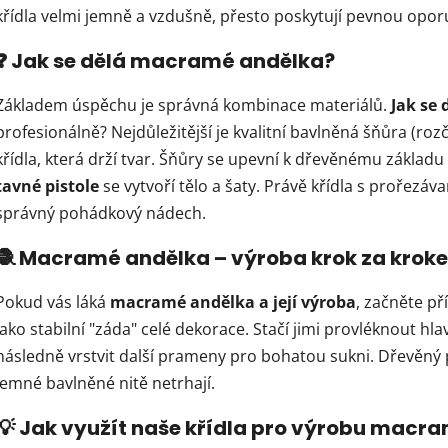
křídla velmi jemně a vzdušně, přesto poskytují pevnou oporu
❓ Jak se dělá macramé andělka?
Základem úspěchu je správná kombinace materiálů.
Jak se
profesionálně? Nejdůležitější je kvalitní bavlněná šňůra (ro
křídla, která drží tvar. Šňůry se upevní k dřevěnému zákla
tavné pistole
se vytvoří tělo a šaty. Právě křídla s prořezá
správný pohádkový nádech.
🧶 Macramé andělka – výroba krok za krok
Pokud vás láká
macramé andělka a její výroba
, začněte př
jako stabilní "záda" celé dekorace. Stačí jimi provléknout hla
následně vrstvit další prameny pro bohatou sukni. Dřevěný po
jemné bavlněné nitě netrhají.
💡 Jak využít naše křídla pro výrobu macr