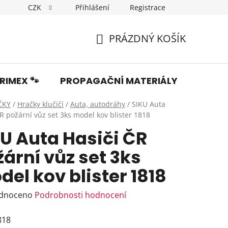
CZK
Přihlášení
Registrace
Dopravné
Obchodní podmínky
Podmínky ochrany os
PRÁZDNÝ KOŠÍK
NÁKUPNÍ
KOŠÍK
RIMEX 🐾
PROPAGAČNÍ MATERIÁLY
Fotka
ČKY
/
Hračky klučičí
/
Auta, autodráhy
/
SIKU Auta
R požární vůz set 3ks model kov blister 1818
KU Auta Hasiči ČR
ární vůz set 3ks
el kov blister 1818
rné
dnoceno
Podrobnosti hodnocení
ení
818
tu