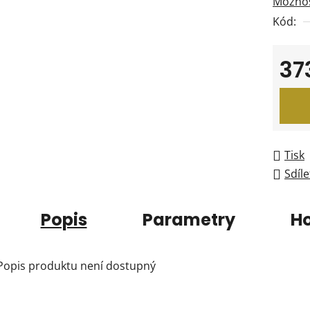
Možnos
Kód:
37
Měrná
Tisk
Sdíle
Popis
Parametry
H
Popis produktu není dostupný