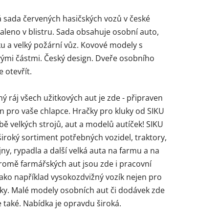
á sada červených hasičských vozů v české
Baleno v blistru. Sada obsahuje osobní auto,
u a velký požární vůz. Kovové modely s
vými částmi. Český design. Dveře osobního
ček.
e otevřít.
ý ráj všech užitkových aut je zde - připraven
en pro vaše chlapce. Hračky pro kluky od SIKU
ě velkých strojů, aut a modelů autíček! SIKU
široký sortiment potřebných vozidel, traktory,
y, rypadla a další velká auta na farmu a na
Kromě farmářských aut jsou zde i pracovní
jako například vysokozdvižný vozík nejen pro
íky. Malé modely osobních aut či dodávek zde
 také. Nabídka je opravdu široká.