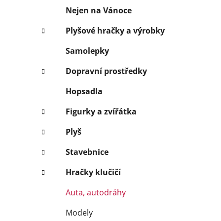
í
Nejen na Vánoce
p
a
Plyšové hračky a výrobky
n
Samolepky
e
l
Dopravní prostředky
Hopsadla
Figurky a zvířátka
Plyš
Stavebnice
Hračky klučičí
Auta, autodráhy
Modely