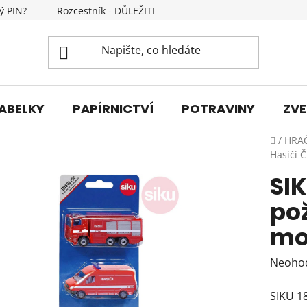
ý PIN?
Rozcestník - DŮLEŽITÉ INFORMACE
Kontakty
ABELKY
PAPÍRNICTVÍ
POTRAVINY
ZVE
Domů
/
HRA
Hasiči Č
SI
pož
mod
Průmě
Neoho
hodnoc
SIKU 1
produk