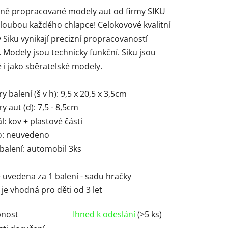
tně propracované modely aut od firmy SIKU
hloubou každého chlapce! Celokovové kvalitní
Siku vynikají precizní propracovaností
. Modely jsou technicky funkční. Siku jsou
 i jako sběratelské modely.
 balení (š v h): 9,5 x 20,5 x 3,5cm
 aut (d): 7,5 - 8,5cm
l: kov + plastové části
o: neuvedeno
balení: automobil 3ks
 uvedena za 1 balení - sadu hračky
je vhodná pro děti od 3 let
nost
Ihned k odeslání
(>5 ks)