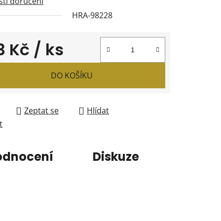
ti doručení
HRA-98228
3 Kč
/ ks
 cena:
DO KOŠÍKU
Zeptat se
Hlídat
t
odnocení
Diskuze