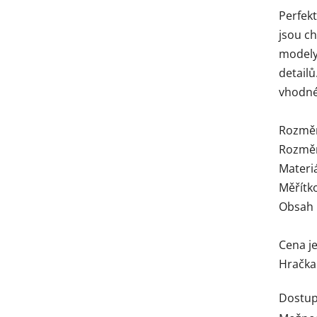
Perfek
jsou c
modely 
detailů
vhodné
Rozměry
Rozměry
Materiá
Měřítk
Obsah 
Cena je
Hračka 
Dostup