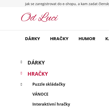
Přejít
Jak se zaregistrovat do e-shopu, a kam zadat člensk
na
obsah
DÁRKY
HRAČKY
HUMOR
K
P
K
Přeskočit
DÁRKY
a
o
kategorie
t
s
HRAČKY
e
t
g
r
Puzzle skládačky
o
a
r
VÁNOCE
i
n
e
n
Interaktivní hračky