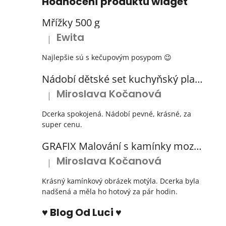
Hodnocení produktů widget
Mřížky 500 g
Ewita
|
Hodnocení produktu je 5 z 5 hvězdiček.
Najlepšie sú s kečupovým posypom 😉
Nádobí dětské set kuchyňský plastový s odkapávačem 3 barvy
Miroslava Kočanová
|
Hodnocení produktu je 5 z 5 hvězdiček.
Dcerka spokojená. Nádobí pevné, krásné, za
super cenu.
GRAFIX Malování s kamínky mozaika diamantový obrázek 3 druhy
Miroslava Kočanová
|
Hodnocení produktu je 5 z 5 hvězdiček.
Krásný kamínkový obrázek motýla. Dcerka byla
nadšená a měla ho hotový za pár hodin.
♥ Blog Od Luci ♥