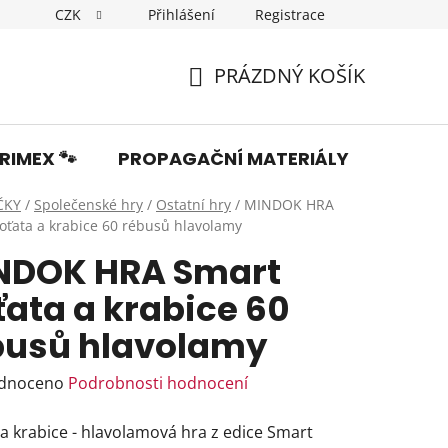
CZK
Přihlášení
Registrace
Dopravné
Obchodní podmínky
Podmínky ochrany os
PRÁZDNÝ KOŠÍK
NÁKUPNÍ
KOŠÍK
RIMEX 🐾
PROPAGAČNÍ MATERIÁLY
Fotka
ČKY
/
Společenské hry
/
Ostatní hry
/
MINDOK HRA
oťata a krabice 60 rébusů hlavolamy
NDOK HRA Smart
ťata a krabice 60
busů hlavolamy
rné
dnoceno
Podrobnosti hodnocení
ení
a krabice - hlavolamová hra z edice Smart
tu