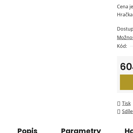
Cena je
Hračka 
Dostup
Možnos
Kód:
60
Měrná
Tisk
Sdíle
Popis
Parametry
H