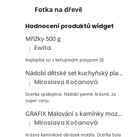
Fotka na dřevě
Hodnocení produktů widget
Mřížky 500 g
Ewita
|
Hodnocení produktu je 5 z 5 hvězdiček.
Najlepšie sú s kečupovým posypom 😉
Nádobí dětské set kuchyňský plastový s odkapávačem 3 barvy
Miroslava Kočanová
|
Hodnocení produktu je 5 z 5 hvězdiček.
Dcerka spokojená. Nádobí pevné, krásné, za
super cenu.
GRAFIX Malování s kamínky mozaika diamantový obrázek 3 druhy
Miroslava Kočanová
|
Hodnocení produktu je 5 z 5 hvězdiček.
Krásný kamínkový obrázek motýla. Dcerka byla