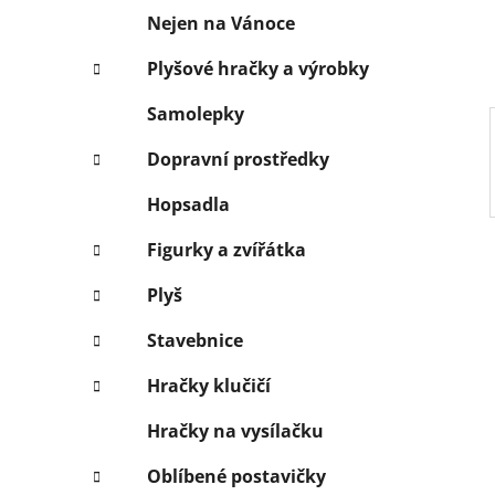
í
Nejen na Vánoce
p
a
Plyšové hračky a výrobky
n
Samolepky
e
l
Dopravní prostředky
Hopsadla
Figurky a zvířátka
Plyš
Stavebnice
Hračky klučičí
Hračky na vysílačku
Oblíbené postavičky