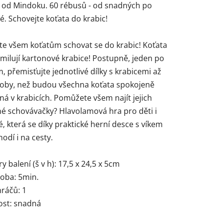
od Mindoku. 60 rébusů - od snadných po
. Schovejte koťata do krabic!
e všem koťatům schovat se do krabic! Koťata
milují kartonové krabice! Postupně, jeden po
ček.
 přemisťujte jednotlivé dílky s krabicemi až
doby, než budou všechna koťata spokojeně
á v krabicích. Pomůžete všem najít jejich
né schovávačky? Hlavolamová hra pro děti i
, která se díky praktické herní desce s víkem
hodí i na cesty.
 balení (š v h): 17,5 x 24,5 x 5cm
doba: 5min.
ráčů: 1
ost: snadná