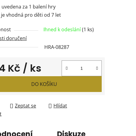
 uvedena za 1 balení hry
je vhodná pro děti od 7 let
nost
Ihned k odeslání
(1 ks)
ti doručení
HRA-08287
4 Kč
/ ks
 cena:
DO KOŠÍKU
Zeptat se
Hlídat
t
odnocení
Diskuze