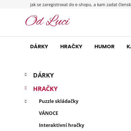
Přejít
Jak se zaregistrovat do e-shopu, a kam zadat člensk
na
obsah
DÁRKY
HRAČKY
HUMOR
K
P
K
Přeskočit
DÁRKY
a
o
kategorie
t
s
HRAČKY
e
t
g
r
Puzzle skládačky
o
a
r
VÁNOCE
i
n
e
n
Interaktivní hračky