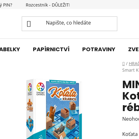
ý PIN?
Rozcestník - DŮLEŽITÉ INFORMACE
Kontakty
ABELKY
PAPÍRNICTVÍ
POTRAVINY
ZVE
Domů
/
HRA
Smart K
MI
Ko
ré
Průmě
Neoho
hodnoc
Koťata 
produk