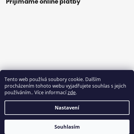
Přijímáme online platby
Tento web používá soubory cookie. Dalším
procházením tohoto webu vyjadřujete souhlas s jejich
používáním.. Více informací
zde
.
Nastavení
Souhlasím
Vytvořil Shoptet