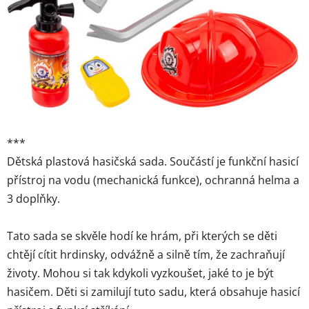
hvězdiček.
***
Dětská plastová hasičská sada. Součástí je funkční hasicí
přístroj na vodu (mechanická funkce), ochranná helma a
3 doplňky.
Tato sada se skvěle hodí ke hrám, při kterých se děti
chtějí cítit hrdinsky, odvážně a silně tím, že zachraňují
životy. Mohou si tak kdykoli vyzkoušet, jaké to je být
hasičem. Děti si zamilují tuto sadu, která obsahuje hasicí