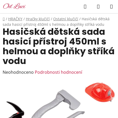
Přejít
Hledat
NÁKUP
na
KOŠÍK
obsah
Domů
/
HRAČKY
/
Hračky klučičí
/
Ostatní klučičí
/
Hasičská dětská
sada hasicí přístroj 450ml s helmou a doplňky stříká vodu
Hasičská dětská sada
hasicí přístroj 450ml s
helmou a doplňky stříká
vodu
Průměrné
Neohodnoceno
Podrobnosti hodnocení
hodnocení
produktu
je
0,0
z
5