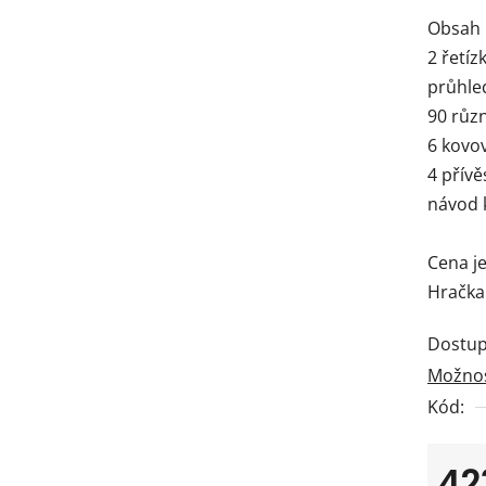
Obsah 
2 řetí
průhle
90 růz
6 kovo
4 přív
návod k
Cena je
Hračka 
Dostup
Možnos
Kód:
42