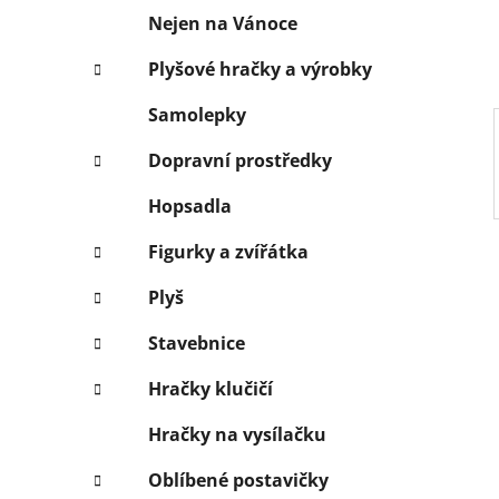
í
Nejen na Vánoce
p
a
Plyšové hračky a výrobky
n
Samolepky
e
l
Dopravní prostředky
Hopsadla
Figurky a zvířátka
Plyš
Stavebnice
Hračky klučičí
Hračky na vysílačku
Oblíbené postavičky