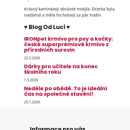
Hodnocení produktu je 5 z 5 hvězdiček.
Krásný kamínkový obrázek motýla. Dcerka byla
nadšená a měla ho hotový za pár hodin.
♥ Blog Od Luci ♥
IRONpet krmivo pro psy a kočky:
české superprémiové krmivo z
přírodních surovin
22.5.2026
Dárky pro učitele na konec
školního roku
1.5.2026
Neděle po obědě. To je ideální
čas na společné stavění!
25.1.2026
Z
á
Informace pro vás