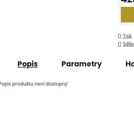
Měrná
Tisk
Sdíle
Popis
Parametry
H
Popis produktu není dostupný