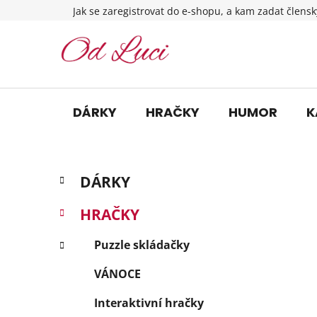
Přejít
Jak se zaregistrovat do e-shopu, a kam zadat člensk
na
obsah
DÁRKY
HRAČKY
HUMOR
K
P
K
Přeskočit
DÁRKY
a
o
kategorie
t
s
HRAČKY
e
t
g
r
Puzzle skládačky
o
a
r
VÁNOCE
i
n
e
n
Interaktivní hračky