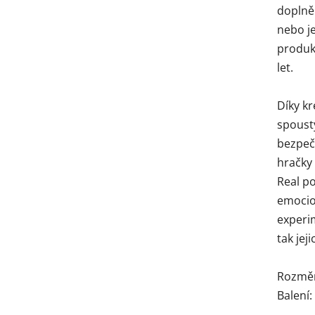
doplně
nebo j
produk
let.
Díky kr
spousty
bezpeč
hračky
Real po
emocio
experi
tak jej
Rozměry
Balení: