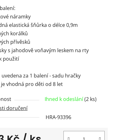
balení:
zkové náramky
dná elastická šňůrka o délce 0,9m
ných korálků
vých přívěsků
ěsky s jahodově voňavým leskem na rty
 použití
 uvedena za 1 balení - sadu hračky
je vhodná pro děti od 8 let
nost
Ihned k odeslání
(2 ks)
ti doručení
HRA-93396
3 Kč
/ ks