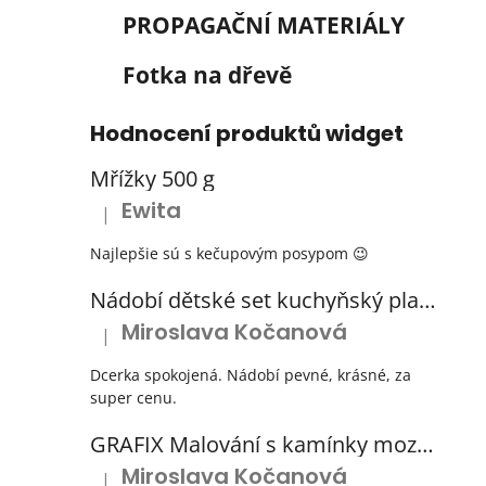
PROPAGAČNÍ MATERIÁLY
Fotka na dřevě
Hodnocení produktů widget
Mřížky 500 g
Ewita
|
Hodnocení produktu je 5 z 5 hvězdiček.
Najlepšie sú s kečupovým posypom 😉
Nádobí dětské set kuchyňský plastový s odkapávačem 3 barvy
Miroslava Kočanová
|
Hodnocení produktu je 5 z 5 hvězdiček.
Dcerka spokojená. Nádobí pevné, krásné, za
super cenu.
GRAFIX Malování s kamínky mozaika diamantový obrázek 3 druhy
Miroslava Kočanová
|