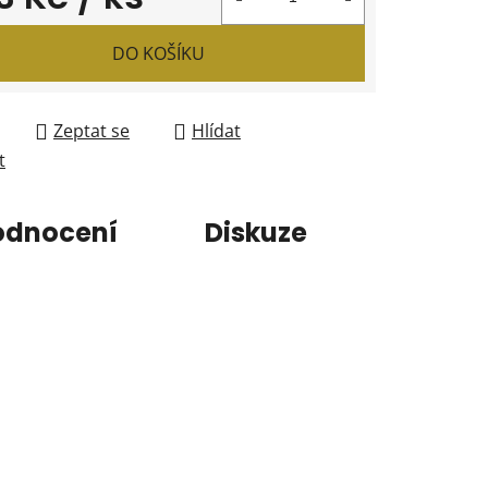
 cena:
DO KOŠÍKU
Zeptat se
Hlídat
t
odnocení
Diskuze