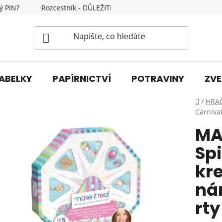
ý PIN?
Rozcestník - DŮLEŽITÉ INFORMACE
Kontakty
ABELKY
PAPÍRNICTVÍ
POTRAVINY
ZVE
Domů
/
HRA
Carnival
MA
Sp
kre
ná
rty