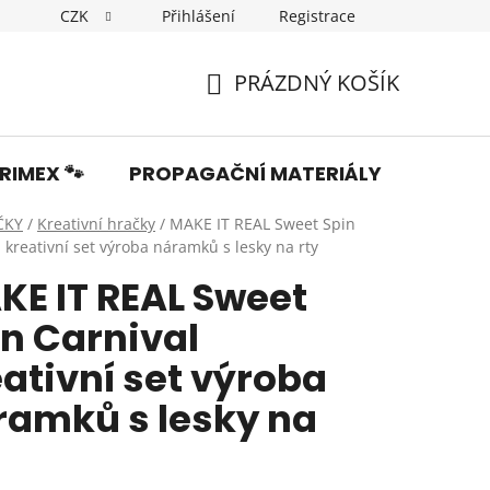
CZK
Přihlášení
Registrace
Dopravné
Obchodní podmínky
Podmínky ochrany os
PRÁZDNÝ KOŠÍK
NÁKUPNÍ
KOŠÍK
RIMEX 🐾
PROPAGAČNÍ MATERIÁLY
Fotka
ČKY
/
Kreativní hračky
/
MAKE IT REAL Sweet Spin
 kreativní set výroba náramků s lesky na rty
KE IT REAL Sweet
in Carnival
ativní set výroba
ramků s lesky na