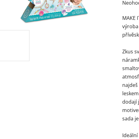
Průmě
Neoho
hodnoc
MAKE IT
produk
výroba 
je
přívěsk
0,0
z
Zkus sv
5
náramk
hvězdi
smalto
atmosf
najdeš 
leskem
dodají 
motive
sada je
Ideální