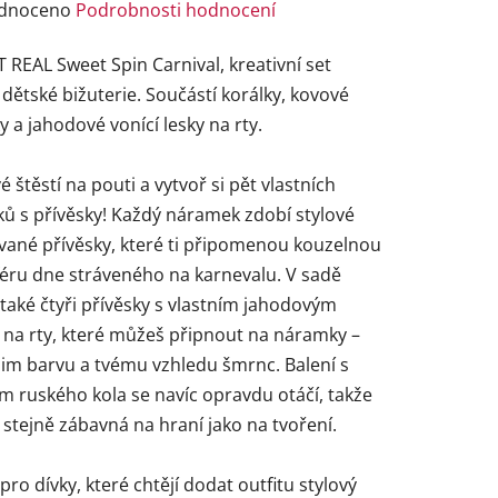
rné
dnoceno
Podrobnosti hodnocení
ení
 REAL Sweet Spin Carnival, kreativní set
tu
dětské bižuterie. Součástí korálky, kovové
y a jahodové vonící lesky na rty.
é štěstí na pouti a vytvoř si pět vlastních
ů s přívěsky! Každý náramek zdobí stylové
ček.
vané přívěsky, které ti připomenou kouzelnou
éru dne stráveného na karnevalu. V sadě
také čtyři přívěsky s vlastním jahodovým
 na rty, které můžeš připnout na náramky –
jim barvu a tvému vzhledu šmrnc. Balení s
m ruského kola se navíc opravdu otáčí, takže
 stejně zábavná na hraní jako na tvoření.
 pro dívky, které chtějí dodat outfitu stylový