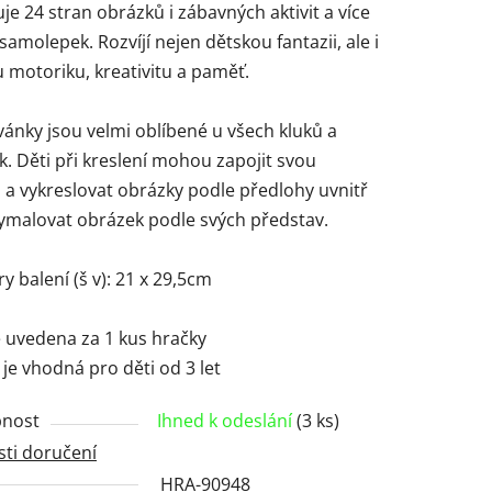
e 24 stran obrázků i zábavných aktivit a více
samolepek. Rozvíjí nejen dětskou fantazii, ale i
 motoriku, kreativitu a paměť.
ánky jsou velmi oblíbené u všech kluků a
ček.
k. Děti při kreslení mohou zapojit svou
i a vykreslovat obrázky podle předlohy uvnitř
ymalovat obrázek podle svých představ.
 balení (š v): 21 x 29,5cm
e uvedena za 1 kus hračky
je vhodná pro děti od 3 let
nost
Ihned k odeslání
(3 ks)
ti doručení
HRA-90948