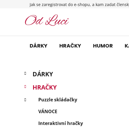
Přejít
Jak se zaregistrovat do e-shopu, a kam zadat člensk
na
obsah
DÁRKY
HRAČKY
HUMOR
K
P
K
Přeskočit
DÁRKY
a
o
kategorie
t
s
HRAČKY
e
t
g
r
Puzzle skládačky
o
a
r
VÁNOCE
i
n
e
n
Interaktivní hračky