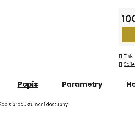
10
Měrná
Tisk
Sdíle
Popis
Parametry
H
Popis produktu není dostupný