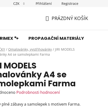
CZK
Přihlášení
Registrace
Dopravné
Obchodní podmínky
Podmínky ochrany os
PRÁZDNÝ KOŠÍK
NÁKUPNÍ
KOŠÍK
RIMEX 🐾
PROPAGAČNÍ MATERIÁLY
Fotka
ČKY
/
Omalovánky, vystřihovánky
/
JIRI MODELS
nky A4 se samolepkami Farma
RI MODELS
alovánky A4 se
molepkami Farma
rné
dnoceno
Podrobnosti hodnocení
ení
y plné zábavy a samolepek s motivem Farma.
tu