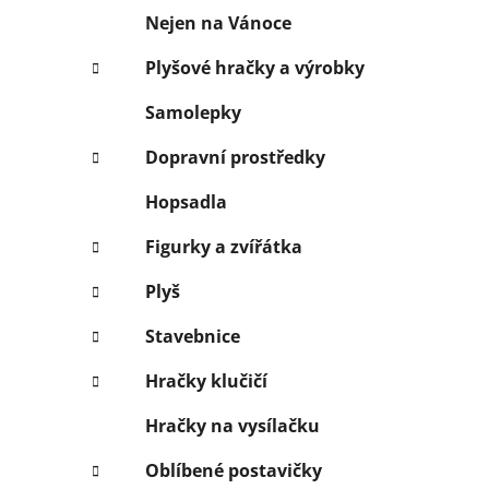
í
Nejen na Vánoce
p
a
Plyšové hračky a výrobky
n
Samolepky
e
l
Dopravní prostředky
Hopsadla
Figurky a zvířátka
Plyš
Stavebnice
Hračky klučičí
Hračky na vysílačku
Oblíbené postavičky