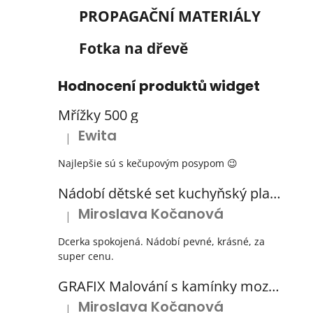
PROPAGAČNÍ MATERIÁLY
Fotka na dřevě
Hodnocení produktů widget
Mřížky 500 g
Ewita
|
Hodnocení produktu je 5 z 5 hvězdiček.
Najlepšie sú s kečupovým posypom 😉
Nádobí dětské set kuchyňský plastový s odkapávačem 3 barvy
Miroslava Kočanová
|
Hodnocení produktu je 5 z 5 hvězdiček.
Dcerka spokojená. Nádobí pevné, krásné, za
super cenu.
GRAFIX Malování s kamínky mozaika diamantový obrázek 3 druhy
Miroslava Kočanová
|