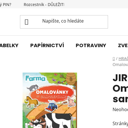
ý PIN?
Rozcestník - DŮLEŽITÉ INFORMACE
Kontakty
ABELKY
PAPÍRNICTVÍ
POTRAVINY
ZVE
Domů
/
HRA
Omalová
JI
Om
sa
Průmě
Neoho
hodnoc
Stránk
produk