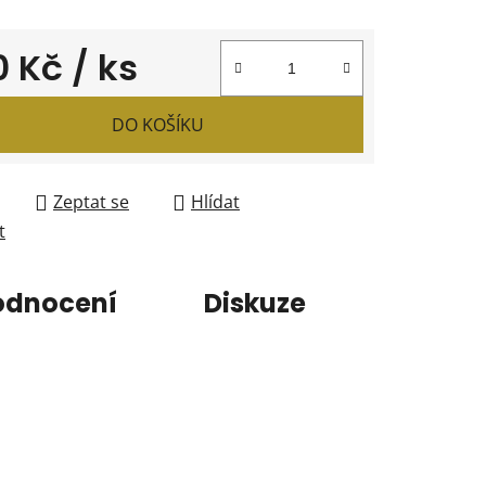
0 Kč
/ ks
 cena:
DO KOŠÍKU
Zeptat se
Hlídat
t
odnocení
Diskuze