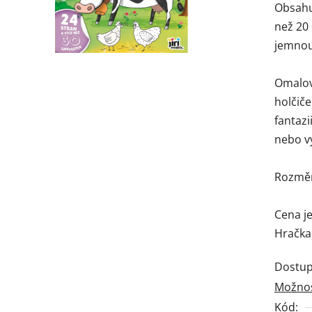
Obsahuj
je
než 20 
0,0
jemnou
z
5
Omalov
hvězdi
holčiče
fantazi
nebo v
Rozměry
Cena j
Hračka 
Dostup
Možnos
Kód: