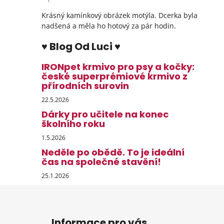
Hodnocení produktu je 5 z 5 hvězdiček.
Krásný kamínkový obrázek motýla. Dcerka byla
nadšená a měla ho hotový za pár hodin.
♥ Blog Od Luci ♥
IRONpet krmivo pro psy a kočky:
české superprémiové krmivo z
přírodních surovin
22.5.2026
Dárky pro učitele na konec
školního roku
1.5.2026
Neděle po obědě. To je ideální
čas na společné stavění!
25.1.2026
Z
á
Informace pro vás